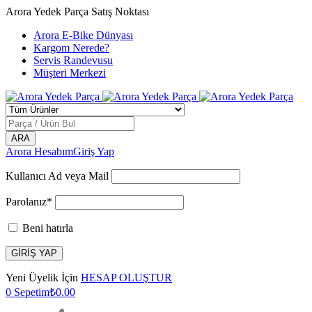
Arora Yedek Parça Satış Noktası
Arora E-Bike Dünyası
Kargom Nerede?
Servis Randevusu
Müşteri Merkezi
Arora Hesabım
Giriş Yap
Kullanıcı Ad veya Mail
Parolanız*
Beni hatırla
Yeni Üyelik İçin
HESAP OLUŞTUR
0
Sepetim
₺
0.00