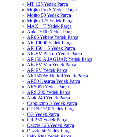
MT 125 Yedek Parça
Mojito Pro S Yedek Parça
Mojito 50 Yedek Parça
Mojito 125 Yedek Parça
MAX – T Yedek Parça
Anka 7000 Yedek Parça
AR06 Yebere Yedek Parça
AR 10000 Yedek Parça
AR 150 – 5 Yedek Parça
AR-EV Pickup Yedek Parça
AR150-A JAGUAR Yedek Parça
AR-EV Van Yedek Parça
AR-EV Yedek Parça
AR1500W Herkül Yedek Parça
AR50 Kasırga Yedek Parça
AR5000 Yedek Parça
ARS 200 Yedek Parça
Atak 249 Yedek Parça
Cappucino S Yedek Parça
CHINF 318 Yedek Parça
CG Yedek Parça
CR 250 Yedek Parça
Dazzle 125 Yedek Parça
Dazzle 50 Yedek Parça
Felix Plus Yedek Parça