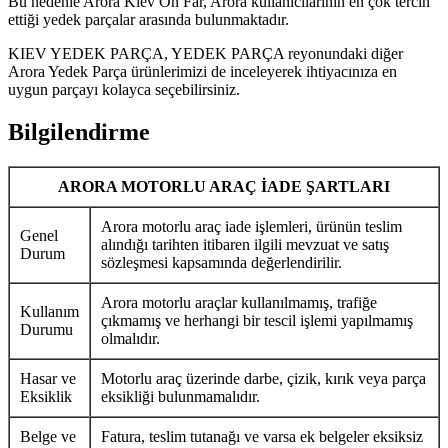
Bu nedenle Arora Kiev Ön Far, Arora kullanıcılarının en çok tercih
ettiği yedek parçalar arasında bulunmaktadır.
KIEV YEDEK PARÇA, YEDEK PARÇA reyonundaki diğer
Arora Yedek Parça ürünlerimizi de inceleyerek ihtiyacınıza en
uygun parçayı kolayca seçebilirsiniz.
Bilgilendirme
ARORA MOTORLU ARAÇ İADE ŞARTLARI
Arora motorlu araç iade işlemleri, ürünün teslim
Genel
alındığı tarihten itibaren ilgili mevzuat ve satış
Durum
sözleşmesi kapsamında değerlendirilir.
Arora motorlu araçlar kullanılmamış, trafiğe
Kullanım
çıkmamış ve herhangi bir tescil işlemi yapılmamış
Durumu
olmalıdır.
Hasar ve
Motorlu araç üzerinde darbe, çizik, kırık veya parça
Eksiklik
eksikliği bulunmamalıdır.
Belge ve
Fatura, teslim tutanağı ve varsa ek belgeler eksiksiz