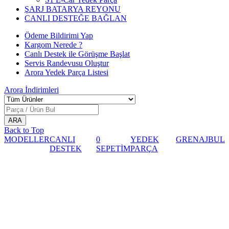
ŞARJ BATARYA REYONU
CANLI DESTEĞE BAĞLAN
Ödeme Bildirimi Yap
Kargom Nerede ?
Canlı Destek ile Görüşme Başlat
Servis Randevusu Oluştur
Arora Yedek Parça Listesi
Arora
İndirimleri
Back to Top
MODELLER
CANLI
0
YEDEK
GRENAJ
BUL
DESTEK
SEPETİM
PARÇA