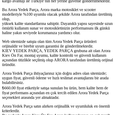
kargo avantajı ile Türkiye’nin her yerine güvenle gönderilmektedir.
Bu Arora Yedek Parça, Arora marka motosiklet ve scooter
modelleriyle %100 uyumlu olacak şekilde Arora tarafından üretilmiş
olup,
yüksek kalite standartlarına sahiptir. Dayanıklı yapısı sayesinde uzun
ömürlü kullanım sunar ve motosikletinizin performansını ilk günkü
haline yakın seviyede korumanıza yardımcı olur.
Web sitemizde satışta olan tüm Arora Yedek Parça ürünleri
orijinaldir ve birebir uyum garantisi ile gönderilmektedir.
KIEV YEDEK PARÇA, YEDEK PARÇA grubuna ait olan Arora
Kiev Ön Far, montaj uyumu, kalite kontrolü ve güvenli kullanım
açısından titizlikle seçilmiş olup ARORA tarafından üretilmiş orijinal
üründür.
Arora Yedek Parça ihtiyaçlarınız için doğru adres olan sitemizde;
uygun fiyat, güvenli ödeme ve hızlı teslimat avantajlarını bir arada
bulabilirsiniz.
₺
660.00
fiyat etiketiyle satışa sunulan bu ürün, hem kalite hem de
fiyat performans açısından en çok tercih edilen Arora Yedek Parça
seçenekleri arasında yer almaktadır.
Arora Yedek Parça satın alırken orijinallik ve uyumluluk en önemli
kriterlerdir.