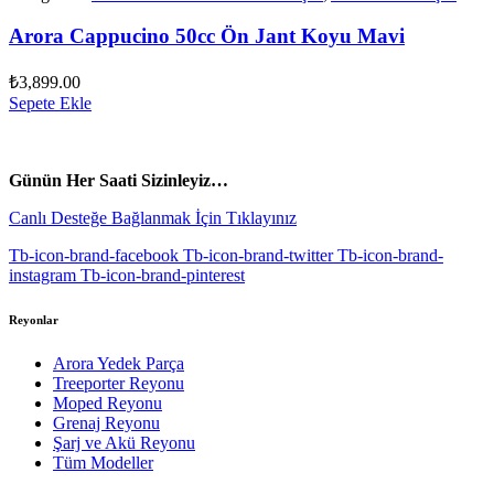
Arora Cappucino 50cc Ön Jant Koyu Mavi
₺
3,899.00
Sepete Ekle
vespa yedek parça
ARORA YEDEK PARÇA
Günün Her Saati Sizinleyiz…
Canlı Desteğe Bağlanmak İçin Tıklayınız
Tb-icon-brand-facebook
Tb-icon-brand-twitter
Tb-icon-brand-
instagram
Tb-icon-brand-pinterest
Reyonlar
Arora Yedek Parça
Treeporter Reyonu
Moped Reyonu
Grenaj Reyonu
Şarj ve Akü Reyonu
Tüm Modeller