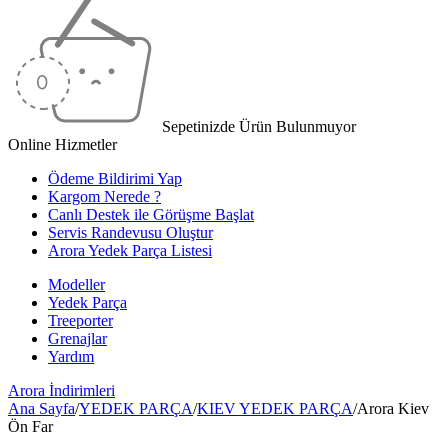
Sepetinizde Ürün Bulunmuyor
Online Hizmetler
Ödeme Bildirimi Yap
Kargom Nerede ?
Canlı Destek ile Görüşme Başlat
Servis Randevusu Oluştur
Arora Yedek Parça Listesi
Modeller
Yedek Parça
Treeporter
Grenajlar
Yardım
Arora
İndirimleri
Ana Sayfa
/
YEDEK PARÇA
/
KIEV YEDEK PARÇA
/
Arora Kiev
Ön Far