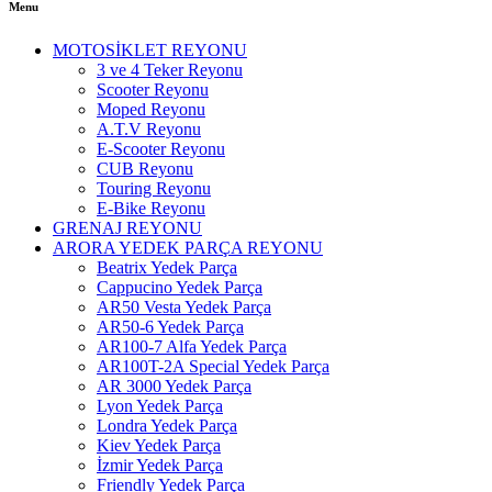
Menu
MOTOSİKLET REYONU
3 ve 4 Teker Reyonu
Scooter Reyonu
Moped Reyonu
A.T.V Reyonu
E-Scooter Reyonu
CUB Reyonu
Touring Reyonu
E-Bike Reyonu
GRENAJ REYONU
ARORA YEDEK PARÇA REYONU
Beatrix Yedek Parça
Cappucino Yedek Parça
AR50 Vesta Yedek Parça
AR50-6 Yedek Parça
AR100-7 Alfa Yedek Parça
AR100T-2A Special Yedek Parça
AR 3000 Yedek Parça
Lyon Yedek Parça
Londra Yedek Parça
Kiev Yedek Parça
İzmir Yedek Parça
Friendly Yedek Parça