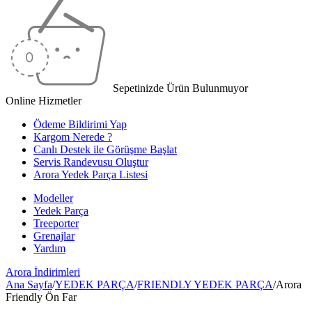
Sepetinizde Ürün Bulunmuyor
Online Hizmetler
Ödeme Bildirimi Yap
Kargom Nerede ?
Canlı Destek ile Görüşme Başlat
Servis Randevusu Oluştur
Arora Yedek Parça Listesi
Modeller
Yedek Parça
Treeporter
Grenajlar
Yardım
Arora
İndirimleri
Ana Sayfa
/
YEDEK PARÇA
/
FRIENDLY YEDEK PARÇA
/
Arora
Friendly Ön Far