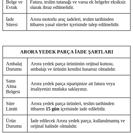
Belge ve
Fatura, teslim tutanağı ve varsa ek belgeler eksiksiz
Evrak
olarak ibraz edilmelidir.
İade
Arora motorlu araç iadeleri, teslim tarihinden
Süresi
itibaren yasal süreler içerisinde talep edilmelidir.
ARORA YEDEK PARÇA İADE ŞARTLARI
Ambalaj
Arora yedek parça ürününün orijinal kutusu,
Durumu
ambalajı ve ürünün kendisi hasarsız olmalıdır.
Satın
Arora yedek parça siparişinize ait fatura veya
Alma
irsaliyenizi mutlaka saklayınız.
Belgesi
Süre
Arora yedek parça ürünleri, teslim tarihinden
Limiti
itibaren
15 gün
içerisinde iade edilebilir.
Ürün
İade edilecek Arora yedek parça, kullanılmamış ve
Durumu
orijinal halinde olmalıdır.