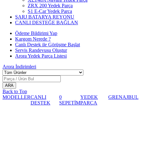
ZRX 200 Yedek Parça
S1 E-Car Yedek Parça
ŞARJ BATARYA REYONU
CANLI DESTEĞE BAĞLAN
Ödeme Bildirimi Yap
Kargom Nerede ?
Canlı Destek ile Görüşme Başlat
Servis Randevusu Oluştur
Arora Yedek Parça Listesi
Arora
İndirimleri
Back to Top
MODELLER
CANLI
0
YEDEK
GRENAJ
BUL
DESTEK
SEPETİM
PARÇA