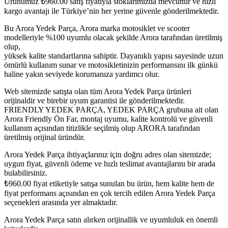
Ürünümüz
₺
960.00
satış fiyatıyla stoklarımızda mevcuttur ve hızlı
kargo avantajı ile Türkiye’nin her yerine güvenle gönderilmektedir.
Bu Arora Yedek Parça, Arora marka motosiklet ve scooter
modelleriyle %100 uyumlu olacak şekilde Arora tarafından üretilmiş
olup,
yüksek kalite standartlarına sahiptir. Dayanıklı yapısı sayesinde uzun
ömürlü kullanım sunar ve motosikletinizin performansını ilk günkü
haline yakın seviyede korumanıza yardımcı olur.
Web sitemizde satışta olan tüm Arora Yedek Parça ürünleri
orijinaldir ve birebir uyum garantisi ile gönderilmektedir.
FRIENDLY YEDEK PARÇA, YEDEK PARÇA grubuna ait olan
Arora Friendly Ön Far, montaj uyumu, kalite kontrolü ve güvenli
kullanım açısından titizlikle seçilmiş olup ARORA tarafından
üretilmiş orijinal üründür.
Arora Yedek Parça ihtiyaçlarınız için doğru adres olan sitemizde;
uygun fiyat, güvenli ödeme ve hızlı teslimat avantajlarını bir arada
bulabilirsiniz.
₺
960.00
fiyat etiketiyle satışa sunulan bu ürün, hem kalite hem de
fiyat performans açısından en çok tercih edilen Arora Yedek Parça
seçenekleri arasında yer almaktadır.
Arora Yedek Parça satın alırken orijinallik ve uyumluluk en önemli