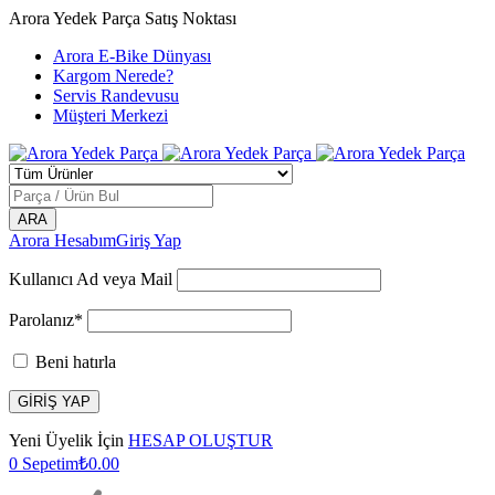
Arora Yedek Parça Satış Noktası
Arora E-Bike Dünyası
Kargom Nerede?
Servis Randevusu
Müşteri Merkezi
Arora Hesabım
Giriş Yap
Kullanıcı Ad veya Mail
Parolanız*
Beni hatırla
Yeni Üyelik İçin
HESAP OLUŞTUR
0
Sepetim
₺
0.00