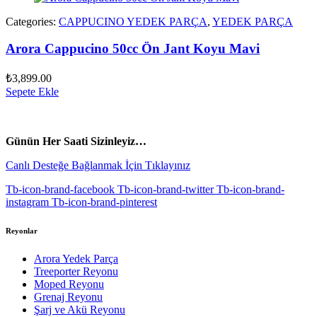
Categories:
CAPPUCINO YEDEK PARÇA
,
YEDEK PARÇA
Arora Cappucino 50cc Ön Jant Koyu Mavi
₺
3,899.00
Sepete Ekle
vespa yedek parça
ARORA YEDEK PARÇA
Günün Her Saati Sizinleyiz…
Canlı Desteğe Bağlanmak İçin Tıklayınız
Tb-icon-brand-facebook
Tb-icon-brand-twitter
Tb-icon-brand-
instagram
Tb-icon-brand-pinterest
Reyonlar
Arora Yedek Parça
Treeporter Reyonu
Moped Reyonu
Grenaj Reyonu
Şarj ve Akü Reyonu