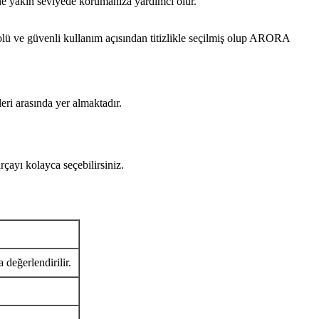
ine yakın seviyede korumanıza yardımcı olur.
 güvenli kullanım açısından titizlikle seçilmiş olup ARORA
eri arasında yer almaktadır.
ı kolayca seçebilirsiniz.
 değerlendirilir.