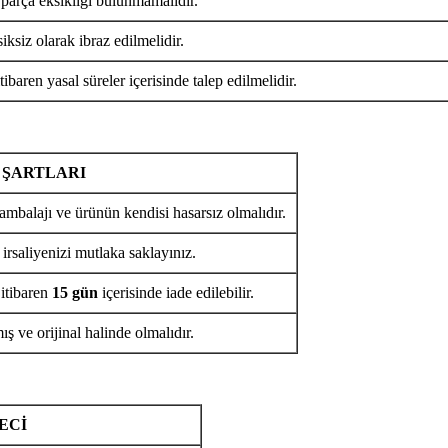
 parça eksikliği bulunmamalıdır.
iksiz olarak ibraz edilmelidir.
tibaren yasal süreler içerisinde talep edilmelidir.
 ŞARTLARI
ambalajı ve ürünün kendisi hasarsız olmalıdır.
 irsaliyenizi mutlaka saklayınız.
 itibaren
15 gün
içerisinde iade edilebilir.
ş ve orijinal halinde olmalıdır.
ECİ