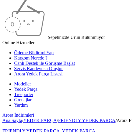
Sepetinizde Ürün Bulunmuyor
Online Hizmetler
Ödeme Bildirimi Yap
Kargom Nerede ?
Canlı Destek ile Görüşme Başlat
Servis Randevusu Oluştur
Arora Yedek Parça Listesi
Modeller
Yedek Parça
Treeporter
Grenajlar
Yardım
Arora
İndirimleri
Ana Sayfa
/
YEDEK PARÇA
/
FRIENDLY YEDEK PARÇA
/
Arora F
FRIENDLY YEDEK PARÇA
,
YEDEK PARÇA