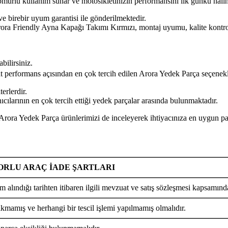
n ömürlü kullanım sunar ve motosikletinizin performansını ilk günkü hal
ve birebir uyum garantisi ile gönderilmektedir.
dly Ayna Kapağı Takımı Kırmızı, montaj uyumu, kalite kontrolü ve
bilirsiniz.
yat performans açısından en çok tercih edilen Arora Yedek Parça seçenekl
erlerdir.
ılarının en çok tercih ettiği yedek parçalar arasında bulunmaktadır.
k Parça ürünlerimizi de inceleyerek ihtiyacınıza en uygun parçay
RLU ARAÇ İADE ŞARTLARI
m alındığı tarihten itibaren ilgili mevzuat ve satış sözleşmesi kapsamında
ıkmamış ve herhangi bir tescil işlemi yapılmamış olmalıdır.