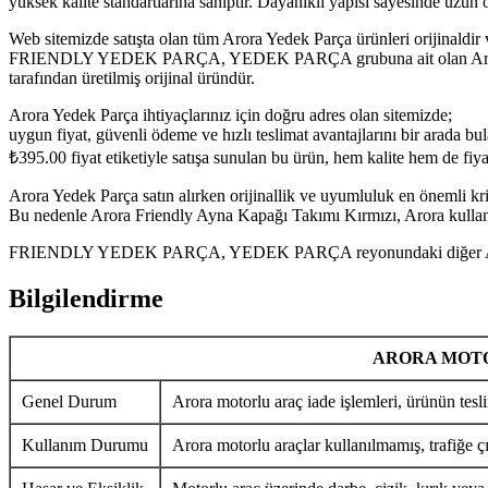
yüksek kalite standartlarına sahiptir. Dayanıklı yapısı sayesinde uzu
Web sitemizde satışta olan tüm Arora Yedek Parça ürünleri orijinaldir 
FRIENDLY YEDEK PARÇA, YEDEK PARÇA grubuna ait olan Arora Frien
tarafından üretilmiş orijinal üründür.
Arora Yedek Parça ihtiyaçlarınız için doğru adres olan sitemizde;
uygun fiyat, güvenli ödeme ve hızlı teslimat avantajlarını bir arada bula
₺
395.00
fiyat etiketiyle satışa sunulan bu ürün, hem kalite hem de fi
Arora Yedek Parça satın alırken orijinallik ve uyumluluk en önemli krit
Bu nedenle Arora Friendly Ayna Kapağı Takımı Kırmızı, Arora kullanıc
FRIENDLY YEDEK PARÇA, YEDEK PARÇA reyonundaki diğer Arora Yede
Bilgilendirme
ARORA MOTO
Genel Durum
Arora motorlu araç iade işlemleri, ürünün tesli
Kullanım Durumu
Arora motorlu araçlar kullanılmamış, trafiğe ç