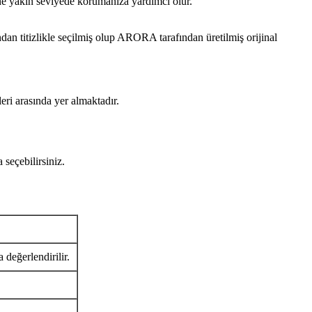
ine yakın seviyede korumanıza yardımcı olur.
 titizlikle seçilmiş olup ARORA tarafından üretilmiş orijinal
eri arasında yer almaktadır.
seçebilirsiniz.
 değerlendirilir.