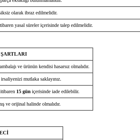
 parça eksikliği bulunmamalıdır.
iksiz olarak ibraz edilmelidir.
tibaren yasal süreler içerisinde talep edilmelidir.
 ŞARTLARI
ambalajı ve ürünün kendisi hasarsız olmalıdır.
 irsaliyenizi mutlaka saklayınız.
 itibaren
15 gün
içerisinde iade edilebilir.
ş ve orijinal halinde olmalıdır.
ECİ