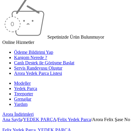
Sepetinizde Ürün Bulunmuyor
Online Hizmetler
Ödeme Bildirimi Yap
Kargom Nerede ?
Canlı Destek ile Görüşme Başlat
Servis Randevusu Oluştur
Arora Yedek Parça Listesi
Modeller
Yedek Parça
Treeporter
Grenajlar
Yardım
Arora
İndirimleri
Ana Sayfa
/
YEDEK PARÇA
/
Felix Yedek Parça
/
Arora Felix Şase No
Felix Yedek Parça
,
YEDEK PARÇA