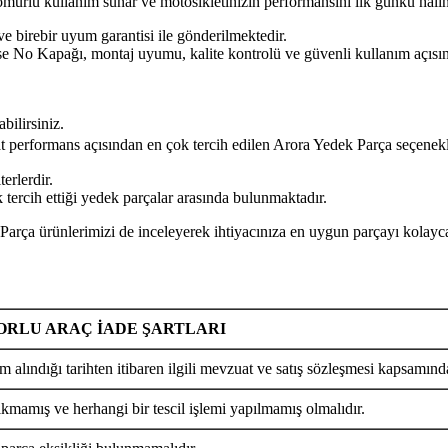
n ömürlü kullanım sunar ve motosikletinizin performansını ilk günkü hal
ve birebir uyum garantisi ile gönderilmektedir.
 Kapağı, montaj uyumu, kalite kontrolü ve güvenli kullanım açısından
bilirsiniz.
yat performans açısından en çok tercih edilen Arora Yedek Parça seçenekl
erlerdir.
tercih ettiği yedek parçalar arasında bulunmaktadır.
 ürünlerimizi de inceleyerek ihtiyacınıza en uygun parçayı kolayca 
RLU ARAÇ İADE ŞARTLARI
m alındığı tarihten itibaren ilgili mevzuat ve satış sözleşmesi kapsamında
ıkmamış ve herhangi bir tescil işlemi yapılmamış olmalıdır.