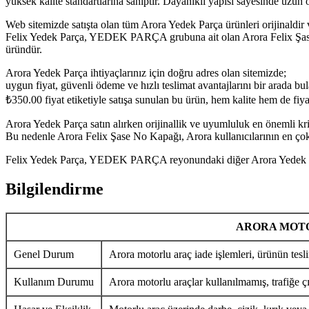
yüksek kalite standartlarına sahiptir. Dayanıklı yapısı sayesinde uzu
Web sitemizde satışta olan tüm Arora Yedek Parça ürünleri orijinaldir 
Felix Yedek Parça, YEDEK PARÇA grubuna ait olan Arora Felix Şase No
üründür.
Arora Yedek Parça ihtiyaçlarınız için doğru adres olan sitemizde;
uygun fiyat, güvenli ödeme ve hızlı teslimat avantajlarını bir arada bula
₺
350.00
fiyat etiketiyle satışa sunulan bu ürün, hem kalite hem de fi
Arora Yedek Parça satın alırken orijinallik ve uyumluluk en önemli krit
Bu nedenle Arora Felix Şase No Kapağı, Arora kullanıcılarının en çok 
Felix Yedek Parça, YEDEK PARÇA reyonundaki diğer Arora Yedek Parça
Bilgilendirme
ARORA MOTO
Genel Durum
Arora motorlu araç iade işlemleri, ürünün tesli
Kullanım Durumu
Arora motorlu araçlar kullanılmamış, trafiğe ç