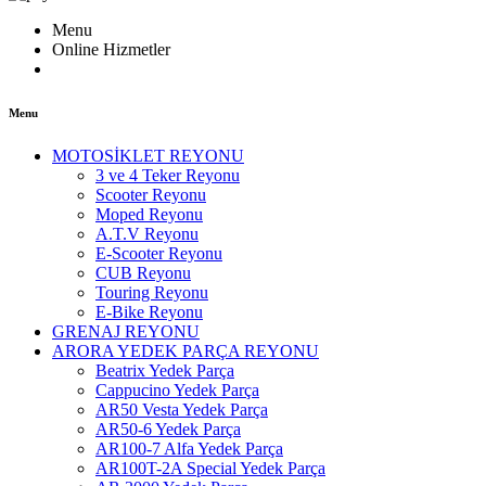
Menu
Online Hizmetler
Menu
MOTOSİKLET REYONU
3 ve 4 Teker Reyonu
Scooter Reyonu
Moped Reyonu
A.T.V Reyonu
E-Scooter Reyonu
CUB Reyonu
Touring Reyonu
E-Bike Reyonu
GRENAJ REYONU
ARORA YEDEK PARÇA REYONU
Beatrix Yedek Parça
Cappucino Yedek Parça
AR50 Vesta Yedek Parça
AR50-6 Yedek Parça
AR100-7 Alfa Yedek Parça
AR100T-2A Special Yedek Parça