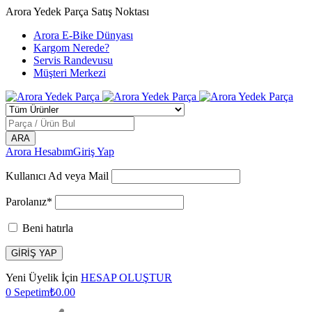
Arora Yedek Parça Satış Noktası
Arora E-Bike Dünyası
Kargom Nerede?
Servis Randevusu
Müşteri Merkezi
Arora Hesabım
Giriş Yap
Kullanıcı Ad veya Mail
Parolanız*
Beni hatırla
Yeni Üyelik İçin
HESAP OLUŞTUR
0
Sepetim
₺
0.00