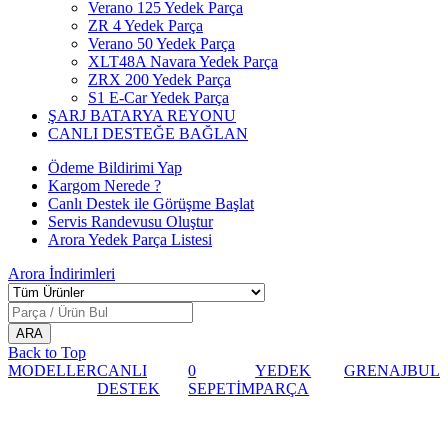
Verano 125 Yedek Parça
ZR 4 Yedek Parça
Verano 50 Yedek Parça
XLT48A Navara Yedek Parça
ZRX 200 Yedek Parça
S1 E-Car Yedek Parça
ŞARJ BATARYA REYONU
CANLI DESTEĞE BAĞLAN
Ödeme Bildirimi Yap
Kargom Nerede ?
Canlı Destek ile Görüşme Başlat
Servis Randevusu Oluştur
Arora Yedek Parça Listesi
Arora
İndirimleri
Back to Top
MODELLER
CANLI
0
YEDEK
GRENAJ
BUL
DESTEK
SEPETİM
PARÇA