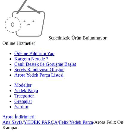
Sepetinizde Ürün Bulunmuyor
Online Hizmetler
Ödeme Bildirimi Yap
Kargom Nerede ?
Canlı Destek ile Görüşme Başlat
Servis Randevusu Oluştur
Arora Yedek Parça Listesi
Modeller
Yedek Parça
Treeporter
Grenajlar
Yardım
Arora
İndirimleri
Ana Sayfa
/
YEDEK PARÇA
/
Felix Yedek Parça
/
Arora Felix Ön
Kampana