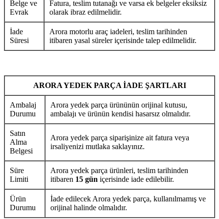
Belge ve
Fatura, teslim tutanağı ve varsa ek belgeler eksiksiz
Evrak
olarak ibraz edilmelidir.
İade
Arora motorlu araç iadeleri, teslim tarihinden
Süresi
itibaren yasal süreler içerisinde talep edilmelidir.
ARORA YEDEK PARÇA İADE ŞARTLARI
Ambalaj
Arora yedek parça ürününün orijinal kutusu,
Durumu
ambalajı ve ürünün kendisi hasarsız olmalıdır.
Satın
Arora yedek parça siparişinize ait fatura veya
Alma
irsaliyenizi mutlaka saklayınız.
Belgesi
Süre
Arora yedek parça ürünleri, teslim tarihinden
Limiti
itibaren
15 gün
içerisinde iade edilebilir.
Ürün
İade edilecek Arora yedek parça, kullanılmamış ve
Durumu
orijinal halinde olmalıdır.