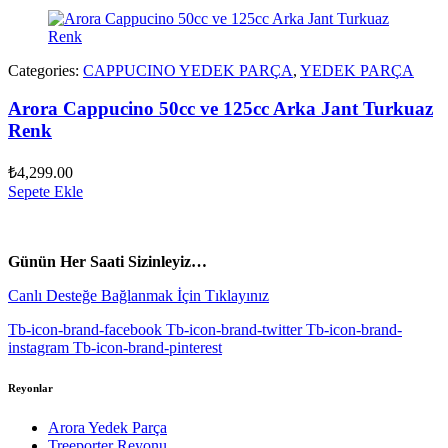
Categories:
CAPPUCINO YEDEK PARÇA
,
YEDEK PARÇA
Arora Cappucino 50cc ve 125cc Arka Jant Turkuaz
Renk
₺
4,299.00
Sepete Ekle
vespa yedek parça
ARORA YEDEK PARÇA
Günün Her Saati Sizinleyiz…
Canlı Desteğe Bağlanmak İçin Tıklayınız
Tb-icon-brand-facebook
Tb-icon-brand-twitter
Tb-icon-brand-
instagram
Tb-icon-brand-pinterest
Reyonlar
Arora Yedek Parça
Treeporter Reyonu