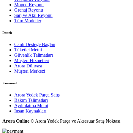
Moped Reyonu
Grenaj Reyonu
Şarj ve Akü Reyonu
Tüm Modeller
Destek
Canlı Desteğe Bağlan
Tüketici Metni
Güvenlik Talimatları
Müşteri Hizmetleri
Arora Dünyası
Müşteri Merkezi
Kurumsal
Arora Yedek Parça Satış
Bakım Talimatları
Aydınlatma Metni
İnsan Kaynakları
Arora Online ©
Arora Yedek Parça ve Aksesuar Satış Noktası