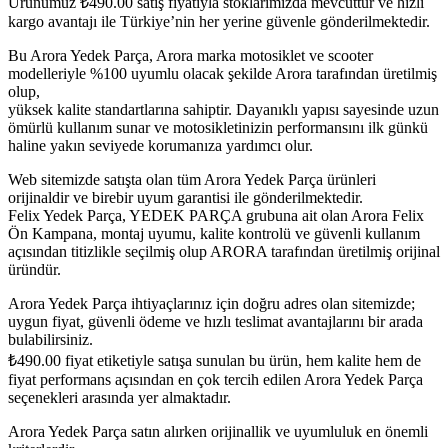
Ürünümüz
₺
490.00
satış fiyatıyla stoklarımızda mevcuttur ve hızlı
kargo avantajı ile Türkiye’nin her yerine güvenle gönderilmektedir.
Bu Arora Yedek Parça, Arora marka motosiklet ve scooter
modelleriyle %100 uyumlu olacak şekilde Arora tarafından üretilmiş
olup,
yüksek kalite standartlarına sahiptir. Dayanıklı yapısı sayesinde uzun
ömürlü kullanım sunar ve motosikletinizin performansını ilk günkü
haline yakın seviyede korumanıza yardımcı olur.
Web sitemizde satışta olan tüm Arora Yedek Parça ürünleri
orijinaldir ve birebir uyum garantisi ile gönderilmektedir.
Felix Yedek Parça, YEDEK PARÇA grubuna ait olan Arora Felix
Ön Kampana, montaj uyumu, kalite kontrolü ve güvenli kullanım
açısından titizlikle seçilmiş olup ARORA tarafından üretilmiş orijinal
üründür.
Arora Yedek Parça ihtiyaçlarınız için doğru adres olan sitemizde;
uygun fiyat, güvenli ödeme ve hızlı teslimat avantajlarını bir arada
bulabilirsiniz.
₺
490.00
fiyat etiketiyle satışa sunulan bu ürün, hem kalite hem de
fiyat performans açısından en çok tercih edilen Arora Yedek Parça
seçenekleri arasında yer almaktadır.
Arora Yedek Parça satın alırken orijinallik ve uyumluluk en önemli