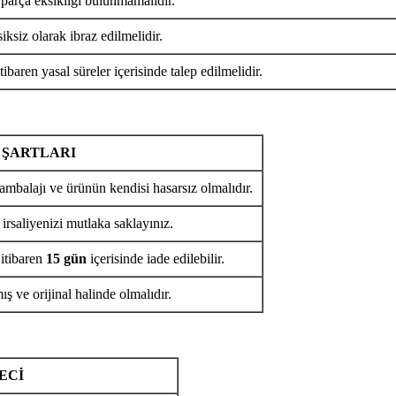
 parça eksikliği bulunmamalıdır.
iksiz olarak ibraz edilmelidir.
tibaren yasal süreler içerisinde talep edilmelidir.
 ŞARTLARI
ambalajı ve ürünün kendisi hasarsız olmalıdır.
 irsaliyenizi mutlaka saklayınız.
 itibaren
15 gün
içerisinde iade edilebilir.
ş ve orijinal halinde olmalıdır.
ECİ