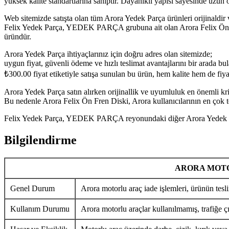
yüksek kalite standartlarına sahiptir. Dayanıklı yapısı sayesinde uzu
Web sitemizde satışta olan tüm Arora Yedek Parça ürünleri orijinaldir 
Felix Yedek Parça, YEDEK PARÇA grubuna ait olan Arora Felix Ön Fren
üründür.
Arora Yedek Parça ihtiyaçlarınız için doğru adres olan sitemizde;
uygun fiyat, güvenli ödeme ve hızlı teslimat avantajlarını bir arada bula
₺
300.00
fiyat etiketiyle satışa sunulan bu ürün, hem kalite hem de fi
Arora Yedek Parça satın alırken orijinallik ve uyumluluk en önemli krit
Bu nedenle Arora Felix Ön Fren Diski, Arora kullanıcılarının en çok t
Felix Yedek Parça, YEDEK PARÇA reyonundaki diğer Arora Yedek Parça
Bilgilendirme
ARORA MOTO
Genel Durum
Arora motorlu araç iade işlemleri, ürünün tesli
Kullanım Durumu
Arora motorlu araçlar kullanılmamış, trafiğe ç