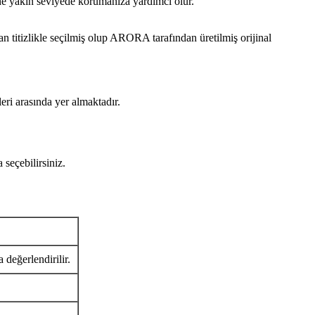
ine yakın seviyede korumanıza yardımcı olur.
titizlikle seçilmiş olup ARORA tarafından üretilmiş orijinal
eri arasında yer almaktadır.
seçebilirsiniz.
 değerlendirilir.