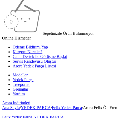
Sepetinizde Ürün Bulunmuyor
Online Hizmetler
Ödeme Bildirimi Yap
Kargom Nerede ?
Canlı Destek ile Görüşme Başlat
Servis Randevusu Oluştur
Arora Yedek Parça Listesi
Modeller
Yedek Parça
Treeporter
Grenajlar
Yardım
Arora
İndirimleri
Ana Sayfa
/
YEDEK PARÇA
/
Felix Yedek Parça
/
Arora Felix Ön Fren
Felix Yedek Parça
,
YEDEK PARÇA