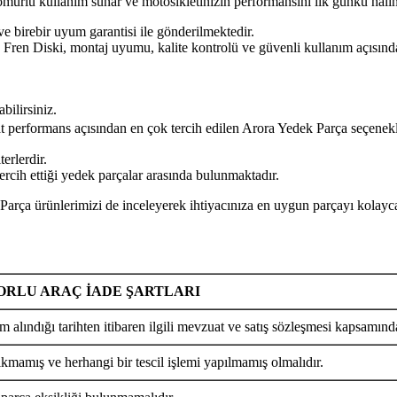
n ömürlü kullanım sunar ve motosikletinizin performansını ilk günkü hal
ve birebir uyum garantisi ile gönderilmektedir.
 Diski, montaj uyumu, kalite kontrolü ve güvenli kullanım açısından 
bilirsiniz.
yat performans açısından en çok tercih edilen Arora Yedek Parça seçenekl
erlerdir.
ercih ettiği yedek parçalar arasında bulunmaktadır.
 ürünlerimizi de inceleyerek ihtiyacınıza en uygun parçayı kolayca 
RLU ARAÇ İADE ŞARTLARI
m alındığı tarihten itibaren ilgili mevzuat ve satış sözleşmesi kapsamında
ıkmamış ve herhangi bir tescil işlemi yapılmamış olmalıdır.