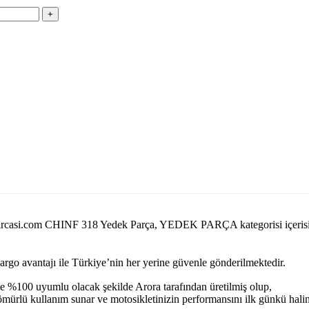
yedekparcasi.com CHINF 318 Yedek Parça, YEDEK PARÇA kategorisi iç
kargo avantajı ile Türkiye’nin her yerine güvenle gönderilmektedir.
e %100 uyumlu olacak şekilde Arora tarafından üretilmiş olup,
n ömürlü kullanım sunar ve motosikletinizin performansını ilk günkü hal