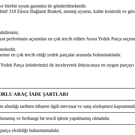
ve birebir uyum garantisi ile gönderilmektedir.
18 Eksoz Bağlanti Braketi̇, montaj uyumu, kalite kontrolü ve güvenl
bilirsiniz.
iyat performans açısından en çok tercih edilen Arora Yedek Parça seçene
erlerdir.
ının en çok tercih ettiği yedek parçalar arasında bulunmaktadır.
Parça ürünlerimizi de inceleyerek ihtiyacınıza en uygun parçayı ko
RLU ARAÇ İADE ŞARTLARI
m alındığı tarihten itibaren ilgili mevzuat ve satış sözleşmesi kapsamında
ıkmamış ve herhangi bir tescil işlemi yapılmamış olmalıdır.
 parça eksikliği bulunmamalıdır.