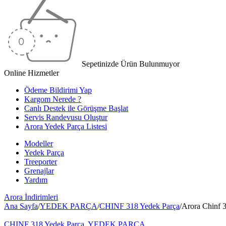
Sepetinizde Ürün Bulunmuyor
Online Hizmetler
Ödeme Bildirimi Yap
Kargom Nerede ?
Canlı Destek ile Görüşme Başlat
Servis Randevusu Oluştur
Arora Yedek Parça Listesi
Modeller
Yedek Parça
Treeporter
Grenajlar
Yardım
Arora
İndirimleri
Ana Sayfa
/
YEDEK PARÇA
/
CHINF 318 Yedek Parça
/
Arora Chinf 3
CHINF 318 Yedek Parça
,
YEDEK PARÇA