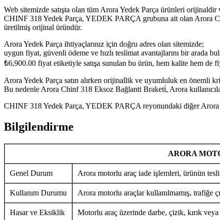
Web sitemizde satışta olan tüm Arora Yedek Parça ürünleri orijinaldir 
CHINF 318 Yedek Parça, YEDEK PARÇA grubuna ait olan Arora Chinf 3
üretilmiş orijinal üründür.
Arora Yedek Parça ihtiyaçlarınız için doğru adres olan sitemizde;
uygun fiyat, güvenli ödeme ve hızlı teslimat avantajlarını bir arada bula
₺
6,900.00
fiyat etiketiyle satışa sunulan bu ürün, hem kalite hem de f
Arora Yedek Parça satın alırken orijinallik ve uyumluluk en önemli krit
Bu nedenle Arora Chinf 318 Eksoz Bağlanti Braketi̇, Arora kullanıcılar
CHINF 318 Yedek Parça, YEDEK PARÇA reyonundaki diğer Arora Yedek 
Bilgilendirme
ARORA MOTO
Genel Durum
Arora motorlu araç iade işlemleri, ürünün tesli
Kullanım Durumu
Arora motorlu araçlar kullanılmamış, trafiğe ç
Hasar ve Eksiklik
Motorlu araç üzerinde darbe, çizik, kırık veya