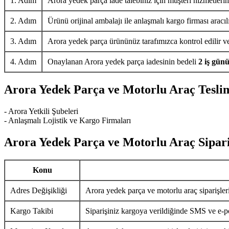
1. Adım
Arora yedek parça iade talebiniz için müşteri hizmetlerim
2. Adım
Ürünü orijinal ambalajı ile anlaşmalı kargo firması aracıl
3. Adım
Arora yedek parça ürününüz tarafımızca kontrol edilir ve 
4. Adım
Onaylanan Arora yedek parça iadesinin bedeli
2 iş gün
Arora Yedek Parça ve Motorlu Araç Tesli
- Arora Yetkili Şubeleri
- Anlaşmalı Lojistik ve Kargo Firmaları
Arora Yedek Parça ve Motorlu Araç Sipari
Konu
Adres Değişikliği
Arora yedek parça ve motorlu araç siparişler
Kargo Takibi
Siparişiniz kargoya verildiğinde SMS ve e-pos