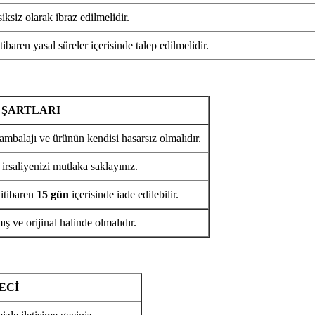
iksiz olarak ibraz edilmelidir.
tibaren yasal süreler içerisinde talep edilmelidir.
 ŞARTLARI
ambalajı ve ürünün kendisi hasarsız olmalıdır.
 irsaliyenizi mutlaka saklayınız.
 itibaren
15 gün
içerisinde iade edilebilir.
ş ve orijinal halinde olmalıdır.
ECİ