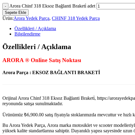
Arora Chinf 318 Eksoz Bağlanti Braketi̇ adet
Sepete Ekle
Ürün:
Arora Yedek Parça
,
CHINF 318 Yedek Parça
Özellikleri / Açıklama
Bilgilendirme
Özellikleri / Açıklama
ARORA ® Online Satış Noktası
Arora Parça : EKSOZ BAĞLANTI BRAKETİ
Orijinal Arora Chinf 318 Eksoz Bağlanti Braketi̇, https://arora
reyonunda satışa sunulmaktadır.
Ürünümüz
₺
6,900.00
satış fiyatıyla stoklarımızda mevcuttur ve hızlı 
Bu Arora Yedek Parça, Arora marka motosiklet ve scooter modelleriyl
yüksek kalite standartlarına sahiptir. Dayanıklı yapısı sayesinde uzu