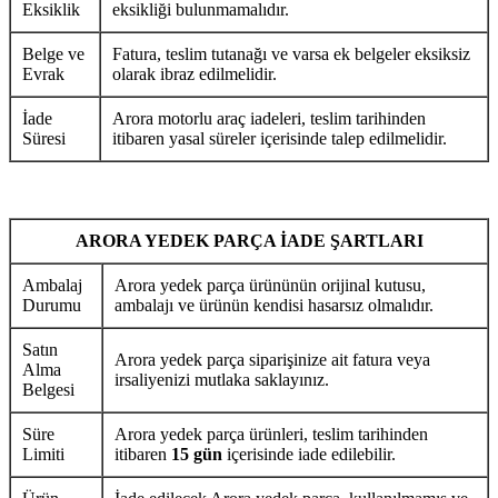
Eksiklik
eksikliği bulunmamalıdır.
Belge ve
Fatura, teslim tutanağı ve varsa ek belgeler eksiksiz
Evrak
olarak ibraz edilmelidir.
İade
Arora motorlu araç iadeleri, teslim tarihinden
Süresi
itibaren yasal süreler içerisinde talep edilmelidir.
ARORA YEDEK PARÇA İADE ŞARTLARI
Ambalaj
Arora yedek parça ürününün orijinal kutusu,
Durumu
ambalajı ve ürünün kendisi hasarsız olmalıdır.
Satın
Arora yedek parça siparişinize ait fatura veya
Alma
irsaliyenizi mutlaka saklayınız.
Belgesi
Süre
Arora yedek parça ürünleri, teslim tarihinden
Limiti
itibaren
15 gün
içerisinde iade edilebilir.