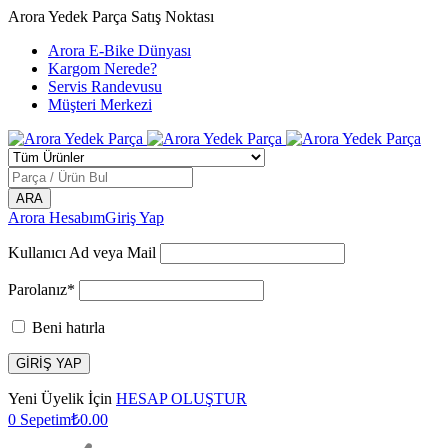
Arora Yedek Parça Satış Noktası
Arora E-Bike Dünyası
Kargom Nerede?
Servis Randevusu
Müşteri Merkezi
Arora Hesabım
Giriş Yap
Kullanıcı Ad veya Mail
Parolanız*
Beni hatırla
Yeni Üyelik İçin
HESAP OLUŞTUR
0
Sepetim
₺
0.00