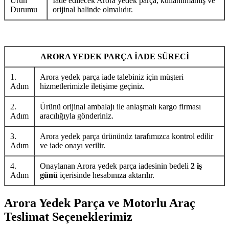
Ürün
İade edilecek Arora yedek parça, kullanılmamış ve
Durumu
orijinal halinde olmalıdır.
ARORA YEDEK PARÇA İADE SÜRECİ
1.
Arora yedek parça iade talebiniz için müşteri
Adım
hizmetlerimizle iletişime geçiniz.
2.
Ürünü orijinal ambalajı ile anlaşmalı kargo firması
Adım
aracılığıyla gönderiniz.
3.
Arora yedek parça ürününüz tarafımızca kontrol edilir
Adım
ve iade onayı verilir.
4.
Onaylanan Arora yedek parça iadesinin bedeli
2 iş
Adım
günü
içerisinde hesabınıza aktarılır.
Arora Yedek Parça ve Motorlu Araç
Teslimat Seçeneklerimiz