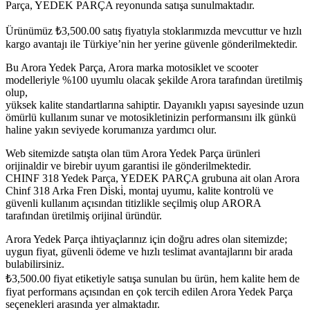
Parça, YEDEK PARÇA reyonunda satışa sunulmaktadır.
Ürünümüz
₺
3,500.00
satış fiyatıyla stoklarımızda mevcuttur ve hızlı
kargo avantajı ile Türkiye’nin her yerine güvenle gönderilmektedir.
Bu Arora Yedek Parça, Arora marka motosiklet ve scooter
modelleriyle %100 uyumlu olacak şekilde Arora tarafından üretilmiş
olup,
yüksek kalite standartlarına sahiptir. Dayanıklı yapısı sayesinde uzun
ömürlü kullanım sunar ve motosikletinizin performansını ilk günkü
haline yakın seviyede korumanıza yardımcı olur.
Web sitemizde satışta olan tüm Arora Yedek Parça ürünleri
orijinaldir ve birebir uyum garantisi ile gönderilmektedir.
CHINF 318 Yedek Parça, YEDEK PARÇA grubuna ait olan Arora
Chinf 318 Arka Fren Di̇ski̇, montaj uyumu, kalite kontrolü ve
güvenli kullanım açısından titizlikle seçilmiş olup ARORA
tarafından üretilmiş orijinal üründür.
Arora Yedek Parça ihtiyaçlarınız için doğru adres olan sitemizde;
uygun fiyat, güvenli ödeme ve hızlı teslimat avantajlarını bir arada
bulabilirsiniz.
₺
3,500.00
fiyat etiketiyle satışa sunulan bu ürün, hem kalite hem de
fiyat performans açısından en çok tercih edilen Arora Yedek Parça
seçenekleri arasında yer almaktadır.