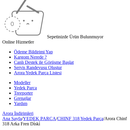
Sepetinizde Ürün Bulunmuyor
Online Hizmetler
Ödeme Bildirimi Yap
Kargom Nerede ?
Canlı Destek ile Görüşme Başlat
Servis Randevusu Oluştur
Arora Yedek Parça Listesi
Modeller
Yedek Parça
Treeporter
Grenajlar
Yardım
Arora
İndirimleri
Ana Sayfa
/
YEDEK PARÇA
/
CHINF 318 Yedek Parça
/
Arora Chinf
318 Arka Fren Di̇ski̇