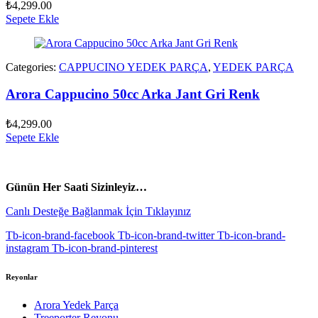
₺
4,299.00
Sepete Ekle
Categories:
CAPPUCINO YEDEK PARÇA
,
YEDEK PARÇA
Arora Cappucino 50cc Arka Jant Gri Renk
₺
4,299.00
Sepete Ekle
vespa yedek parça
ARORA YEDEK PARÇA
Günün Her Saati Sizinleyiz…
Canlı Desteğe Bağlanmak İçin Tıklayınız
Tb-icon-brand-facebook
Tb-icon-brand-twitter
Tb-icon-brand-
instagram
Tb-icon-brand-pinterest
Reyonlar
Arora Yedek Parça
Treeporter Reyonu