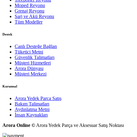
Moped Reyonu
Grenaj Reyonu
Şarj ve Akü Reyonu
Tüm Modeller
Destek
Canlı Desteğe Bağlan
Tüketici Metni
Güvenlik Talimatları
Müşteri Hizmetleri
Arora Dünyası
Müşteri Merkezi
Kurumsal
Arora Yedek Parça Satış
Bakım Talimatları
Aydınlatma Metni
İnsan Kaynakları
Arora Online ©
Arora Yedek Parça ve Aksesuar Satış Noktası