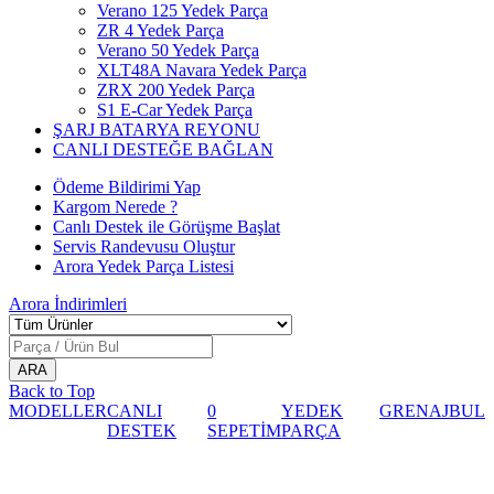
Verano 125 Yedek Parça
ZR 4 Yedek Parça
Verano 50 Yedek Parça
XLT48A Navara Yedek Parça
ZRX 200 Yedek Parça
S1 E-Car Yedek Parça
ŞARJ BATARYA REYONU
CANLI DESTEĞE BAĞLAN
Ödeme Bildirimi Yap
Kargom Nerede ?
Canlı Destek ile Görüşme Başlat
Servis Randevusu Oluştur
Arora Yedek Parça Listesi
Arora
İndirimleri
Back to Top
MODELLER
CANLI
0
YEDEK
GRENAJ
BUL
DESTEK
SEPETİM
PARÇA