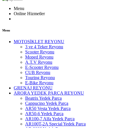
Menu
Online Hizmetler
Menu
MOTOSİKLET REYONU
3 ve 4 Teker Reyonu
Scooter Reyonu
Moped Reyonu
A.T.V Reyonu
E-Scooter Reyonu
CUB Reyonu
Touring Reyonu
E-Bike Reyonu
GRENAJ REYONU
ARORA YEDEK PARÇA REYONU
Beatrix Yedek Parça
Cappucino Yedek Parça
AR50 Vesta Yedek Parça
AR50-6 Yedek Parça
AR100-7 Alfa Yedek Parça
AR100T-2A Special Yedek Parça