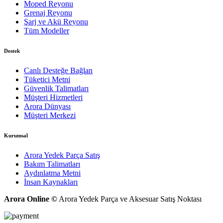
Moped Reyonu
Grenaj Reyonu
Şarj ve Akü Reyonu
Tüm Modeller
Destek
Canlı Desteğe Bağlan
Tüketici Metni
Güvenlik Talimatları
Müşteri Hizmetleri
Arora Dünyası
Müşteri Merkezi
Kurumsal
Arora Yedek Parça Satış
Bakım Talimatları
Aydınlatma Metni
İnsan Kaynakları
Arora Online ©
Arora Yedek Parça ve Aksesuar Satış Noktası