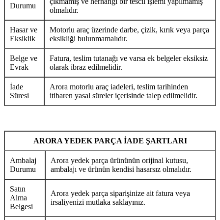
çıkmamış ve herhangi bir tescil işlemi yapılmamış
Durumu
olmalıdır.
Hasar ve
Motorlu araç üzerinde darbe, çizik, kırık veya parça
Eksiklik
eksikliği bulunmamalıdır.
Belge ve
Fatura, teslim tutanağı ve varsa ek belgeler eksiksiz
Evrak
olarak ibraz edilmelidir.
İade
Arora motorlu araç iadeleri, teslim tarihinden
Süresi
itibaren yasal süreler içerisinde talep edilmelidir.
ARORA YEDEK PARÇA İADE ŞARTLARI
Ambalaj
Arora yedek parça ürününün orijinal kutusu,
Durumu
ambalajı ve ürünün kendisi hasarsız olmalıdır.
Satın
Arora yedek parça siparişinize ait fatura veya
Alma
irsaliyenizi mutlaka saklayınız.
Belgesi