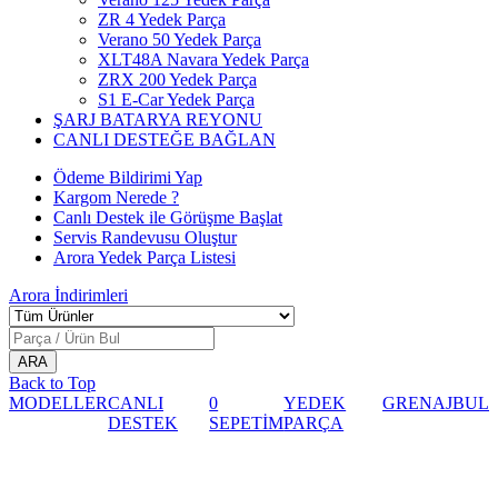
ZR 4 Yedek Parça
Verano 50 Yedek Parça
XLT48A Navara Yedek Parça
ZRX 200 Yedek Parça
S1 E-Car Yedek Parça
ŞARJ BATARYA REYONU
CANLI DESTEĞE BAĞLAN
Ödeme Bildirimi Yap
Kargom Nerede ?
Canlı Destek ile Görüşme Başlat
Servis Randevusu Oluştur
Arora Yedek Parça Listesi
Arora
İndirimleri
Back to Top
MODELLER
CANLI
0
YEDEK
GRENAJ
BUL
DESTEK
SEPETİM
PARÇA