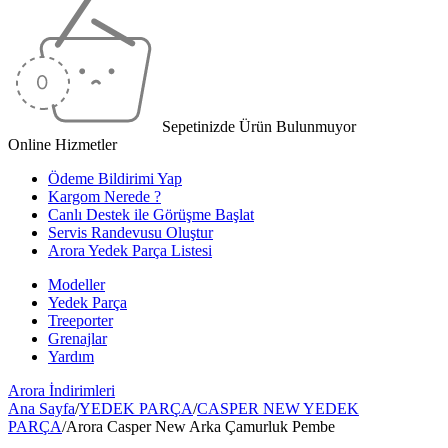
Sepetinizde Ürün Bulunmuyor
Online Hizmetler
Ödeme Bildirimi Yap
Kargom Nerede ?
Canlı Destek ile Görüşme Başlat
Servis Randevusu Oluştur
Arora Yedek Parça Listesi
Modeller
Yedek Parça
Treeporter
Grenajlar
Yardım
Arora
İndirimleri
Ana Sayfa
/
YEDEK PARÇA
/
CASPER NEW YEDEK
PARÇA
/
Arora Casper New Arka Çamurluk Pembe