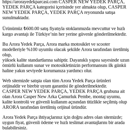
https://arorayedekparcasi.com CASPER NEW YEDEK PARÇA,
YEDEK PARÇA kategorisi içerisinde yer almakta olup, CASPER
NEW YEDEK PARÇA, YEDEK PARÇA reyonunda satışa
sunulmaktadır.
Ürünümüz
₺
600.00
satış fiyatıyla stoklarımızda mevcuttur ve hızlı
kargo avantajı ile Türkiye’nin her yerine güvenle gönderilmektedir.
Bu Arora Yedek Parça, Arora marka motosiklet ve scooter
modelleriyle %100 uyumlu olacak şekilde Arora tarafından üretilmiş
olup,
yüksek kalite standartlarına sahiptir. Dayanıklı yapısı sayesinde uzun
ömürlü kullanım sunar ve motosikletinizin performansını ilk günkü
haline yakın seviyede korumanıza yardımcı olur.
Web sitemizde satışta olan tüm Arora Yedek Parça ürünleri
orijinaldir ve birebir uyum garantisi ile gönderilmektedir.
CASPER NEW YEDEK PARÇA, YEDEK PARÇA grubuna ait
olan Arora Casper New Arka Çamurluk Pembe, montaj uyumu,
kalite kontrolü ve güvenli kullanım açısından titizlikle seçilmiş olup
ARORA tarafından üretilmiş orijinal üründür.
Arora Yedek Parça ihtiyaçlarınız için doğru adres olan sitemizde;
uygun fiyat, güvenli ödeme ve hızlı teslimat avantajlarını bir arada
bulabilirsiniz.