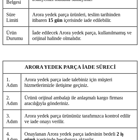
Belgesi
Süre
Arora yedek parça ürünleri, teslim tarihinden
Limiti
itibaren
15 gün
içerisinde iade edilebilir.
Ürün
İade edilecek Arora yedek parça, kullanılmamış ve
Durumu
orijinal halinde olmalıdır.
ARORA YEDEK PARÇA İADE SÜRECİ
1.
Arora yedek parça iade talebiniz için müşteri
Adım
hizmetlerimizle iletişime geçiniz.
2.
Ürünü orijinal ambalajı ile anlaşmalı kargo firması
Adım
aracılığıyla gönderiniz.
3.
Arora yedek parça ürününüz tarafımızca kontrol edilir
Adım
ve iade onayı verilir.
4.
Onaylanan Arora yedek parça iadesinin bedeli
2 iş
Adım
günü
içerisinde hesabınıza aktarılır.