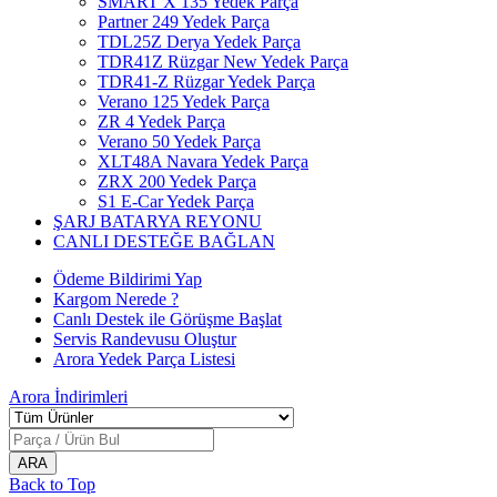
SMART X 135 Yedek Parça
Partner 249 Yedek Parça
TDL25Z Derya Yedek Parça
TDR41Z Rüzgar New Yedek Parça
TDR41-Z Rüzgar Yedek Parça
Verano 125 Yedek Parça
ZR 4 Yedek Parça
Verano 50 Yedek Parça
XLT48A Navara Yedek Parça
ZRX 200 Yedek Parça
S1 E-Car Yedek Parça
ŞARJ BATARYA REYONU
CANLI DESTEĞE BAĞLAN
Ödeme Bildirimi Yap
Kargom Nerede ?
Canlı Destek ile Görüşme Başlat
Servis Randevusu Oluştur
Arora Yedek Parça Listesi
Arora
İndirimleri
Back to Top