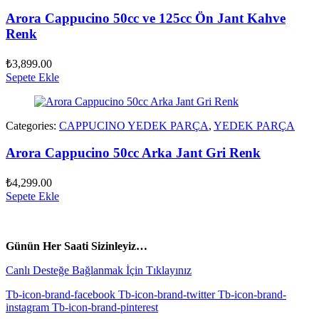
Arora Cappucino 50cc ve 125cc Ön Jant Kahve
Renk
₺
3,899.00
Sepete Ekle
Categories:
CAPPUCINO YEDEK PARÇA
,
YEDEK PARÇA
Arora Cappucino 50cc Arka Jant Gri Renk
₺
4,299.00
Sepete Ekle
vespa yedek parça
ARORA YEDEK PARÇA
Günün Her Saati Sizinleyiz…
Canlı Desteğe Bağlanmak İçin Tıklayınız
Tb-icon-brand-facebook
Tb-icon-brand-twitter
Tb-icon-brand-
instagram
Tb-icon-brand-pinterest