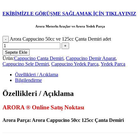
EKİBİMİZLE GÖRÜŞME SAĞLAMAK İÇİN TIKLAYINIZ
Arora Motorlu Araçlar ve Arora Yedek Parça
Arora Cappucino 50cc ve 125cc Çanta Demiri adet
Sepete Ekle
Ürün:
Cappucino Çanta Demiri
,
Cappucino Demir Aparat
,
Cappucino Sele Demiri
,
Cappucino Yedek Parça
,
Yedek Parça
Özellikleri / Açıklama
Bilgilendirme
Özellikleri / Açıklama
ARORA ® Online Satış Noktası
Arora Parça:
Arora Cappucino 50cc 125cc Çanta Demiri