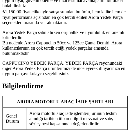
uygun fiyat, güvenli ödeme ve hızlı teslimat avantajlarını bir arada
bulabilirsiniz.
₺
1,150.00
fiyat etiketiyle satışa sunulan bu ürün, hem kalite hem de
fiyat performans açısından en çok tercih edilen Arora Yedek Parça
seçenekleri arasında yer almaktadır.
Arora Yedek Parça satın alırken orijinallik ve uyumluluk en önemli
kriterlerdir.
Bu nedenle Arora Cappucino 50cc ve 125cc Çanta Demiri, Arora
kullanıcılarının en çok tercih ettiği yedek parçalar arasında
bulunmaktadır.
CAPPUCINO YEDEK PARÇA, YEDEK PARÇA reyonundaki
diğer Arora Yedek Parça ürünlerimizi de inceleyerek ihtiyacınıza en
uygun parçayı kolayca seçebilirsiniz.
Bilgilendirme
ARORA MOTORLU ARAÇ İADE ŞARTLARI
Arora motorlu araç iade işlemleri, ürünün teslim
Genel
alındığı tarihten itibaren ilgili mevzuat ve satış
Durum
sözleşmesi kapsamında değerlendirilir.