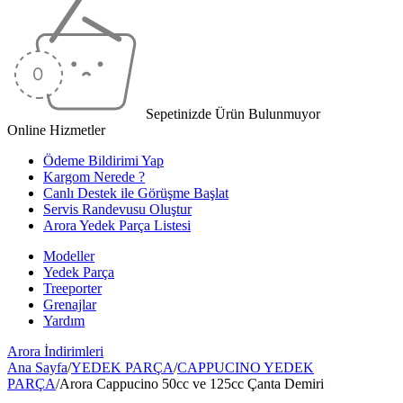
Sepetinizde Ürün Bulunmuyor
Online Hizmetler
Ödeme Bildirimi Yap
Kargom Nerede ?
Canlı Destek ile Görüşme Başlat
Servis Randevusu Oluştur
Arora Yedek Parça Listesi
Modeller
Yedek Parça
Treeporter
Grenajlar
Yardım
Arora
İndirimleri
Ana Sayfa
/
YEDEK PARÇA
/
CAPPUCINO YEDEK
PARÇA
/
Arora Cappucino 50cc ve 125cc Çanta Demiri