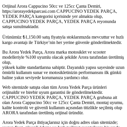
Orijinal Arora Cappucino 50cc ve 125cc Çanta Demiri,
https://arorayedekparcasi.com CAPPUCINO YEDEK PARÇA,
YEDEK PARÇA kategorisi içerisinde yer almakta olup,
CAPPUCINO YEDEK PARÇA, YEDEK PARÇA reyonunda
satışa sunulmaktadır.
Ürünümüz
₺
1,150.00
satış fiyatıyla stoklarımızda mevcuttur ve hızlı
kargo avantajı ile Türkiye’nin her yerine güvenle gönderilmektedir.
Bu Arora Yedek Parça, Arora marka motosiklet ve scooter
modelleriyle %100 uyumlu olacak şekilde Arora tarafından üretilmiş
olup,
yüksek kalite standartlarına sahiptir. Dayanıklı yapısı sayesinde uzun
ömürlü kullanım sunar ve motosikletinizin performansını ilk günkü
haline yakın seviyede korumanıza yardımcı olur.
Web sitemizde satışta olan tüm Arora Yedek Parça ürünleri
orijinaldir ve birebir uyum garantisi ile gönderilmektedir.
CAPPUCINO YEDEK PARÇA, YEDEK PARÇA grubuna ait
olan Arora Cappucino 50cc ve 125cc Çanta Demiri, montaj uyumu,
kalite kontrolü ve güvenli kullanım açısından titizlikle seçilmiş olup
ARORA tarafından üretilmiş orijinal üründür.
Arora Yedek Parça ihtiyaçlarınız için doğru adres olan sitemizde;