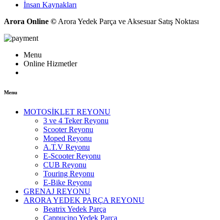
İnsan Kaynakları
Arora Online ©
Arora Yedek Parça ve Aksesuar Satış Noktası
Menu
Online Hizmetler
Menu
MOTOSİKLET REYONU
3 ve 4 Teker Reyonu
Scooter Reyonu
Moped Reyonu
A.T.V Reyonu
E-Scooter Reyonu
CUB Reyonu
Touring Reyonu
E-Bike Reyonu
GRENAJ REYONU
ARORA YEDEK PARÇA REYONU
Beatrix Yedek Parça
Cappucino Yedek Parça