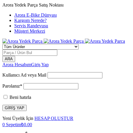
Arora Yedek Parça Satış Noktası
Arora E-Bike Dünyası
Kargom Nerede?
Servis Randevusu
Müşteri Merkezi
Arora Hesabım
Giriş Yap
Kullanıcı Ad veya Mail
Parolanız*
Beni hatırla
Yeni Üyelik İçin
HESAP OLUŞTUR
0
Sepetim
₺
0.00