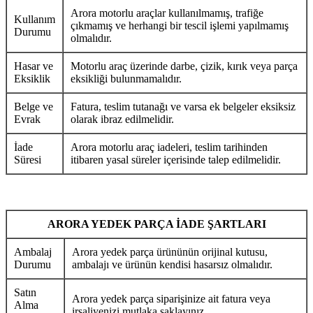
Arora motorlu araçlar kullanılmamış, trafiğe
Kullanım
çıkmamış ve herhangi bir tescil işlemi yapılmamış
Durumu
olmalıdır.
Hasar ve
Motorlu araç üzerinde darbe, çizik, kırık veya parça
Eksiklik
eksikliği bulunmamalıdır.
Belge ve
Fatura, teslim tutanağı ve varsa ek belgeler eksiksiz
Evrak
olarak ibraz edilmelidir.
İade
Arora motorlu araç iadeleri, teslim tarihinden
Süresi
itibaren yasal süreler içerisinde talep edilmelidir.
ARORA YEDEK PARÇA İADE ŞARTLARI
Ambalaj
Arora yedek parça ürününün orijinal kutusu,
Durumu
ambalajı ve ürünün kendisi hasarsız olmalıdır.
Satın
Arora yedek parça siparişinize ait fatura veya
Alma
irsaliyenizi mutlaka saklayınız.