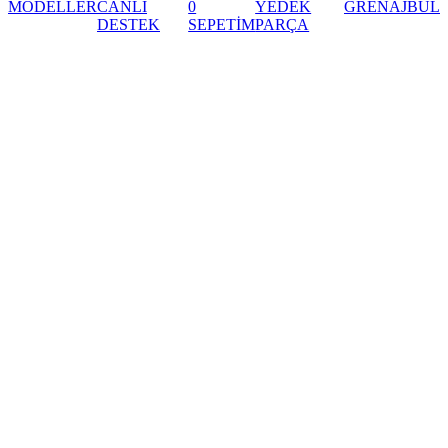
MODELLER
CANLI
0
YEDEK
GRENAJ
BUL
DESTEK
SEPETİM
PARÇA