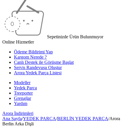
Sepetinizde Ürün Bulunmuyor
Online Hizmetler
Ödeme Bildirimi Yap
Kargom Nerede ?
Canlı Destek ile Görüşme Başlat
Servis Randevusu Oluştur
Arora Yedek Parça Listesi
Modeller
Yedek Parça
Treeporter
Grenajlar
Yardım
Arora
İndirimleri
Ana Sayfa
/
YEDEK PARÇA
/
BERLİN YEDEK PARÇA
/
Arora
Berlin Arka Dişli