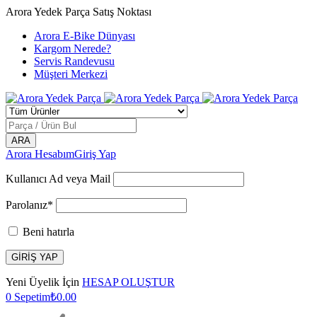
Arora Yedek Parça Satış Noktası
Arora E-Bike Dünyası
Kargom Nerede?
Servis Randevusu
Müşteri Merkezi
Arora Hesabım
Giriş Yap
Kullanıcı Ad veya Mail
Parolanız*
Beni hatırla
Yeni Üyelik İçin
HESAP OLUŞTUR
0
Sepetim
₺
0.00