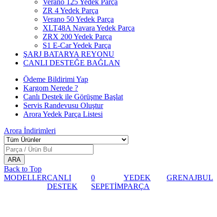
Verano 125 Yedek Parça
ZR 4 Yedek Parça
Verano 50 Yedek Parça
XLT48A Navara Yedek Parça
ZRX 200 Yedek Parça
S1 E-Car Yedek Parça
ŞARJ BATARYA REYONU
CANLI DESTEĞE BAĞLAN
Ödeme Bildirimi Yap
Kargom Nerede ?
Canlı Destek ile Görüşme Başlat
Servis Randevusu Oluştur
Arora Yedek Parça Listesi
Arora
İndirimleri
Back to Top
MODELLER
CANLI
0
YEDEK
GRENAJ
BUL
DESTEK
SEPETİM
PARÇA