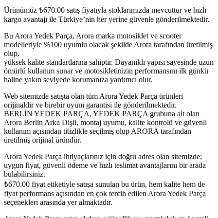
Ürünümüz
₺
670.00
satış fiyatıyla stoklarımızda mevcuttur ve hızlı
kargo avantajı ile Türkiye’nin her yerine güvenle gönderilmektedir.
Bu Arora Yedek Parça, Arora marka motosiklet ve scooter
modelleriyle %100 uyumlu olacak şekilde Arora tarafından üretilmiş
olup,
yüksek kalite standartlarına sahiptir. Dayanıklı yapısı sayesinde uzun
ömürlü kullanım sunar ve motosikletinizin performansını ilk günkü
haline yakın seviyede korumanıza yardımcı olur.
Web sitemizde satışta olan tüm Arora Yedek Parça ürünleri
orijinaldir ve birebir uyum garantisi ile gönderilmektedir.
BERLİN YEDEK PARÇA, YEDEK PARÇA grubuna ait olan
Arora Berlin Arka Dişli, montaj uyumu, kalite kontrolü ve güvenli
kullanım açısından titizlikle seçilmiş olup ARORA tarafından
üretilmiş orijinal üründür.
Arora Yedek Parça ihtiyaçlarınız için doğru adres olan sitemizde;
uygun fiyat, güvenli ödeme ve hızlı teslimat avantajlarını bir arada
bulabilirsiniz.
₺
670.00
fiyat etiketiyle satışa sunulan bu ürün, hem kalite hem de
fiyat performans açısından en çok tercih edilen Arora Yedek Parça
seçenekleri arasında yer almaktadır.