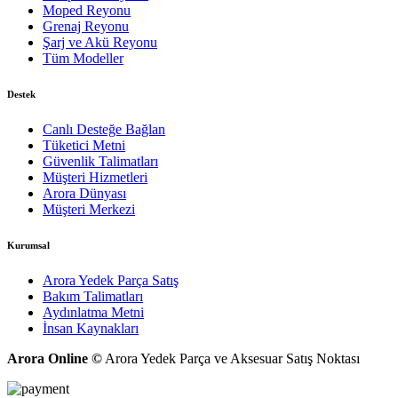
Moped Reyonu
Grenaj Reyonu
Şarj ve Akü Reyonu
Tüm Modeller
Destek
Canlı Desteğe Bağlan
Tüketici Metni
Güvenlik Talimatları
Müşteri Hizmetleri
Arora Dünyası
Müşteri Merkezi
Kurumsal
Arora Yedek Parça Satış
Bakım Talimatları
Aydınlatma Metni
İnsan Kaynakları
Arora Online ©
Arora Yedek Parça ve Aksesuar Satış Noktası