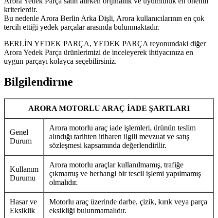
Arora Yedek Parça satın alırken orijinallik ve uyumluluk en önemli
kriterlerdir.
Bu nedenle Arora Berlin Arka Dişli, Arora kullanıcılarının en çok
tercih ettiği yedek parçalar arasında bulunmaktadır.
BERLİN YEDEK PARÇA, YEDEK PARÇA reyonundaki diğer
Arora Yedek Parça ürünlerimizi de inceleyerek ihtiyacınıza en
uygun parçayı kolayca seçebilirsiniz.
Bilgilendirme
ARORA MOTORLU ARAÇ İADE ŞARTLARI
Arora motorlu araç iade işlemleri, ürünün teslim
Genel
alındığı tarihten itibaren ilgili mevzuat ve satış
Durum
sözleşmesi kapsamında değerlendirilir.
Arora motorlu araçlar kullanılmamış, trafiğe
Kullanım
çıkmamış ve herhangi bir tescil işlemi yapılmamış
Durumu
olmalıdır.
Hasar ve
Motorlu araç üzerinde darbe, çizik, kırık veya parça
Eksiklik
eksikliği bulunmamalıdır.