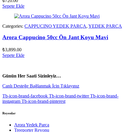
₺
720.00
Sepete Ekle
Categories:
CAPPUCINO YEDEK PARÇA
,
YEDEK PARÇA
Arora Cappucino 50cc Ön Jant Koyu Mavi
₺
3,899.00
Sepete Ekle
vespa yedek parça
ARORA YEDEK PARÇA
Günün Her Saati Sizinleyiz…
Canlı Desteğe Bağlanmak İçin Tıklayınız
Tb-icon-brand-facebook
Tb-icon-brand-twitter
Tb-icon-brand-
instagram
Tb-icon-brand-pinterest
Reyonlar
Arora Yedek Parça
Treeporter Reyonu