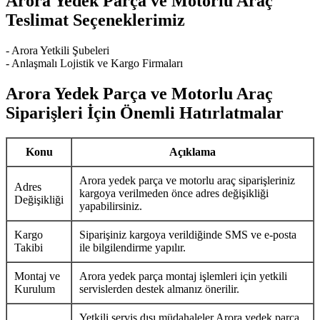
Arora Yedek Parça ve Motorlu Araç
Teslimat Seçeneklerimiz
- Arora Yetkili Şubeleri
- Anlaşmalı Lojistik ve Kargo Firmaları
Arora Yedek Parça ve Motorlu Araç
Siparişleri İçin Önemli Hatırlatmalar
Konu
Açıklama
Arora yedek parça ve motorlu araç siparişleriniz
Adres
kargoya verilmeden önce adres değişikliği
Değişikliği
yapabilirsiniz.
Kargo
Siparişiniz kargoya verildiğinde SMS ve e-posta
Takibi
ile bilgilendirme yapılır.
Montaj ve
Arora yedek parça montaj işlemleri için yetkili
Kurulum
servislerden destek almanız önerilir.
Yetkili servis dışı müdahaleler Arora yedek parça