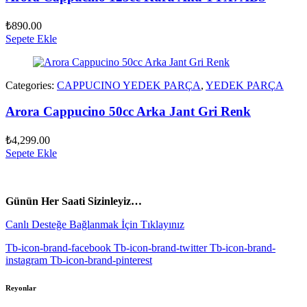
₺
890.00
Sepete Ekle
Categories:
CAPPUCINO YEDEK PARÇA
,
YEDEK PARÇA
Arora Cappucino 50cc Arka Jant Gri Renk
₺
4,299.00
Sepete Ekle
vespa yedek parça
ARORA YEDEK PARÇA
Günün Her Saati Sizinleyiz…
Canlı Desteğe Bağlanmak İçin Tıklayınız
Tb-icon-brand-facebook
Tb-icon-brand-twitter
Tb-icon-brand-
instagram
Tb-icon-brand-pinterest
Reyonlar