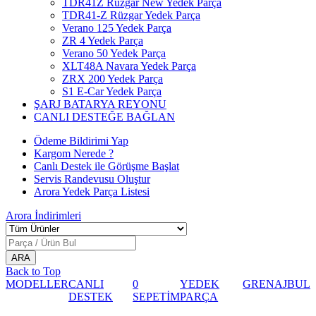
TDR41Z Rüzgar New Yedek Parça
TDR41-Z Rüzgar Yedek Parça
Verano 125 Yedek Parça
ZR 4 Yedek Parça
Verano 50 Yedek Parça
XLT48A Navara Yedek Parça
ZRX 200 Yedek Parça
S1 E-Car Yedek Parça
ŞARJ BATARYA REYONU
CANLI DESTEĞE BAĞLAN
Ödeme Bildirimi Yap
Kargom Nerede ?
Canlı Destek ile Görüşme Başlat
Servis Randevusu Oluştur
Arora Yedek Parça Listesi
Arora
İndirimleri
Back to Top
MODELLER
CANLI
0
YEDEK
GRENAJ
BUL
DESTEK
SEPETİM
PARÇA