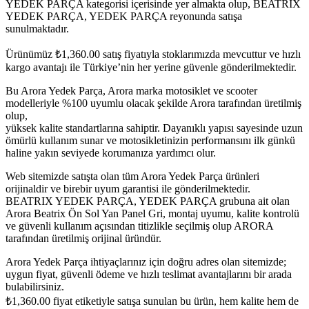
YEDEK PARÇA kategorisi içerisinde yer almakta olup, BEATRIX
YEDEK PARÇA, YEDEK PARÇA reyonunda satışa
sunulmaktadır.
Ürünümüz
₺
1,360.00
satış fiyatıyla stoklarımızda mevcuttur ve hızlı
kargo avantajı ile Türkiye’nin her yerine güvenle gönderilmektedir.
Bu Arora Yedek Parça, Arora marka motosiklet ve scooter
modelleriyle %100 uyumlu olacak şekilde Arora tarafından üretilmiş
olup,
yüksek kalite standartlarına sahiptir. Dayanıklı yapısı sayesinde uzun
ömürlü kullanım sunar ve motosikletinizin performansını ilk günkü
haline yakın seviyede korumanıza yardımcı olur.
Web sitemizde satışta olan tüm Arora Yedek Parça ürünleri
orijinaldir ve birebir uyum garantisi ile gönderilmektedir.
BEATRIX YEDEK PARÇA, YEDEK PARÇA grubuna ait olan
Arora Beatrix Ön Sol Yan Panel Gri, montaj uyumu, kalite kontrolü
ve güvenli kullanım açısından titizlikle seçilmiş olup ARORA
tarafından üretilmiş orijinal üründür.
Arora Yedek Parça ihtiyaçlarınız için doğru adres olan sitemizde;
uygun fiyat, güvenli ödeme ve hızlı teslimat avantajlarını bir arada
bulabilirsiniz.
₺
1,360.00
fiyat etiketiyle satışa sunulan bu ürün, hem kalite hem de