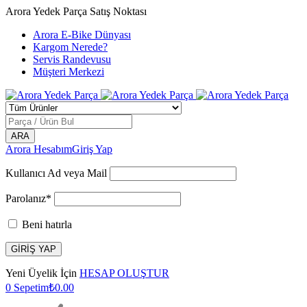
Arora Yedek Parça Satış Noktası
Arora E-Bike Dünyası
Kargom Nerede?
Servis Randevusu
Müşteri Merkezi
Arora Hesabım
Giriş Yap
Kullanıcı Ad veya Mail
Parolanız*
Beni hatırla
Yeni Üyelik İçin
HESAP OLUŞTUR
0
Sepetim
₺
0.00