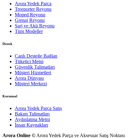
Arora Yedek Parça
Treeporter Reyonu
Moped Reyonu
Grenaj Reyonu
Şarj ve Akü Reyonu
Tüm Modeller
Destek
Canlı Desteğe Bağlan
Tüketici Metni
Güvenlik Talimatları
Müşteri Hizmetleri
Arora Dünyası
Müşteri Merkezi
Kurumsal
Arora Yedek Parça Satış
Bakım Talimatları
Aydınlatma Metni
İnsan Kaynakları
Arora Online ©
Arora Yedek Parça ve Aksesuar Satış Noktası