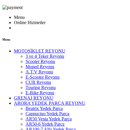
Menu
Online Hizmetler
Menu
MOTOSİKLET REYONU
3 ve 4 Teker Reyonu
Scooter Reyonu
Moped Reyonu
A.T.V Reyonu
E-Scooter Reyonu
CUB Reyonu
Touring Reyonu
E-Bike Reyonu
GRENAJ REYONU
ARORA YEDEK PARÇA REYONU
Beatrix Yedek Parça
Cappucino Yedek Parça
AR50 Vesta Yedek Parça
AR50-6 Yedek Parça
AR100-7 Alfa Yedek Parça