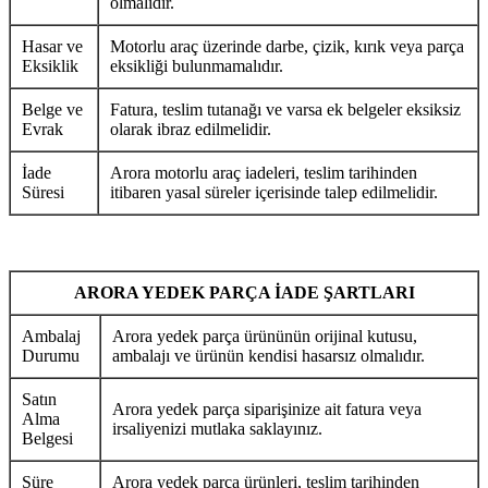
olmalıdır.
Hasar ve
Motorlu araç üzerinde darbe, çizik, kırık veya parça
Eksiklik
eksikliği bulunmamalıdır.
Belge ve
Fatura, teslim tutanağı ve varsa ek belgeler eksiksiz
Evrak
olarak ibraz edilmelidir.
İade
Arora motorlu araç iadeleri, teslim tarihinden
Süresi
itibaren yasal süreler içerisinde talep edilmelidir.
ARORA YEDEK PARÇA İADE ŞARTLARI
Ambalaj
Arora yedek parça ürününün orijinal kutusu,
Durumu
ambalajı ve ürünün kendisi hasarsız olmalıdır.
Satın
Arora yedek parça siparişinize ait fatura veya
Alma
irsaliyenizi mutlaka saklayınız.
Belgesi
Süre
Arora yedek parça ürünleri, teslim tarihinden