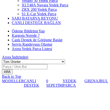
Verano 50 Yedek Parça
XLT48A Navara Yedek Parça
ZRX 200 Yedek Parça
S1 E-Car Yedek Parça
ŞARJ BATARYA REYONU
CANLI DESTEĞE BAĞLAN
Ödeme Bildirimi Yap
Kargom Nerede ?
Canlı Destek ile Görüşme Başlat
Servis Randevusu Oluştur
Arora Yedek Parça Listesi
Arora
İndirimleri
Back to Top
MODELLER
CANLI
0
YEDEK
GRENAJ
BUL
DESTEK
SEPETİM
PARÇA