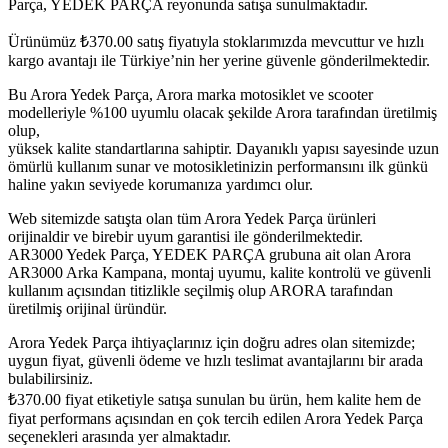
Parça, YEDEK PARÇA reyonunda satışa sunulmaktadır.
Ürünümüz
₺
370.00
satış fiyatıyla stoklarımızda mevcuttur ve hızlı
kargo avantajı ile Türkiye’nin her yerine güvenle gönderilmektedir.
Bu Arora Yedek Parça, Arora marka motosiklet ve scooter
modelleriyle %100 uyumlu olacak şekilde Arora tarafından üretilmiş
olup,
yüksek kalite standartlarına sahiptir. Dayanıklı yapısı sayesinde uzun
ömürlü kullanım sunar ve motosikletinizin performansını ilk günkü
haline yakın seviyede korumanıza yardımcı olur.
Web sitemizde satışta olan tüm Arora Yedek Parça ürünleri
orijinaldir ve birebir uyum garantisi ile gönderilmektedir.
AR3000 Yedek Parça, YEDEK PARÇA grubuna ait olan Arora
AR3000 Arka Kampana, montaj uyumu, kalite kontrolü ve güvenli
kullanım açısından titizlikle seçilmiş olup ARORA tarafından
üretilmiş orijinal üründür.
Arora Yedek Parça ihtiyaçlarınız için doğru adres olan sitemizde;
uygun fiyat, güvenli ödeme ve hızlı teslimat avantajlarını bir arada
bulabilirsiniz.
₺
370.00
fiyat etiketiyle satışa sunulan bu ürün, hem kalite hem de
fiyat performans açısından en çok tercih edilen Arora Yedek Parça
seçenekleri arasında yer almaktadır.