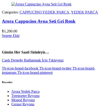
Categories:
CAPPUCINO YEDEK PARÇA
,
YEDEK PARÇA
Arora Cappucino Ayna Seti Gri Renk
₺
1,200.00
Sepete Ekle
vespa yedek parça
ARORA YEDEK PARÇA
Günün Her Saati Sizinleyiz…
Canlı Desteğe Bağlanmak İçin Tıklayınız
Tb-icon-brand-facebook
Tb-icon-brand-twitter
Tb-icon-brand-
instagram
Tb-icon-brand-pinterest
Reyonlar
Arora Yedek Parça
Treeporter Reyonu
Moped Reyonu
Grenaj Reyonu