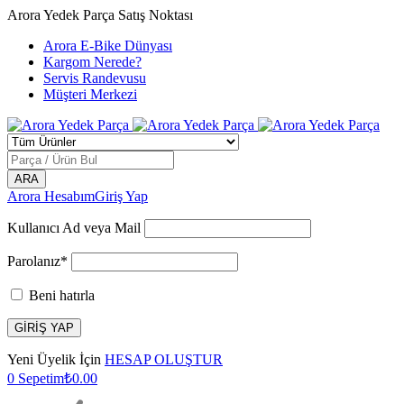
Arora Yedek Parça Satış Noktası
Arora E-Bike Dünyası
Kargom Nerede?
Servis Randevusu
Müşteri Merkezi
Arora Hesabım
Giriş Yap
Kullanıcı Ad veya Mail
Parolanız*
Beni hatırla
Yeni Üyelik İçin
HESAP OLUŞTUR
0
Sepetim
₺
0.00