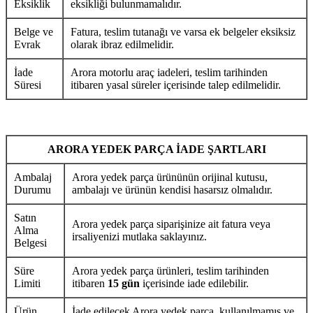
Eksiklik
eksikliği bulunmamalıdır.
Belge ve
Fatura, teslim tutanağı ve varsa ek belgeler eksiksiz
Evrak
olarak ibraz edilmelidir.
İade
Arora motorlu araç iadeleri, teslim tarihinden
Süresi
itibaren yasal süreler içerisinde talep edilmelidir.
ARORA YEDEK PARÇA İADE ŞARTLARI
Ambalaj
Arora yedek parça ürününün orijinal kutusu,
Durumu
ambalajı ve ürünün kendisi hasarsız olmalıdır.
Satın
Arora yedek parça siparişinize ait fatura veya
Alma
irsaliyenizi mutlaka saklayınız.
Belgesi
Süre
Arora yedek parça ürünleri, teslim tarihinden
Limiti
itibaren
15 gün
içerisinde iade edilebilir.
Ürün
İade edilecek Arora yedek parça, kullanılmamış ve