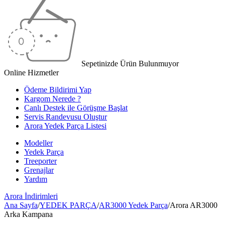
Sepetinizde Ürün Bulunmuyor
Online Hizmetler
Ödeme Bildirimi Yap
Kargom Nerede ?
Canlı Destek ile Görüşme Başlat
Servis Randevusu Oluştur
Arora Yedek Parça Listesi
Modeller
Yedek Parça
Treeporter
Grenajlar
Yardım
Arora
İndirimleri
Ana Sayfa
/
YEDEK PARÇA
/
AR3000 Yedek Parça
/
Arora AR3000
Arka Kampana