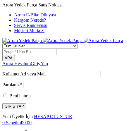
Arora Yedek Parça Satış Noktası
Arora E-Bike Dünyası
Kargom Nerede?
Servis Randevusu
Müşteri Merkezi
Arora Hesabım
Giriş Yap
Kullanıcı Ad veya Mail
Parolanız*
Beni hatırla
Yeni Üyelik İçin
HESAP OLUŞTUR
0
Sepetim
₺
0.00