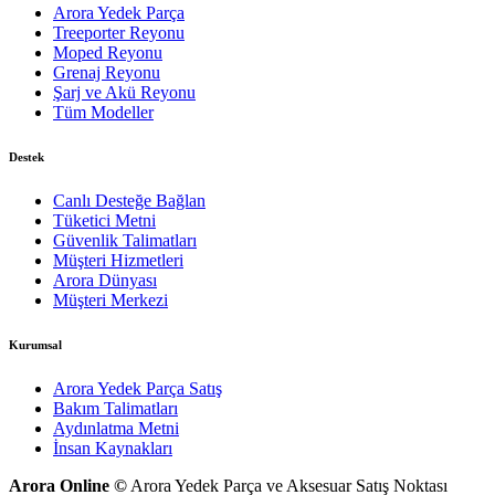
Arora Yedek Parça
Treeporter Reyonu
Moped Reyonu
Grenaj Reyonu
Şarj ve Akü Reyonu
Tüm Modeller
Destek
Canlı Desteğe Bağlan
Tüketici Metni
Güvenlik Talimatları
Müşteri Hizmetleri
Arora Dünyası
Müşteri Merkezi
Kurumsal
Arora Yedek Parça Satış
Bakım Talimatları
Aydınlatma Metni
İnsan Kaynakları
Arora Online ©
Arora Yedek Parça ve Aksesuar Satış Noktası