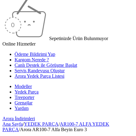
Sepetinizde Ürün Bulunmuyor
Online Hizmetler
Ödeme Bildirimi Yap
Kargom Nerede ?
Canlı Destek ile Görüşme Başlat
Servis Randevusu Oluştur
Arora Yedek Parça Listesi
Modeller
Yedek Parça
Treeporter
Grenajlar
Yardım
Arora
İndirimleri
Ana Sayfa
/
YEDEK PARÇA
/
AR100-7 ALFA YEDEK
PARÇA
/
Arora AR100-7 Alfa Beyin Euro 3