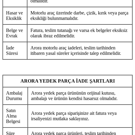
olmalıdır.
Hasar ve
Motorlu araç üzerinde darbe, çizik, kırık veya parça
Eksiklik
eksikliği bulunmamalıdır.
Belge ve
Fatura, teslim tutanağı ve varsa ek belgeler eksiksiz
Evrak
olarak ibraz edilmelidir.
İade
Arora motorlu araç iadeleri, teslim tarihinden
Süresi
itibaren yasal süreler içerisinde talep edilmelidir.
ARORA YEDEK PARÇA İADE ŞARTLARI
Ambalaj
Arora yedek parça ürününün orijinal kutusu,
Durumu
ambalajı ve ürünün kendisi hasarsız olmalıdır.
Satın
Arora yedek parça siparişinize ait fatura veya
Alma
irsaliyenizi mutlaka saklayınız.
Belgesi
Süre
Arora yedek parça ürünleri, teslim tarihinden