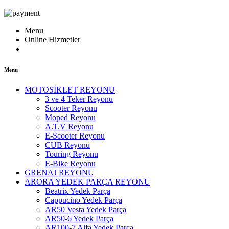
Menu
Online Hizmetler
Menu
MOTOSİKLET REYONU
3 ve 4 Teker Reyonu
Scooter Reyonu
Moped Reyonu
A.T.V Reyonu
E-Scooter Reyonu
CUB Reyonu
Touring Reyonu
E-Bike Reyonu
GRENAJ REYONU
ARORA YEDEK PARÇA REYONU
Beatrix Yedek Parça
Cappucino Yedek Parça
AR50 Vesta Yedek Parça
AR50-6 Yedek Parça
AR100-7 Alfa Yedek Parça