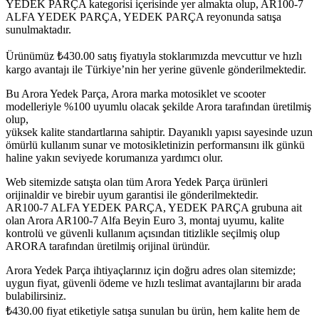
YEDEK PARÇA kategorisi içerisinde yer almakta olup, AR100-7
ALFA YEDEK PARÇA, YEDEK PARÇA reyonunda satışa
sunulmaktadır.
Ürünümüz
₺
430.00
satış fiyatıyla stoklarımızda mevcuttur ve hızlı
kargo avantajı ile Türkiye’nin her yerine güvenle gönderilmektedir.
Bu Arora Yedek Parça, Arora marka motosiklet ve scooter
modelleriyle %100 uyumlu olacak şekilde Arora tarafından üretilmiş
olup,
yüksek kalite standartlarına sahiptir. Dayanıklı yapısı sayesinde uzun
ömürlü kullanım sunar ve motosikletinizin performansını ilk günkü
haline yakın seviyede korumanıza yardımcı olur.
Web sitemizde satışta olan tüm Arora Yedek Parça ürünleri
orijinaldir ve birebir uyum garantisi ile gönderilmektedir.
AR100-7 ALFA YEDEK PARÇA, YEDEK PARÇA grubuna ait
olan Arora AR100-7 Alfa Beyin Euro 3, montaj uyumu, kalite
kontrolü ve güvenli kullanım açısından titizlikle seçilmiş olup
ARORA tarafından üretilmiş orijinal üründür.
Arora Yedek Parça ihtiyaçlarınız için doğru adres olan sitemizde;
uygun fiyat, güvenli ödeme ve hızlı teslimat avantajlarını bir arada
bulabilirsiniz.
₺
430.00
fiyat etiketiyle satışa sunulan bu ürün, hem kalite hem de