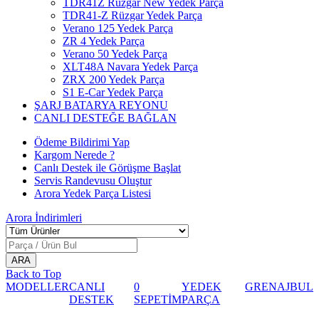
TDR41Z Rüzgar New Yedek Parça
TDR41-Z Rüzgar Yedek Parça
Verano 125 Yedek Parça
ZR 4 Yedek Parça
Verano 50 Yedek Parça
XLT48A Navara Yedek Parça
ZRX 200 Yedek Parça
S1 E-Car Yedek Parça
ŞARJ BATARYA REYONU
CANLI DESTEĞE BAĞLAN
Ödeme Bildirimi Yap
Kargom Nerede ?
Canlı Destek ile Görüşme Başlat
Servis Randevusu Oluştur
Arora Yedek Parça Listesi
Arora
İndirimleri
Back to Top
MODELLER
CANLI
0
YEDEK
GRENAJ
BUL
DESTEK
SEPETİM
PARÇA