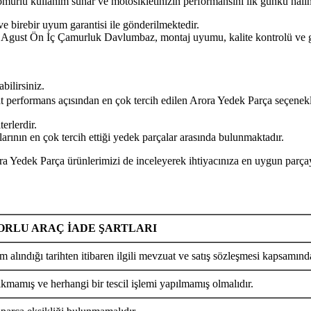
n ömürlü kullanım sunar ve motosikletinizin performansını ilk günkü hal
ve birebir uyum garantisi ile gönderilmektedir.
 İç Çamurluk Davlumbaz, montaj uyumu, kalite kontrolü ve güvenl
bilirsiniz.
yat performans açısından en çok tercih edilen Arora Yedek Parça seçenekl
erlerdir.
ının en çok tercih ettiği yedek parçalar arasında bulunmaktadır.
arça ürünlerimizi de inceleyerek ihtiyacınıza en uygun parçayı k
RLU ARAÇ İADE ŞARTLARI
m alındığı tarihten itibaren ilgili mevzuat ve satış sözleşmesi kapsamında
ıkmamış ve herhangi bir tescil işlemi yapılmamış olmalıdır.