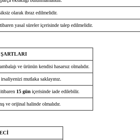
 parça eksikliği bulunmamalıdır.
iksiz olarak ibraz edilmelidir.
tibaren yasal süreler içerisinde talep edilmelidir.
 ŞARTLARI
ambalajı ve ürünün kendisi hasarsız olmalıdır.
 irsaliyenizi mutlaka saklayınız.
 itibaren
15 gün
içerisinde iade edilebilir.
ş ve orijinal halinde olmalıdır.
ECİ