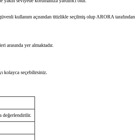
ine yakın seviyede korumanıza yardımcı olur.
i kullanım açısından titizlikle seçilmiş olup ARORA tarafından
eri arasında yer almaktadır.
olayca seçebilirsiniz.
 değerlendirilir.