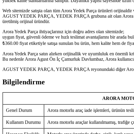
yüksek kalite standartlarına sahiptir. Dayanıklı yapısı sayesinde uzu
Web sitemizde satışta olan tüm Arora Yedek Parça ürünleri orijinaldir 
AGUST YEDEK PARÇA, YEDEK PARÇA grubuna ait olan Arora Agust Ön
üretilmiş orijinal üründür.
Arora Yedek Parça ihtiyaçlarınız için doğru adres olan sitemizde;
uygun fiyat, güvenli ödeme ve hızlı teslimat avantajlarını bir arada bula
₺
360.00
fiyat etiketiyle satışa sunulan bu ürün, hem kalite hem de fi
Arora Yedek Parça satın alırken orijinallik ve uyumluluk en önemli krit
Bu nedenle Arora Agust Ön İç Çamurluk Davlumbaz, Arora kullanıcılar
AGUST YEDEK PARÇA, YEDEK PARÇA reyonundaki diğer Arora Yedek P
Bilgilendirme
ARORA MOTO
Genel Durum
Arora motorlu araç iade işlemleri, ürünün tesli
Kullanım Durumu
Arora motorlu araçlar kullanılmamış, trafiğe ç