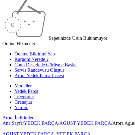
Sepetinizde Ürün Bulunmuyor
Online Hizmetler
Ödeme Bildirimi Yap
Kargom Nerede ?
Canlı Destek ile Görüşme Başlat
Servis Randevusu Oluştur
Arora Yedek Parça Listesi
Modeller
Yedek Parça
Treeporter
Grenajlar
Yardım
Arora
İndirimleri
Ana Sayfa
/
YEDEK PARÇA
/
AGUST YEDEK PARÇA
/
Arora Agus
AGUST YEDEK PARÇA
,
YEDEK PARÇA