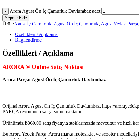
Arora Agust Ön İç Çamurluk Davlumbaz adet
Sepete Ekle
Ürün:
Agust İç Çamurluk
,
Agust Ön İç Çamurluk
,
Agust Yedek Parça
Özellikleri / Açıklama
Bilgilendirme
Özellikleri / Açıklama
ARORA ® Online Satış Noktası
Arora Parça:
Agust Ön İç Çamurluk Davlumbaz
Orijinal Arora Agust Ön İç Çamurluk Davlumbaz, https://aro
PARÇA reyonunda satışa sunulmaktadır.
Ürünümüz
₺
360.00
satış fiyatıyla stoklarımızda mevcuttur ve hızlı k
Bu Arora Yedek Parça, Arora marka motosiklet ve scooter modelleriyl