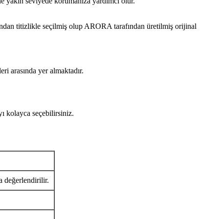
ine yakın seviyede korumanıza yardımcı olur.
itizlikle seçilmiş olup ARORA tarafından üretilmiş orijinal
eri arasında yer almaktadır.
olayca seçebilirsiniz.
 değerlendirilir.