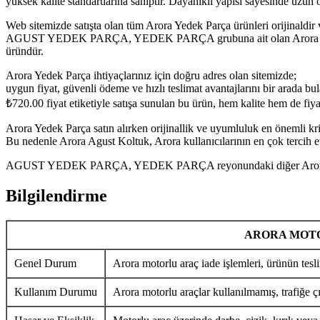
yüksek kalite standartlarına sahiptir. Dayanıklı yapısı sayesinde uzu
Web sitemizde satışta olan tüm Arora Yedek Parça ürünleri orijinaldir 
AGUST YEDEK PARÇA, YEDEK PARÇA grubuna ait olan Arora Agust Kolt
üründür.
Arora Yedek Parça ihtiyaçlarınız için doğru adres olan sitemizde;
uygun fiyat, güvenli ödeme ve hızlı teslimat avantajlarını bir arada bula
₺
720.00
fiyat etiketiyle satışa sunulan bu ürün, hem kalite hem de fi
Arora Yedek Parça satın alırken orijinallik ve uyumluluk en önemli krit
Bu nedenle Arora Agust Koltuk, Arora kullanıcılarının en çok tercih e
AGUST YEDEK PARÇA, YEDEK PARÇA reyonundaki diğer Arora Yedek P
Bilgilendirme
ARORA MOTO
Genel Durum
Arora motorlu araç iade işlemleri, ürünün tesli
Kullanım Durumu
Arora motorlu araçlar kullanılmamış, trafiğe ç