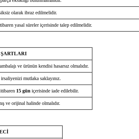
 parça eksikliği bulunmamalıdır.
iksiz olarak ibraz edilmelidir.
tibaren yasal süreler içerisinde talep edilmelidir.
 ŞARTLARI
ambalajı ve ürünün kendisi hasarsız olmalıdır.
 irsaliyenizi mutlaka saklayınız.
 itibaren
15 gün
içerisinde iade edilebilir.
ş ve orijinal halinde olmalıdır.
ECİ