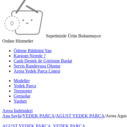
Sepetinizde Ürün Bulunmuyor
Online Hizmetler
Ödeme Bildirimi Yap
Kargom Nerede ?
Canlı Destek ile Görüşme Başlat
Servis Randevusu Oluştur
Arora Yedek Parça Listesi
Modeller
Yedek Parça
Treeporter
Grenajlar
Yardım
Arora
İndirimleri
Ana Sayfa
/
YEDEK PARÇA
/
AGUST YEDEK PARÇA
/
Arora Agus
AGUST YEDEK PARÇA
,
YEDEK PARÇA