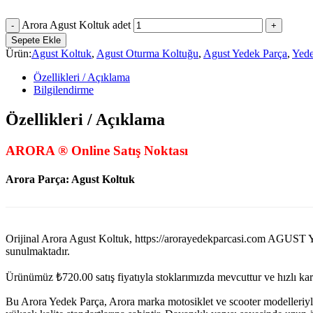
Arora Agust Koltuk adet
Sepete Ekle
Ürün:
Agust Koltuk
,
Agust Oturma Koltuğu
,
Agust Yedek Parça
,
Yede
Özellikleri / Açıklama
Bilgilendirme
Özellikleri / Açıklama
ARORA ® Online Satış Noktası
Arora Parça: Agust Koltuk
Orijinal Arora Agust Koltuk, https://arorayedekparcasi.com 
sunulmaktadır.
Ürünümüz
₺
720.00
satış fiyatıyla stoklarımızda mevcuttur ve hızlı k
Bu Arora Yedek Parça, Arora marka motosiklet ve scooter modelleriyl