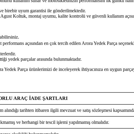
n ömürlü kullanım sunar ve motosikletinizin performansını ilk günkü hal
ve birebir uyum garantisi ile gönderilmektedir.
uk, montaj uyumu, kalite kontrolü ve güvenli kullanım açısından t
bilirsiniz.
yat performans açısından en çok tercih edilen Arora Yedek Parça seçenekl
erlerdir.
ttiği yedek parçalar arasında bulunmaktadır.
arça ürünlerimizi de inceleyerek ihtiyacınıza en uygun parçayı k
RLU ARAÇ İADE ŞARTLARI
m alındığı tarihten itibaren ilgili mevzuat ve satış sözleşmesi kapsamında
ıkmamış ve herhangi bir tescil işlemi yapılmamış olmalıdır.