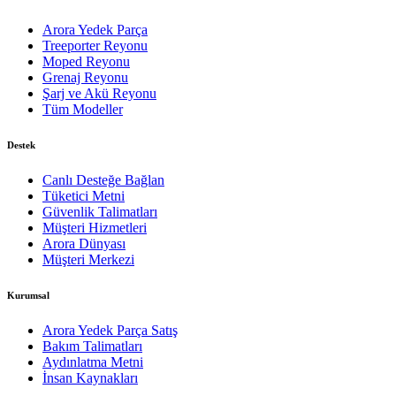
Arora Yedek Parça
Treeporter Reyonu
Moped Reyonu
Grenaj Reyonu
Şarj ve Akü Reyonu
Tüm Modeller
Destek
Canlı Desteğe Bağlan
Tüketici Metni
Güvenlik Talimatları
Müşteri Hizmetleri
Arora Dünyası
Müşteri Merkezi
Kurumsal
Arora Yedek Parça Satış
Bakım Talimatları
Aydınlatma Metni
İnsan Kaynakları