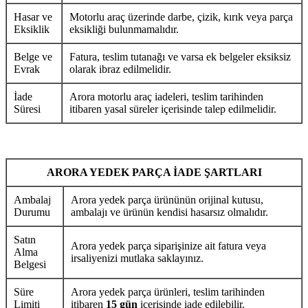
Hasar ve
Motorlu araç üzerinde darbe, çizik, kırık veya parça
Eksiklik
eksikliği bulunmamalıdır.
Belge ve
Fatura, teslim tutanağı ve varsa ek belgeler eksiksiz
Evrak
olarak ibraz edilmelidir.
İade
Arora motorlu araç iadeleri, teslim tarihinden
Süresi
itibaren yasal süreler içerisinde talep edilmelidir.
ARORA YEDEK PARÇA İADE ŞARTLARI
Ambalaj
Arora yedek parça ürününün orijinal kutusu,
Durumu
ambalajı ve ürünün kendisi hasarsız olmalıdır.
Satın
Arora yedek parça siparişinize ait fatura veya
Alma
irsaliyenizi mutlaka saklayınız.
Belgesi
Süre
Arora yedek parça ürünleri, teslim tarihinden
Limiti
itibaren
15 gün
içerisinde iade edilebilir.