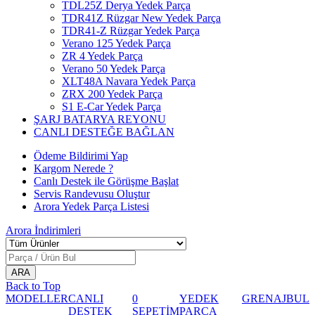
TDL25Z Derya Yedek Parça
TDR41Z Rüzgar New Yedek Parça
TDR41-Z Rüzgar Yedek Parça
Verano 125 Yedek Parça
ZR 4 Yedek Parça
Verano 50 Yedek Parça
XLT48A Navara Yedek Parça
ZRX 200 Yedek Parça
S1 E-Car Yedek Parça
ŞARJ BATARYA REYONU
CANLI DESTEĞE BAĞLAN
Ödeme Bildirimi Yap
Kargom Nerede ?
Canlı Destek ile Görüşme Başlat
Servis Randevusu Oluştur
Arora Yedek Parça Listesi
Arora
İndirimleri
Back to Top
MODELLER
CANLI
0
YEDEK
GRENAJ
BUL
DESTEK
SEPETİM
PARÇA