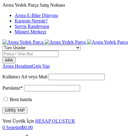
Arora Yedek Parça Satış Noktası
Arora E-Bike Dünyası
Kargom Nerede?
Servis Randevusu
Müşteri Merkezi
Arora Hesabım
Giriş Yap
Kullanıcı Ad veya Mail
Parolanız*
Beni hatırla
Yeni Üyelik İçin
HESAP OLUŞTUR
0
Sepetim
₺
0.00