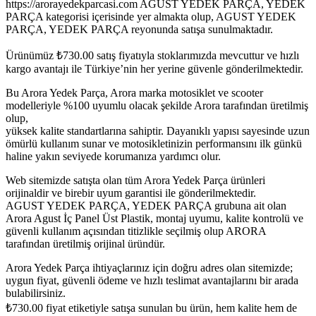
https://arorayedekparcasi.com AGUST YEDEK PARÇA, YEDEK
PARÇA kategorisi içerisinde yer almakta olup, AGUST YEDEK
PARÇA, YEDEK PARÇA reyonunda satışa sunulmaktadır.
Ürünümüz
₺
730.00
satış fiyatıyla stoklarımızda mevcuttur ve hızlı
kargo avantajı ile Türkiye’nin her yerine güvenle gönderilmektedir.
Bu Arora Yedek Parça, Arora marka motosiklet ve scooter
modelleriyle %100 uyumlu olacak şekilde Arora tarafından üretilmiş
olup,
yüksek kalite standartlarına sahiptir. Dayanıklı yapısı sayesinde uzun
ömürlü kullanım sunar ve motosikletinizin performansını ilk günkü
haline yakın seviyede korumanıza yardımcı olur.
Web sitemizde satışta olan tüm Arora Yedek Parça ürünleri
orijinaldir ve birebir uyum garantisi ile gönderilmektedir.
AGUST YEDEK PARÇA, YEDEK PARÇA grubuna ait olan
Arora Agust İç Panel Üst Plastik, montaj uyumu, kalite kontrolü ve
güvenli kullanım açısından titizlikle seçilmiş olup ARORA
tarafından üretilmiş orijinal üründür.
Arora Yedek Parça ihtiyaçlarınız için doğru adres olan sitemizde;
uygun fiyat, güvenli ödeme ve hızlı teslimat avantajlarını bir arada
bulabilirsiniz.
₺
730.00
fiyat etiketiyle satışa sunulan bu ürün, hem kalite hem de