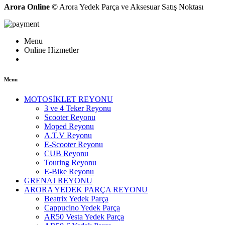
Arora Online ©
Arora Yedek Parça ve Aksesuar Satış Noktası
Menu
Online Hizmetler
Menu
MOTOSİKLET REYONU
3 ve 4 Teker Reyonu
Scooter Reyonu
Moped Reyonu
A.T.V Reyonu
E-Scooter Reyonu
CUB Reyonu
Touring Reyonu
E-Bike Reyonu
GRENAJ REYONU
ARORA YEDEK PARÇA REYONU
Beatrix Yedek Parça
Cappucino Yedek Parça
AR50 Vesta Yedek Parça