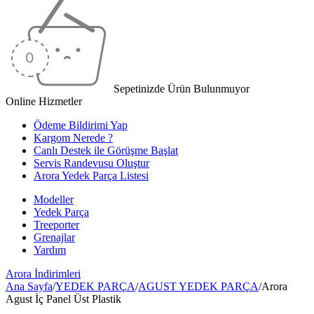
Sepetinizde Ürün Bulunmuyor
Online Hizmetler
Ödeme Bildirimi Yap
Kargom Nerede ?
Canlı Destek ile Görüşme Başlat
Servis Randevusu Oluştur
Arora Yedek Parça Listesi
Modeller
Yedek Parça
Treeporter
Grenajlar
Yardım
Arora
İndirimleri
Ana Sayfa
/
YEDEK PARÇA
/
AGUST YEDEK PARÇA
/
Arora
Agust İç Panel Üst Plastik