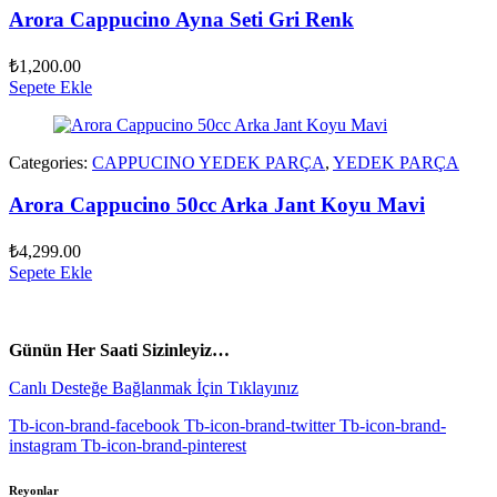
Arora Cappucino Ayna Seti Gri Renk
₺
1,200.00
Sepete Ekle
Categories:
CAPPUCINO YEDEK PARÇA
,
YEDEK PARÇA
Arora Cappucino 50cc Arka Jant Koyu Mavi
₺
4,299.00
Sepete Ekle
vespa yedek parça
ARORA YEDEK PARÇA
Günün Her Saati Sizinleyiz…
Canlı Desteğe Bağlanmak İçin Tıklayınız
Tb-icon-brand-facebook
Tb-icon-brand-twitter
Tb-icon-brand-
instagram
Tb-icon-brand-pinterest
Reyonlar