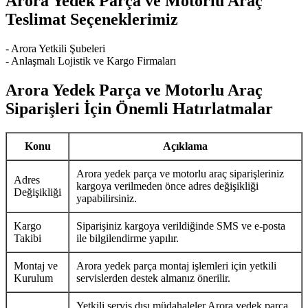
Arora Yedek Parça ve Motorlu Araç
Teslimat Seçeneklerimiz
- Arora Yetkili Şubeleri
- Anlaşmalı Lojistik ve Kargo Firmaları
Arora Yedek Parça ve Motorlu Araç
Siparişleri İçin Önemli Hatırlatmalar
Konu
Açıklama
Arora yedek parça ve motorlu araç siparişleriniz
Adres
kargoya verilmeden önce adres değişikliği
Değişikliği
yapabilirsiniz.
Kargo
Siparişiniz kargoya verildiğinde SMS ve e-posta
Takibi
ile bilgilendirme yapılır.
Montaj ve
Arora yedek parça montaj işlemleri için yetkili
Kurulum
servislerden destek almanız önerilir.
Yetkili servis dışı müdahaleler Arora yedek parça