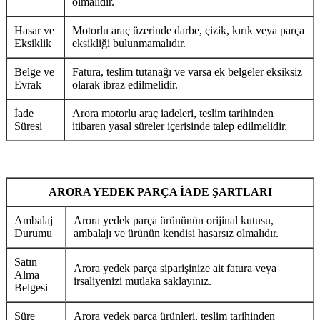
olmalıdır.
Hasar ve
Motorlu araç üzerinde darbe, çizik, kırık veya parça
Eksiklik
eksikliği bulunmamalıdır.
Belge ve
Fatura, teslim tutanağı ve varsa ek belgeler eksiksiz
Evrak
olarak ibraz edilmelidir.
İade
Arora motorlu araç iadeleri, teslim tarihinden
Süresi
itibaren yasal süreler içerisinde talep edilmelidir.
ARORA YEDEK PARÇA İADE ŞARTLARI
Ambalaj
Arora yedek parça ürününün orijinal kutusu,
Durumu
ambalajı ve ürünün kendisi hasarsız olmalıdır.
Satın
Arora yedek parça siparişinize ait fatura veya
Alma
irsaliyenizi mutlaka saklayınız.
Belgesi
Süre
Arora yedek parça ürünleri, teslim tarihinden