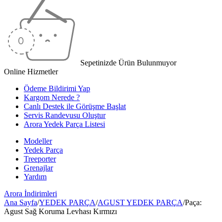
Sepetinizde Ürün Bulunmuyor
Online Hizmetler
Ödeme Bildirimi Yap
Kargom Nerede ?
Canlı Destek ile Görüşme Başlat
Servis Randevusu Oluştur
Arora Yedek Parça Listesi
Modeller
Yedek Parça
Treeporter
Grenajlar
Yardım
Arora
İndirimleri
Ana Sayfa
/
YEDEK PARÇA
/
AGUST YEDEK PARÇA
/
Paça:
Agust Sağ Koruma Levhası Kırmızı