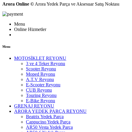
Arora Online ©
Arora Yedek Parça ve Aksesuar Satış Noktası
Menu
Online Hizmetler
Menu
MOTOSİKLET REYONU
3 ve 4 Teker Reyonu
Scooter Reyonu
Moped Reyonu
A.T.V Reyonu
E-Scooter Reyonu
CUB Reyonu
Touring Reyonu
E-Bike Reyonu
GRENAJ REYONU
ARORA YEDEK PARÇA REYONU
Beatrix Yedek Parça
Cappucino Yedek Parça
AR50 Vesta Yedek Parça