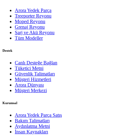
Arora Yedek Parça
Treeporter Reyonu
Moped Reyonu
Grenaj Reyonu
Şarj ve Akü Reyonu
Tüm Modeller
Destek
Canlı Desteğe Bağlan
Tüketici Metni
Güvenlik Talimatları
Müşteri Hizmetleri
Arora Dünyası
Müşteri Merkezi
Kurumsal
Arora Yedek Parça Satış
Bakım Talimatları
Aydınlatma Metni
İnsan Kaynakları