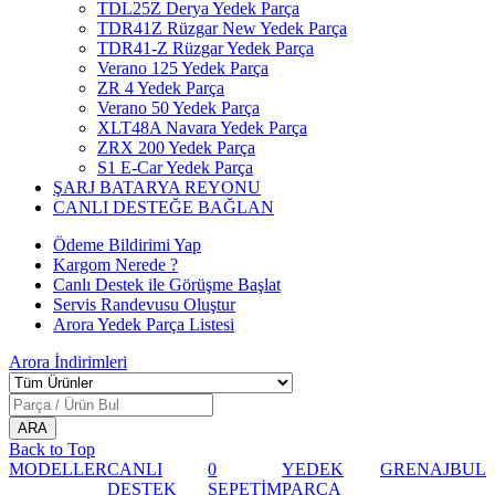
TDL25Z Derya Yedek Parça
TDR41Z Rüzgar New Yedek Parça
TDR41-Z Rüzgar Yedek Parça
Verano 125 Yedek Parça
ZR 4 Yedek Parça
Verano 50 Yedek Parça
XLT48A Navara Yedek Parça
ZRX 200 Yedek Parça
S1 E-Car Yedek Parça
ŞARJ BATARYA REYONU
CANLI DESTEĞE BAĞLAN
Ödeme Bildirimi Yap
Kargom Nerede ?
Canlı Destek ile Görüşme Başlat
Servis Randevusu Oluştur
Arora Yedek Parça Listesi
Arora
İndirimleri
Back to Top
MODELLER
CANLI
0
YEDEK
GRENAJ
BUL
DESTEK
SEPETİM
PARÇA