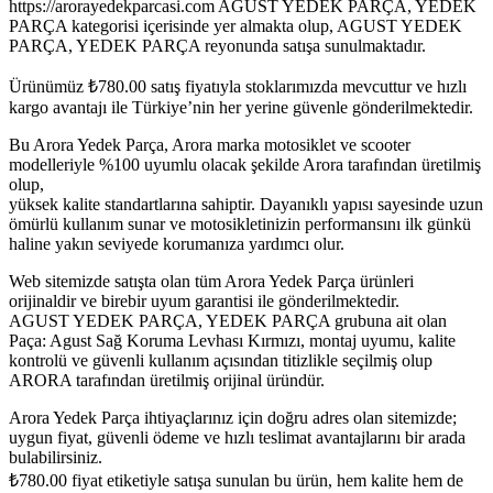
https://arorayedekparcasi.com AGUST YEDEK PARÇA, YEDEK
PARÇA kategorisi içerisinde yer almakta olup, AGUST YEDEK
PARÇA, YEDEK PARÇA reyonunda satışa sunulmaktadır.
Ürünümüz
₺
780.00
satış fiyatıyla stoklarımızda mevcuttur ve hızlı
kargo avantajı ile Türkiye’nin her yerine güvenle gönderilmektedir.
Bu Arora Yedek Parça, Arora marka motosiklet ve scooter
modelleriyle %100 uyumlu olacak şekilde Arora tarafından üretilmiş
olup,
yüksek kalite standartlarına sahiptir. Dayanıklı yapısı sayesinde uzun
ömürlü kullanım sunar ve motosikletinizin performansını ilk günkü
haline yakın seviyede korumanıza yardımcı olur.
Web sitemizde satışta olan tüm Arora Yedek Parça ürünleri
orijinaldir ve birebir uyum garantisi ile gönderilmektedir.
AGUST YEDEK PARÇA, YEDEK PARÇA grubuna ait olan
Paça: Agust Sağ Koruma Levhası Kırmızı, montaj uyumu, kalite
kontrolü ve güvenli kullanım açısından titizlikle seçilmiş olup
ARORA tarafından üretilmiş orijinal üründür.
Arora Yedek Parça ihtiyaçlarınız için doğru adres olan sitemizde;
uygun fiyat, güvenli ödeme ve hızlı teslimat avantajlarını bir arada
bulabilirsiniz.
₺
780.00
fiyat etiketiyle satışa sunulan bu ürün, hem kalite hem de