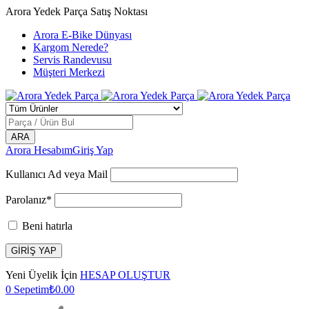
Arora Yedek Parça Satış Noktası
Arora E-Bike Dünyası
Kargom Nerede?
Servis Randevusu
Müşteri Merkezi
Arora Hesabım
Giriş Yap
Kullanıcı Ad veya Mail
Parolanız*
Beni hatırla
Yeni Üyelik İçin
HESAP OLUŞTUR
0
Sepetim
₺
0.00