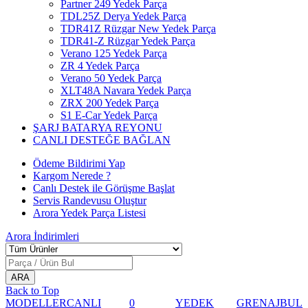
Partner 249 Yedek Parça
TDL25Z Derya Yedek Parça
TDR41Z Rüzgar New Yedek Parça
TDR41-Z Rüzgar Yedek Parça
Verano 125 Yedek Parça
ZR 4 Yedek Parça
Verano 50 Yedek Parça
XLT48A Navara Yedek Parça
ZRX 200 Yedek Parça
S1 E-Car Yedek Parça
ŞARJ BATARYA REYONU
CANLI DESTEĞE BAĞLAN
Ödeme Bildirimi Yap
Kargom Nerede ?
Canlı Destek ile Görüşme Başlat
Servis Randevusu Oluştur
Arora Yedek Parça Listesi
Arora
İndirimleri
Back to Top
MODELLER
CANLI
0
YEDEK
GRENAJ
BUL