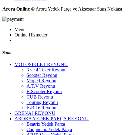
Arora Online ©
Arora Yedek Parça ve Aksesuar Satış Noktası
Menu
Online Hizmetler
Menu
MOTOSİKLET REYONU
3 ve 4 Teker Reyonu
Scooter Reyonu
Moped Reyonu
A.T.V Reyonu
E-Scooter Reyonu
CUB Reyonu
Touring Reyonu
E-Bike Reyonu
GRENAJ REYONU
ARORA YEDEK PARÇA REYONU
Beatrix Yedek Parça
Cappucino Yedek Parça
AR50 Vesta Yedek Parça