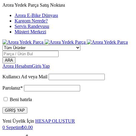
Arora Yedek Parça Satış Noktası
Arora E-Bike Dünyası
Kargom Nerede?
Servis Randevusu
Müşteri Merkezi
Arora Hesabım
Giriş Yap
Kullanıcı Ad veya Mail
Parolanız*
Beni hatırla
Yeni Üyelik İçin
HESAP OLUŞTUR
0
Sepetim
₺
0.00