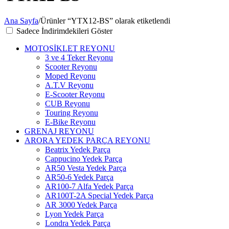
Ana Sayfa
/
Ürünler “YTX12-BS” olarak etiketlendi
Sadece İndirimdekileri Göster
MOTOSİKLET REYONU
3 ve 4 Teker Reyonu
Scooter Reyonu
Moped Reyonu
A.T.V Reyonu
E-Scooter Reyonu
CUB Reyonu
Touring Reyonu
E-Bike Reyonu
GRENAJ REYONU
ARORA YEDEK PARÇA REYONU
Beatrix Yedek Parça
Cappucino Yedek Parça
AR50 Vesta Yedek Parça
AR50-6 Yedek Parça
AR100-7 Alfa Yedek Parça
AR100T-2A Special Yedek Parça
AR 3000 Yedek Parça
Lyon Yedek Parça
Londra Yedek Parça