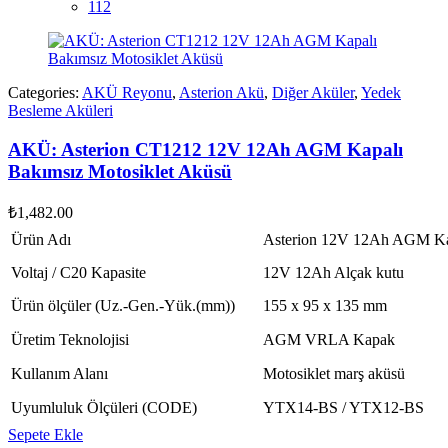
112
Categories:
AKÜ Reyonu
,
Asterion Akü
,
Diğer Aküler
,
Yedek
Besleme Aküleri
AKÜ: Asterion CT1212 12V 12Ah AGM Kapalı
Bakımsız Motosiklet Aküsü
₺
1,482.00
Ürün Adı
Asterion 12V 12Ah AGM Kap
Voltaj / C20 Kapasite
12V 12Ah Alçak kutu
Ürün ölçüler (Uz.-Gen.-Yük.(mm))
155 x 95 x 135 mm
Üretim Teknolojisi
AGM VRLA Kapak
Kullanım Alanı
Motosiklet marş aküsü
Uyumluluk Ölçüleri (CODE)
YTX14-BS / YTX12-BS
Sepete Ekle