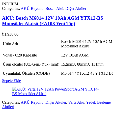
İNDİRİM
Categories:
AKÜ Reyonu
,
Bosch Akü
,
Diğer Aküler
AKÜ: Bosch M6014 12V 10Ah AGM YTX12-BS
Motosiklet Aküsü (FA108 Yeni Tip)
₺
1,938.00
Bosch M6014 12V 10Ah AGM
Ürün Adı
Motosiklet Aküsü
Voltaj / C20 Kapasite
12V 10Ah AGM
Ürün ölçüler (Uz.-Gen.-Yük.(mm))
152mmX 88mmX 131mm
Uyumluluk Ölçüleri (CODE)
M6 014 / YTX12-4 / YTX12-B
Sepete Ekle
Categories:
AKÜ Reyonu
,
Diğer Aküler
,
Varta Akü
,
Yedek Besleme
Aküleri