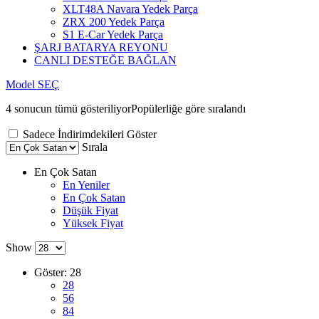
XLT48A Navara Yedek Parça
ZRX 200 Yedek Parça
S1 E-Car Yedek Parça
ŞARJ BATARYA REYONU
CANLI DESTEĞE BAĞLAN
Model SEÇ
4 sonucun tümü gösteriliyor
Popülerliğe göre sıralandı
Sadece İndirimdekileri Göster
Sırala
En Çok Satan
En Yeniler
En Çok Satan
Düşük Fiyat
Yüksek Fiyat
Show
Göster:
28
28
56
84