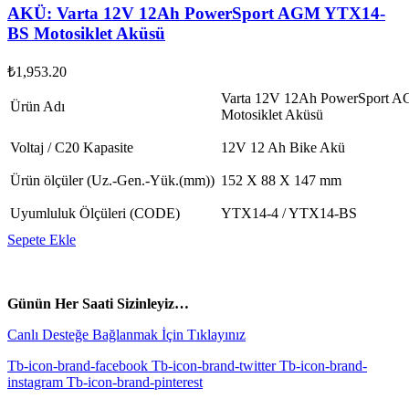
AKÜ: Varta 12V 12Ah PowerSport AGM YTX14-
BS Motosiklet Aküsü
₺
1,953.20
Varta 12V 12Ah PowerSport
Ürün Adı
Motosiklet Aküsü
Voltaj / C20 Kapasite
12V 12 Ah Bike Akü
Ürün ölçüler (Uz.-Gen.-Yük.(mm))
152 X 88 X 147 mm
Uyumluluk Ölçüleri (CODE)
YTX14-4 / YTX14-BS
Sepete Ekle
vespa yedek parça
ARORA YEDEK PARÇA
Günün Her Saati Sizinleyiz…
Canlı Desteğe Bağlanmak İçin Tıklayınız
Tb-icon-brand-facebook
Tb-icon-brand-twitter
Tb-icon-brand-
instagram
Tb-icon-brand-pinterest