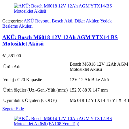
Categories:
AKÜ Reyonu
,
Bosch Akü
,
Diğer Aküler
,
Yedek
Besleme Aküleri
AKÜ: Bosch M6018 12V 12Ah AGM YTX14-BS
Motosiklet Aküsü
₺
1,881.00
Bosch M6018 12V 12Ah AGM
Ürün Adı
Motosiklet Aküsü
Voltaj / C20 Kapasite
12V 12 Ah Bike Akü
Ürün ölçüler (Uz.-Gen.-Yük.(mm))
152 X 88 X 147 mm
Uyumluluk Ölçüleri (CODE)
M6 018 12 YTX14-4 / YTX14
Sepete Ekle