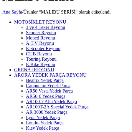
Ana Sayfa
/
Ürünler “MALIBU SERİSİ” olarak etiketlendi
MOTOSİKLET REYONU
3 ve 4 Teker Reyonu
Scooter Reyonu
Moped Reyonu
A.T.V Reyonu
E-Scooter Reyonu
CUB Reyonu
Touring Reyonu
E-Bike Reyonu
GRENAJ REYONU
ARORA YEDEK PARÇA REYONU
Beatrix Yedek Parça
Cappucino Yedek Parça
AR50 Vesta Yedek Parça
AR50-6 Yedek Parça
AR100-7 Alfa Yedek Parça
AR100T-2A Special Yedek Parça
AR 3000 Yedek Parça
Lyon Yedek Parça
Londra Yedek Parça
Kiev Yedek Parça