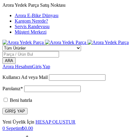
Arora Yedek Parça Satış Noktası
Arora E-Bike Dünyası
Kargom Nerede?
Servis Randevusu
Müşteri Merkezi
Arora Hesabım
Giriş Yap
Kullanıcı Ad veya Mail
Parolanız*
Beni hatırla
Yeni Üyelik İçin
HESAP OLUŞTUR
0
Sepetim
₺
0.00