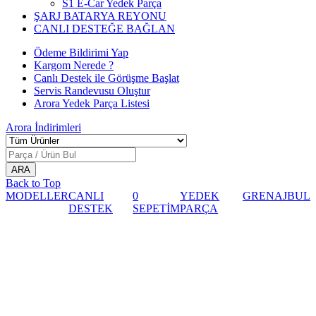
S1 E-Car Yedek Parça
ŞARJ BATARYA REYONU
CANLI DESTEĞE BAĞLAN
Ödeme Bildirimi Yap
Kargom Nerede ?
Canlı Destek ile Görüşme Başlat
Servis Randevusu Oluştur
Arora Yedek Parça Listesi
Arora
İndirimleri
Back to Top
MODELLER
CANLI
0
YEDEK
GRENAJ
BUL
DESTEK
SEPETİM
PARÇA