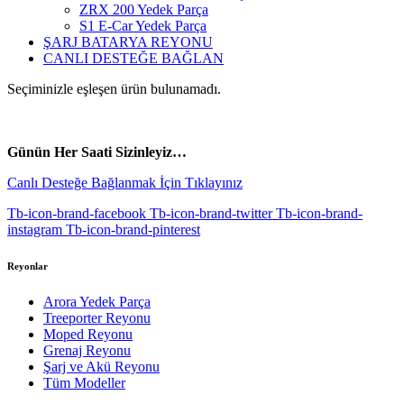
ZRX 200 Yedek Parça
S1 E-Car Yedek Parça
ŞARJ BATARYA REYONU
CANLI DESTEĞE BAĞLAN
Seçiminizle eşleşen ürün bulunamadı.
vespa yedek parça
ARORA YEDEK PARÇA
Günün Her Saati Sizinleyiz…
Canlı Desteğe Bağlanmak İçin Tıklayınız
Tb-icon-brand-facebook
Tb-icon-brand-twitter
Tb-icon-brand-
instagram
Tb-icon-brand-pinterest
Reyonlar
Arora Yedek Parça
Treeporter Reyonu
Moped Reyonu
Grenaj Reyonu
Şarj ve Akü Reyonu
Tüm Modeller