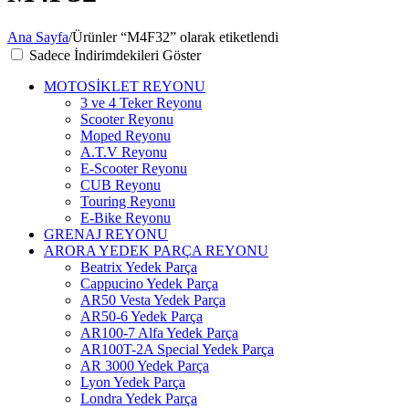
Ana Sayfa
/
Ürünler “M4F32” olarak etiketlendi
Sadece İndirimdekileri Göster
MOTOSİKLET REYONU
3 ve 4 Teker Reyonu
Scooter Reyonu
Moped Reyonu
A.T.V Reyonu
E-Scooter Reyonu
CUB Reyonu
Touring Reyonu
E-Bike Reyonu
GRENAJ REYONU
ARORA YEDEK PARÇA REYONU
Beatrix Yedek Parça
Cappucino Yedek Parça
AR50 Vesta Yedek Parça
AR50-6 Yedek Parça
AR100-7 Alfa Yedek Parça
AR100T-2A Special Yedek Parça
AR 3000 Yedek Parça
Lyon Yedek Parça
Londra Yedek Parça