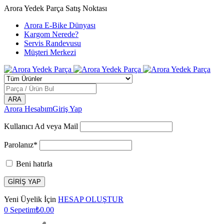
Arora Yedek Parça Satış Noktası
Arora E-Bike Dünyası
Kargom Nerede?
Servis Randevusu
Müşteri Merkezi
Arora Hesabım
Giriş Yap
Kullanıcı Ad veya Mail
Parolanız*
Beni hatırla
Yeni Üyelik İçin
HESAP OLUŞTUR
0
Sepetim
₺
0.00