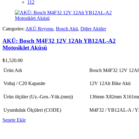
112
Categories:
AKÜ Reyonu
,
Bosch Akü
,
Diğer Aküler
AKÜ: Bosch M4F32 12V 12Ah YB12AL-A2
Motosiklet Aküsü
₺
1,520.00
Ürün Adı
Bosch M4F32 12V 12Ah
Voltaj / C20 Kapasite
12V 12Ah Bike Akü
Ürün ölçüler (Uz.-Gen.-Yük.(mm))
136mm X82mm X161m
Uyumluluk Ölçüleri (CODE)
M4F32 / YB12AL-A / 
Sepete Ekle
vespa yedek parça
ARORA YEDEK PARÇA