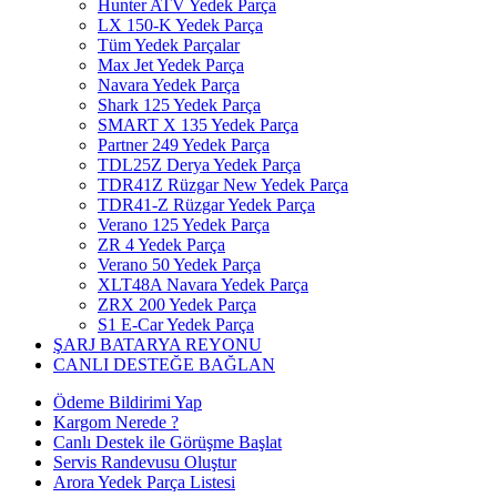
Hunter ATV Yedek Parça
LX 150-K Yedek Parça
Tüm Yedek Parçalar
Max Jet Yedek Parça
Navara Yedek Parça
Shark 125 Yedek Parça
SMART X 135 Yedek Parça
Partner 249 Yedek Parça
TDL25Z Derya Yedek Parça
TDR41Z Rüzgar New Yedek Parça
TDR41-Z Rüzgar Yedek Parça
Verano 125 Yedek Parça
ZR 4 Yedek Parça
Verano 50 Yedek Parça
XLT48A Navara Yedek Parça
ZRX 200 Yedek Parça
S1 E-Car Yedek Parça
ŞARJ BATARYA REYONU
CANLI DESTEĞE BAĞLAN
Ödeme Bildirimi Yap
Kargom Nerede ?
Canlı Destek ile Görüşme Başlat
Servis Randevusu Oluştur
Arora Yedek Parça Listesi