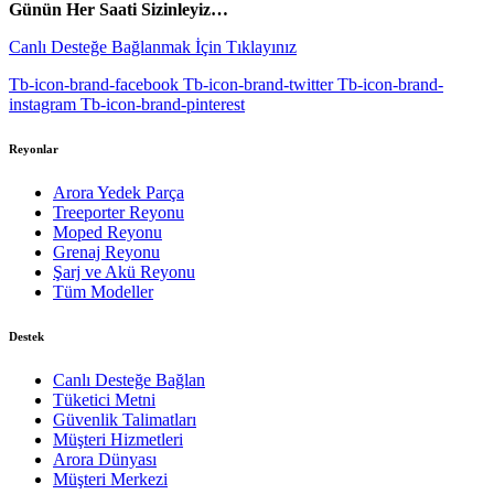
Günün Her Saati Sizinleyiz…
Canlı Desteğe Bağlanmak İçin Tıklayınız
Tb-icon-brand-facebook
Tb-icon-brand-twitter
Tb-icon-brand-
instagram
Tb-icon-brand-pinterest
Reyonlar
Arora Yedek Parça
Treeporter Reyonu
Moped Reyonu
Grenaj Reyonu
Şarj ve Akü Reyonu
Tüm Modeller
Destek
Canlı Desteğe Bağlan
Tüketici Metni
Güvenlik Talimatları
Müşteri Hizmetleri
Arora Dünyası
Müşteri Merkezi