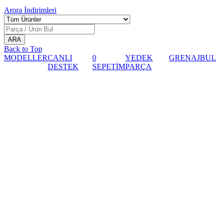
Arora
İndirimleri
Back to Top
MODELLER
CANLI
0
YEDEK
GRENAJ
BUL
DESTEK
SEPETİM
PARÇA