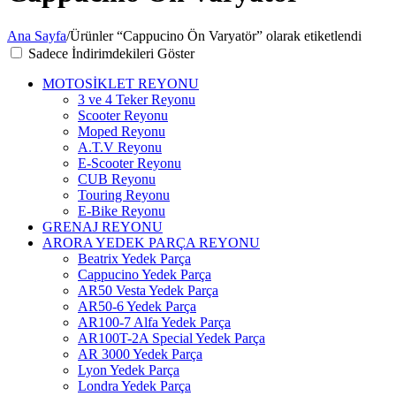
Ana Sayfa
/
Ürünler “Cappucino Ön Varyatör” olarak etiketlendi
Sadece İndirimdekileri Göster
MOTOSİKLET REYONU
3 ve 4 Teker Reyonu
Scooter Reyonu
Moped Reyonu
A.T.V Reyonu
E-Scooter Reyonu
CUB Reyonu
Touring Reyonu
E-Bike Reyonu
GRENAJ REYONU
ARORA YEDEK PARÇA REYONU
Beatrix Yedek Parça
Cappucino Yedek Parça
AR50 Vesta Yedek Parça
AR50-6 Yedek Parça
AR100-7 Alfa Yedek Parça
AR100T-2A Special Yedek Parça
AR 3000 Yedek Parça
Lyon Yedek Parça
Londra Yedek Parça