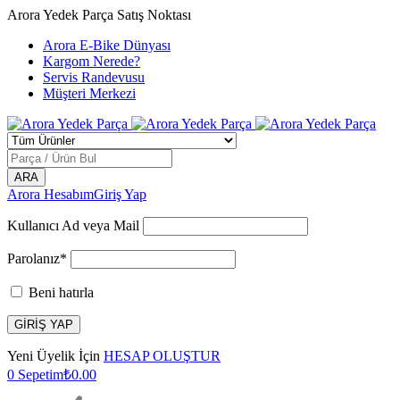
Arora Yedek Parça Satış Noktası
Arora E-Bike Dünyası
Kargom Nerede?
Servis Randevusu
Müşteri Merkezi
Arora Hesabım
Giriş Yap
Kullanıcı Ad veya Mail
Parolanız*
Beni hatırla
Yeni Üyelik İçin
HESAP OLUŞTUR
0
Sepetim
₺
0.00