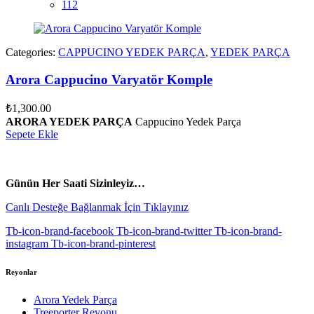
112
Categories:
CAPPUCINO YEDEK PARÇA
,
YEDEK PARÇA
Arora Cappucino Varyatör Komple
₺
1,300.00
ARORA YEDEK PARÇA
Cappucino Yedek Parça
Sepete Ekle
vespa yedek parça
ARORA YEDEK PARÇA
Günün Her Saati Sizinleyiz…
Canlı Desteğe Bağlanmak İçin Tıklayınız
Tb-icon-brand-facebook
Tb-icon-brand-twitter
Tb-icon-brand-
instagram
Tb-icon-brand-pinterest
Reyonlar
Arora Yedek Parça
Treeporter Reyonu