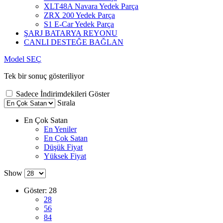
XLT48A Navara Yedek Parça
ZRX 200 Yedek Parça
S1 E-Car Yedek Parça
ŞARJ BATARYA REYONU
CANLI DESTEĞE BAĞLAN
Model SEÇ
Tek bir sonuç gösteriliyor
Sadece İndirimdekileri Göster
Sırala
En Çok Satan
En Yeniler
En Çok Satan
Düşük Fiyat
Yüksek Fiyat
Show
Göster:
28
28
56
84