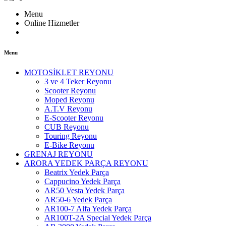
Menu
Online Hizmetler
Menu
MOTOSİKLET REYONU
3 ve 4 Teker Reyonu
Scooter Reyonu
Moped Reyonu
A.T.V Reyonu
E-Scooter Reyonu
CUB Reyonu
Touring Reyonu
E-Bike Reyonu
GRENAJ REYONU
ARORA YEDEK PARÇA REYONU
Beatrix Yedek Parça
Cappucino Yedek Parça
AR50 Vesta Yedek Parça
AR50-6 Yedek Parça
AR100-7 Alfa Yedek Parça
AR100T-2A Special Yedek Parça