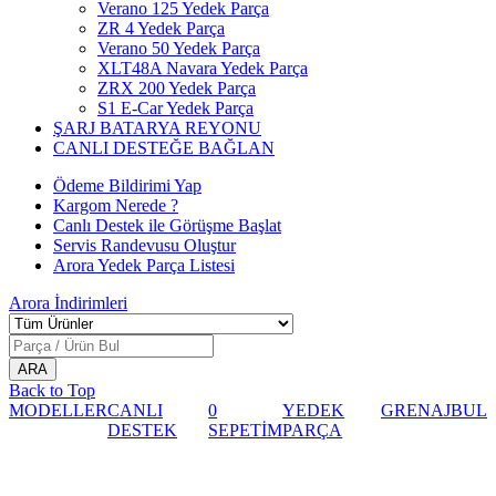
Verano 125 Yedek Parça
ZR 4 Yedek Parça
Verano 50 Yedek Parça
XLT48A Navara Yedek Parça
ZRX 200 Yedek Parça
S1 E-Car Yedek Parça
ŞARJ BATARYA REYONU
CANLI DESTEĞE BAĞLAN
Ödeme Bildirimi Yap
Kargom Nerede ?
Canlı Destek ile Görüşme Başlat
Servis Randevusu Oluştur
Arora Yedek Parça Listesi
Arora
İndirimleri
Back to Top
MODELLER
CANLI
0
YEDEK
GRENAJ
BUL
DESTEK
SEPETİM
PARÇA