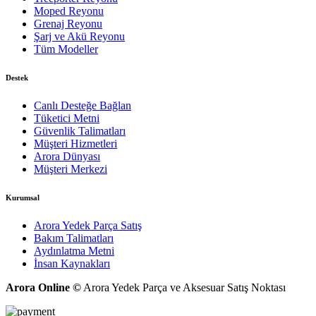
Moped Reyonu
Grenaj Reyonu
Şarj ve Akü Reyonu
Tüm Modeller
Destek
Canlı Desteğe Bağlan
Tüketici Metni
Güvenlik Talimatları
Müşteri Hizmetleri
Arora Dünyası
Müşteri Merkezi
Kurumsal
Arora Yedek Parça Satış
Bakım Talimatları
Aydınlatma Metni
İnsan Kaynakları
Arora Online ©
Arora Yedek Parça ve Aksesuar Satış Noktası