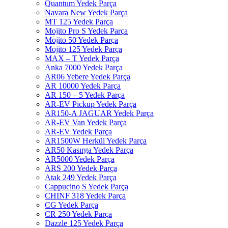
Quantum Yedek Parça
Navara New Yedek Parça
MT 125 Yedek Parça
Mojito Pro S Yedek Parça
Mojito 50 Yedek Parça
Mojito 125 Yedek Parça
MAX – T Yedek Parça
Anka 7000 Yedek Parça
AR06 Yebere Yedek Parça
AR 10000 Yedek Parça
AR 150 – 5 Yedek Parça
AR-EV Pickup Yedek Parça
AR150-A JAGUAR Yedek Parça
AR-EV Van Yedek Parça
AR-EV Yedek Parça
AR1500W Herkül Yedek Parça
AR50 Kasırga Yedek Parça
AR5000 Yedek Parça
ARS 200 Yedek Parça
Atak 249 Yedek Parça
Cappucino S Yedek Parça
CHINF 318 Yedek Parça
CG Yedek Parça
CR 250 Yedek Parça
Dazzle 125 Yedek Parça