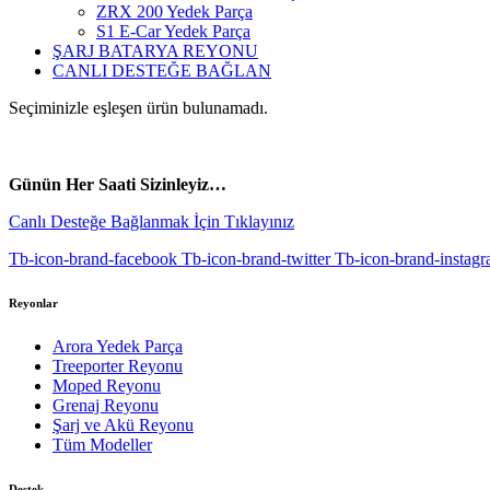
ZRX 200 Yedek Parça
S1 E-Car Yedek Parça
ŞARJ BATARYA REYONU
CANLI DESTEĞE BAĞLAN
Seçiminizle eşleşen ürün bulunamadı.
vespa yedek parça
ARORA YEDEK PARÇA
Günün Her Saati Sizinleyiz…
Canlı Desteğe Bağlanmak İçin Tıklayınız
Tb-icon-brand-facebook
Tb-icon-brand-twitter
Tb-icon-brand-instag
Reyonlar
Arora Yedek Parça
Treeporter Reyonu
Moped Reyonu
Grenaj Reyonu
Şarj ve Akü Reyonu
Tüm Modeller
Destek