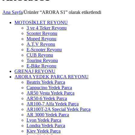
Ana Sayfa
/
Ürünler “ARORA S1” olarak etiketlendi
MOTOSİKLET REYONU
3 ve 4 Teker Reyonu
Scooter Reyonu
Moped Reyonu
A.T.V Reyonu
E-Scooter Reyonu
CUB Reyonu
Touring Reyonu
E-Bike Reyonu
GRENAJ REYONU
ARORA YEDEK PARÇA REYONU
Beatrix Yedek Parça
Cappucino Yedek Parça
AR50 Vesta Yedek Parça
AR50-6 Yedek Parça
AR100-7 Alfa Yedek Parça
AR100T-2A Special Yedek Parça
AR 3000 Yedek Parça
Lyon Yedek Parça
Londra Yedek Parça
Kiev Yedek Parça