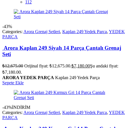
112
-43%
Categories:
Arora Grenaj Setleri
,
Kaplan 249 Yedek Parça
,
YEDEK
PARÇA
Arora Kaplan 249 Siyah 14 Parça Çantalı Grenaj
Seti
₺
12,675.00
Orijinal fiyat: ₺12,675.00.
₺
7,180.00
Şu andaki fiyat:
₺7,180.00.
ARORA YEDEK PARÇA
Kaplan 249 Yedek Parça
Sepete Ekle
-43%
İNDİRİM
Categories:
Arora Grenaj Setleri
,
Kaplan 249 Yedek Parça
,
YEDEK
PARÇA