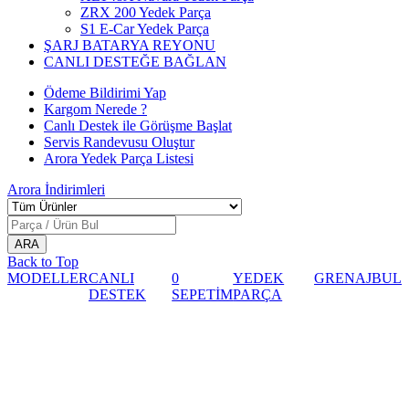
ZRX 200 Yedek Parça
S1 E-Car Yedek Parça
ŞARJ BATARYA REYONU
CANLI DESTEĞE BAĞLAN
Ödeme Bildirimi Yap
Kargom Nerede ?
Canlı Destek ile Görüşme Başlat
Servis Randevusu Oluştur
Arora Yedek Parça Listesi
Arora
İndirimleri
Back to Top
MODELLER
CANLI
0
YEDEK
GRENAJ
BUL
DESTEK
SEPETİM
PARÇA