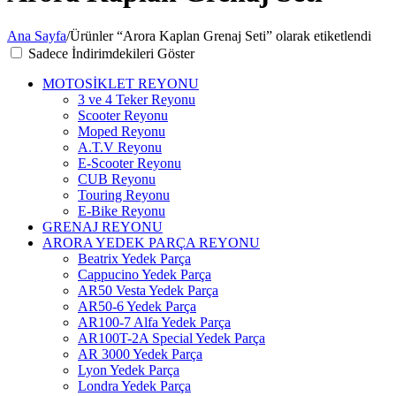
Ana Sayfa
/
Ürünler “Arora Kaplan Grenaj Seti” olarak etiketlendi
Sadece İndirimdekileri Göster
MOTOSİKLET REYONU
3 ve 4 Teker Reyonu
Scooter Reyonu
Moped Reyonu
A.T.V Reyonu
E-Scooter Reyonu
CUB Reyonu
Touring Reyonu
E-Bike Reyonu
GRENAJ REYONU
ARORA YEDEK PARÇA REYONU
Beatrix Yedek Parça
Cappucino Yedek Parça
AR50 Vesta Yedek Parça
AR50-6 Yedek Parça
AR100-7 Alfa Yedek Parça
AR100T-2A Special Yedek Parça
AR 3000 Yedek Parça
Lyon Yedek Parça
Londra Yedek Parça