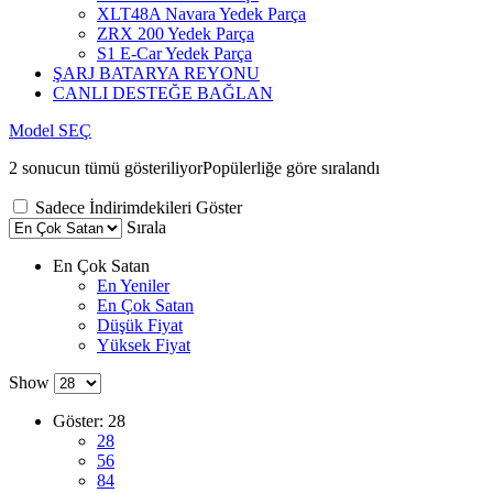
XLT48A Navara Yedek Parça
ZRX 200 Yedek Parça
S1 E-Car Yedek Parça
ŞARJ BATARYA REYONU
CANLI DESTEĞE BAĞLAN
Model SEÇ
2 sonucun tümü gösteriliyor
Popülerliğe göre sıralandı
Sadece İndirimdekileri Göster
Sırala
En Çok Satan
En Yeniler
En Çok Satan
Düşük Fiyat
Yüksek Fiyat
Show
Göster:
28
28
56
84