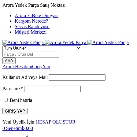
Arora Yedek Parça Satış Noktası
Arora E-Bike Dünyası
Kargom Nerede?
Servis Randevusu
Müşteri Merkezi
Arora Hesabım
Giriş Yap
Kullanıcı Ad veya Mail
Parolanız*
Beni hatırla
Yeni Üyelik İçin
HESAP OLUŞTUR
0
Sepetim
₺
0.00