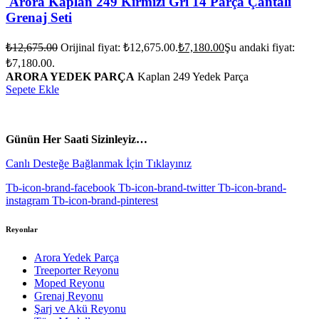
Arora Kaplan 249 Kırmızı Gri 14 Parça Çantalı
Grenaj Seti
₺
12,675.00
Orijinal fiyat: ₺12,675.00.
₺
7,180.00
Şu andaki fiyat:
₺7,180.00.
ARORA YEDEK PARÇA
Kaplan 249 Yedek Parça
Sepete Ekle
vespa yedek parça
ARORA YEDEK PARÇA
Günün Her Saati Sizinleyiz…
Canlı Desteğe Bağlanmak İçin Tıklayınız
Tb-icon-brand-facebook
Tb-icon-brand-twitter
Tb-icon-brand-
instagram
Tb-icon-brand-pinterest
Reyonlar
Arora Yedek Parça
Treeporter Reyonu
Moped Reyonu
Grenaj Reyonu
Şarj ve Akü Reyonu