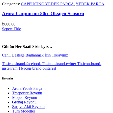
Categories:
CAPPUCINO YEDEK PARÇA
,
YEDEK PARÇA
Arora Cappucino 50cc Oksijen Sensörü
₺
600.00
Sepete Ekle
vespa yedek parça
ARORA YEDEK PARÇA
Günün Her Saati Sizinleyiz…
Canlı Desteğe Bağlanmak İçin Tıklayınız
Tb-icon-brand-facebook
Tb-icon-brand-twitter
Tb-icon-brand-
instagram
Tb-icon-brand-pinterest
Reyonlar
Arora Yedek Parça
Treeporter Reyonu
Moped Reyonu
Grenaj Reyonu
Şarj ve Akü Reyonu
Tüm Modeller