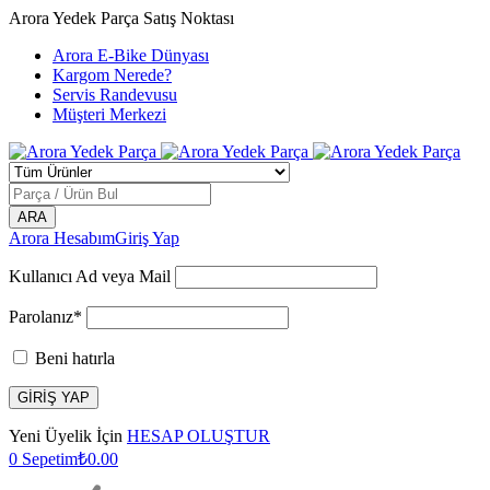
Arora Yedek Parça Satış Noktası
Arora E-Bike Dünyası
Kargom Nerede?
Servis Randevusu
Müşteri Merkezi
Arora Hesabım
Giriş Yap
Kullanıcı Ad veya Mail
Parolanız*
Beni hatırla
Yeni Üyelik İçin
HESAP OLUŞTUR
0
Sepetim
₺
0.00