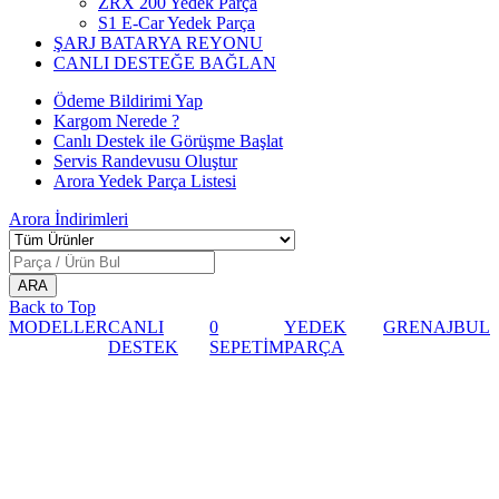
ZRX 200 Yedek Parça
S1 E-Car Yedek Parça
ŞARJ BATARYA REYONU
CANLI DESTEĞE BAĞLAN
Ödeme Bildirimi Yap
Kargom Nerede ?
Canlı Destek ile Görüşme Başlat
Servis Randevusu Oluştur
Arora Yedek Parça Listesi
Arora
İndirimleri
Back to Top
MODELLER
CANLI
0
YEDEK
GRENAJ
BUL
DESTEK
SEPETİM
PARÇA