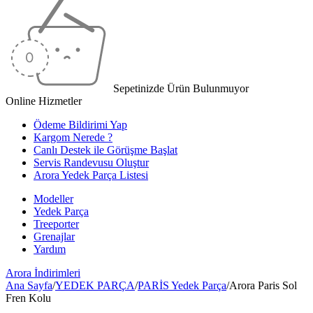
Sepetinizde Ürün Bulunmuyor
Online Hizmetler
Ödeme Bildirimi Yap
Kargom Nerede ?
Canlı Destek ile Görüşme Başlat
Servis Randevusu Oluştur
Arora Yedek Parça Listesi
Modeller
Yedek Parça
Treeporter
Grenajlar
Yardım
Arora
İndirimleri
Ana Sayfa
/
YEDEK PARÇA
/
PARİS Yedek Parça
/
Arora Paris Sol
Fren Kolu