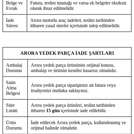
Belge ve
Fatura, teslim tutanağı ve varsa ek belgeler eksiksiz
Evrak
olarak ibraz edilmelidir.
İade
Arora motorlu araç iadeleri, teslim tarihinden
Süresi
itibaren yasal süreler içerisinde talep edilmelidir.
ARORA YEDEK PARÇA İADE ŞARTLARI
Ambalaj
Arora yedek parça ürününün orijinal kutusu,
Durumu
ambalajı ve ürünün kendisi hasarsız olmalıdır.
Satın
Arora yedek parça siparişinize ait fatura veya
Alma
irsaliyenizi mutlaka saklayınız.
Belgesi
Süre
Arora yedek parça ürünleri, teslim tarihinden
Limiti
itibaren
15 gün
içerisinde iade edilebilir.
Ürün
İade edilecek Arora yedek parça, kullanılmamış ve
Durumu
orijinal halinde olmalıdır.