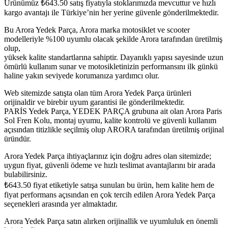
Ürünümüz
₺
643.50
satış fiyatıyla stoklarımızda mevcuttur ve hızlı
kargo avantajı ile Türkiye’nin her yerine güvenle gönderilmektedir.
Bu Arora Yedek Parça, Arora marka motosiklet ve scooter
modelleriyle %100 uyumlu olacak şekilde Arora tarafından üretilmiş
olup,
yüksek kalite standartlarına sahiptir. Dayanıklı yapısı sayesinde uzun
ömürlü kullanım sunar ve motosikletinizin performansını ilk günkü
haline yakın seviyede korumanıza yardımcı olur.
Web sitemizde satışta olan tüm Arora Yedek Parça ürünleri
orijinaldir ve birebir uyum garantisi ile gönderilmektedir.
PARİS Yedek Parça, YEDEK PARÇA grubuna ait olan Arora Paris
Sol Fren Kolu, montaj uyumu, kalite kontrolü ve güvenli kullanım
açısından titizlikle seçilmiş olup ARORA tarafından üretilmiş orijinal
üründür.
Arora Yedek Parça ihtiyaçlarınız için doğru adres olan sitemizde;
uygun fiyat, güvenli ödeme ve hızlı teslimat avantajlarını bir arada
bulabilirsiniz.
₺
643.50
fiyat etiketiyle satışa sunulan bu ürün, hem kalite hem de
fiyat performans açısından en çok tercih edilen Arora Yedek Parça
seçenekleri arasında yer almaktadır.
Arora Yedek Parça satın alırken orijinallik ve uyumluluk en önemli