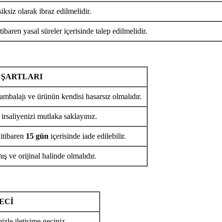
iksiz olarak ibraz edilmelidir.
tibaren yasal süreler içerisinde talep edilmelidir.
 ŞARTLARI
ambalajı ve ürünün kendisi hasarsız olmalıdır.
 irsaliyenizi mutlaka saklayınız.
 itibaren
15 gün
içerisinde iade edilebilir.
ş ve orijinal halinde olmalıdır.
ECİ
izle iletişime geçiniz.