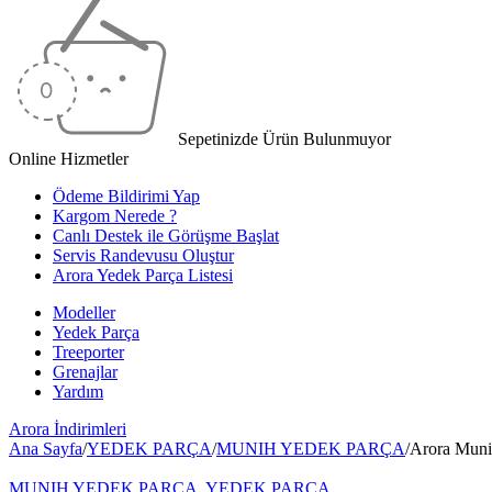
Sepetinizde Ürün Bulunmuyor
Online Hizmetler
Ödeme Bildirimi Yap
Kargom Nerede ?
Canlı Destek ile Görüşme Başlat
Servis Randevusu Oluştur
Arora Yedek Parça Listesi
Modeller
Yedek Parça
Treeporter
Grenajlar
Yardım
Arora
İndirimleri
Ana Sayfa
/
YEDEK PARÇA
/
MUNIH YEDEK PARÇA
/
Arora Muni
MUNIH YEDEK PARÇA
,
YEDEK PARÇA