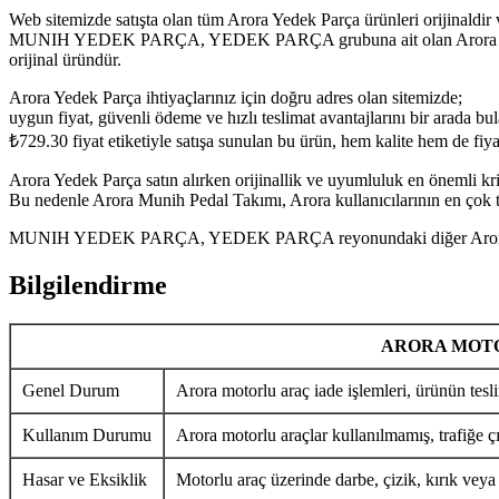
Web sitemizde satışta olan tüm Arora Yedek Parça ürünleri orijinaldir 
MUNIH YEDEK PARÇA, YEDEK PARÇA grubuna ait olan Arora Munih Ped
orijinal üründür.
Arora Yedek Parça ihtiyaçlarınız için doğru adres olan sitemizde;
uygun fiyat, güvenli ödeme ve hızlı teslimat avantajlarını bir arada bula
₺
729.30
fiyat etiketiyle satışa sunulan bu ürün, hem kalite hem de fi
Arora Yedek Parça satın alırken orijinallik ve uyumluluk en önemli krit
Bu nedenle Arora Munih Pedal Takımı, Arora kullanıcılarının en çok te
MUNIH YEDEK PARÇA, YEDEK PARÇA reyonundaki diğer Arora Yedek P
Bilgilendirme
ARORA MOTO
Genel Durum
Arora motorlu araç iade işlemleri, ürünün tesli
Kullanım Durumu
Arora motorlu araçlar kullanılmamış, trafiğe ç
Hasar ve Eksiklik
Motorlu araç üzerinde darbe, çizik, kırık veya