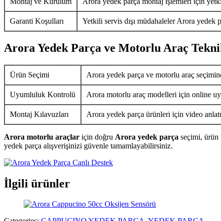
Montaj ve Kurulum
Arora yedek parça montaj işlemleri için yetkil
Garanti Koşulları
Yetkili servis dışı müdahaleler Arora yedek p
Arora Yedek Parça ve Motorlu Araç Tekni
Ürün Seçimi
Arora yedek parça ve motorlu araç seçimin
Uyumluluk Kontrolü
Arora motorlu araç modelleri için online uy
Montaj Kılavuzları
Arora yedek parça ürünleri için video anlat
Arora motorlu araçlar
için doğru
Arora yedek parça
seçimi, ürün 
yedek parça alışverişinizi güvenle tamamlayabilirsiniz.
İlgili ürünler
Categories:
CAPPUCINO YEDEK PARÇA
,
YEDEK PARÇA