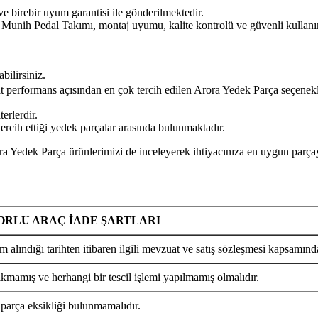
ve birebir uyum garantisi ile gönderilmektedir.
al Takımı, montaj uyumu, kalite kontrolü ve güvenli kullanım açı
bilirsiniz.
yat performans açısından en çok tercih edilen Arora Yedek Parça seçenekl
erlerdir.
rcih ettiği yedek parçalar arasında bulunmaktadır.
arça ürünlerimizi de inceleyerek ihtiyacınıza en uygun parçayı k
RLU ARAÇ İADE ŞARTLARI
m alındığı tarihten itibaren ilgili mevzuat ve satış sözleşmesi kapsamında
ıkmamış ve herhangi bir tescil işlemi yapılmamış olmalıdır.
 parça eksikliği bulunmamalıdır.