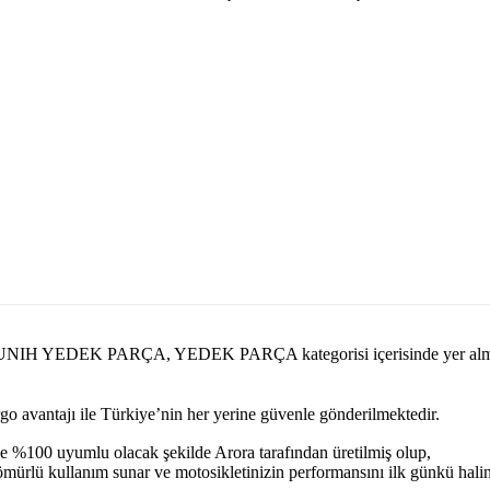
si.com MUNIH YEDEK PARÇA, YEDEK PARÇA kategorisi içerisinde 
argo avantajı ile Türkiye’nin her yerine güvenle gönderilmektedir.
e %100 uyumlu olacak şekilde Arora tarafından üretilmiş olup,
n ömürlü kullanım sunar ve motosikletinizin performansını ilk günkü hal