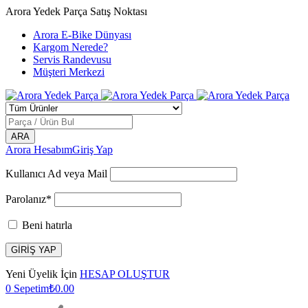
Arora Yedek Parça Satış Noktası
Arora E-Bike Dünyası
Kargom Nerede?
Servis Randevusu
Müşteri Merkezi
Arora Hesabım
Giriş Yap
Kullanıcı Ad veya Mail
Parolanız*
Beni hatırla
Yeni Üyelik İçin
HESAP OLUŞTUR
0
Sepetim
₺
0.00