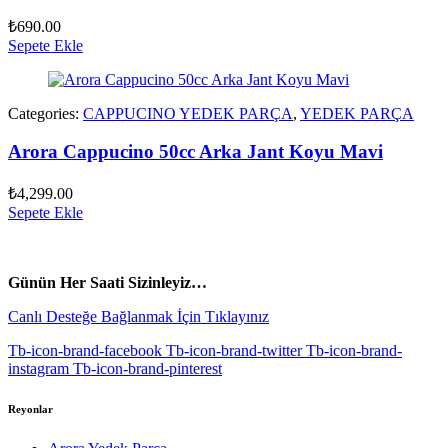
₺
690.00
Sepete Ekle
Categories:
CAPPUCINO YEDEK PARÇA
,
YEDEK PARÇA
Arora Cappucino 50cc Arka Jant Koyu Mavi
₺
4,299.00
Sepete Ekle
vespa yedek parça
ARORA YEDEK PARÇA
Günün Her Saati Sizinleyiz…
Canlı Desteğe Bağlanmak İçin Tıklayınız
Tb-icon-brand-facebook
Tb-icon-brand-twitter
Tb-icon-brand-
instagram
Tb-icon-brand-pinterest
Reyonlar