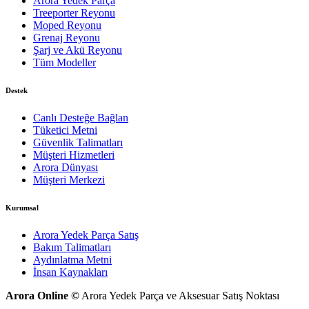
Arora Yedek Parça
Treeporter Reyonu
Moped Reyonu
Grenaj Reyonu
Şarj ve Akü Reyonu
Tüm Modeller
Destek
Canlı Desteğe Bağlan
Tüketici Metni
Güvenlik Talimatları
Müşteri Hizmetleri
Arora Dünyası
Müşteri Merkezi
Kurumsal
Arora Yedek Parça Satış
Bakım Talimatları
Aydınlatma Metni
İnsan Kaynakları
Arora Online ©
Arora Yedek Parça ve Aksesuar Satış Noktası