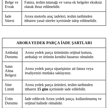
Belge ve
Fatura, teslim tutanağı ve varsa ek belgeler eksiksiz
Evrak
olarak ibraz edilmelidir.
İade
Arora motorlu araç iadeleri, teslim tarihinden
Süresi
itibaren yasal süreler içerisinde talep edilmelidir.
ARORA YEDEK PARÇA İADE ŞARTLARI
Ambalaj
Arora yedek parça ürününün orijinal kutusu,
Durumu
ambalajı ve ürünün kendisi hasarsız olmalıdır.
Satın
Arora yedek parça siparişinize ait fatura veya
Alma
irsaliyenizi mutlaka saklayınız.
Belgesi
Süre
Arora yedek parça ürünleri, teslim tarihinden
Limiti
itibaren
15 gün
içerisinde iade edilebilir.
Ürün
İade edilecek Arora yedek parça, kullanılmamış ve
Durumu
orijinal halinde olmalıdır.