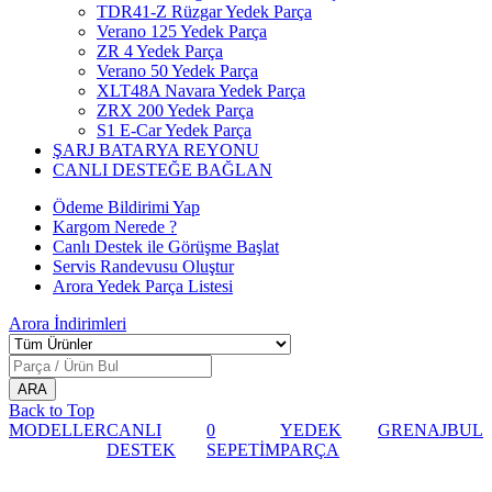
TDR41-Z Rüzgar Yedek Parça
Verano 125 Yedek Parça
ZR 4 Yedek Parça
Verano 50 Yedek Parça
XLT48A Navara Yedek Parça
ZRX 200 Yedek Parça
S1 E-Car Yedek Parça
ŞARJ BATARYA REYONU
CANLI DESTEĞE BAĞLAN
Ödeme Bildirimi Yap
Kargom Nerede ?
Canlı Destek ile Görüşme Başlat
Servis Randevusu Oluştur
Arora Yedek Parça Listesi
Arora
İndirimleri
Back to Top
MODELLER
CANLI
0
YEDEK
GRENAJ
BUL
DESTEK
SEPETİM
PARÇA