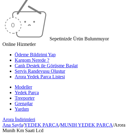
Sepetinizde Ürün Bulunmuyor
Online Hizmetler
Ödeme Bildirimi Yap
Kargom Nerede ?
Canlı Destek ile Görüşme Başlat
Servis Randevusu Oluştur
Arora Yedek Parça Listesi
Modeller
Yedek Parça
Treeporter
Grenajlar
Yardım
Arora
İndirimleri
Ana Sayfa
/
YEDEK PARÇA
/
MUNIH YEDEK PARÇA
/
Arora
Munih Km Saati Lcd