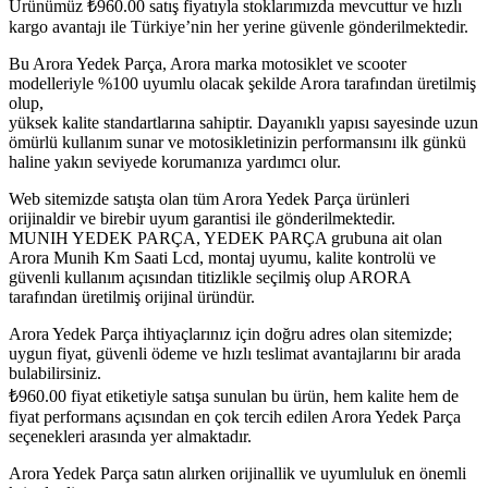
Ürünümüz
₺
960.00
satış fiyatıyla stoklarımızda mevcuttur ve hızlı
kargo avantajı ile Türkiye’nin her yerine güvenle gönderilmektedir.
Bu Arora Yedek Parça, Arora marka motosiklet ve scooter
modelleriyle %100 uyumlu olacak şekilde Arora tarafından üretilmiş
olup,
yüksek kalite standartlarına sahiptir. Dayanıklı yapısı sayesinde uzun
ömürlü kullanım sunar ve motosikletinizin performansını ilk günkü
haline yakın seviyede korumanıza yardımcı olur.
Web sitemizde satışta olan tüm Arora Yedek Parça ürünleri
orijinaldir ve birebir uyum garantisi ile gönderilmektedir.
MUNIH YEDEK PARÇA, YEDEK PARÇA grubuna ait olan
Arora Munih Km Saati Lcd, montaj uyumu, kalite kontrolü ve
güvenli kullanım açısından titizlikle seçilmiş olup ARORA
tarafından üretilmiş orijinal üründür.
Arora Yedek Parça ihtiyaçlarınız için doğru adres olan sitemizde;
uygun fiyat, güvenli ödeme ve hızlı teslimat avantajlarını bir arada
bulabilirsiniz.
₺
960.00
fiyat etiketiyle satışa sunulan bu ürün, hem kalite hem de
fiyat performans açısından en çok tercih edilen Arora Yedek Parça
seçenekleri arasında yer almaktadır.
Arora Yedek Parça satın alırken orijinallik ve uyumluluk en önemli