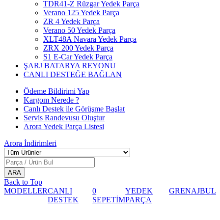
TDR41-Z Rüzgar Yedek Parça
Verano 125 Yedek Parça
ZR 4 Yedek Parça
Verano 50 Yedek Parça
XLT48A Navara Yedek Parça
ZRX 200 Yedek Parça
S1 E-Car Yedek Parça
ŞARJ BATARYA REYONU
CANLI DESTEĞE BAĞLAN
Ödeme Bildirimi Yap
Kargom Nerede ?
Canlı Destek ile Görüşme Başlat
Servis Randevusu Oluştur
Arora Yedek Parça Listesi
Arora
İndirimleri
Back to Top
MODELLER
CANLI
0
YEDEK
GRENAJ
BUL
DESTEK
SEPETİM
PARÇA