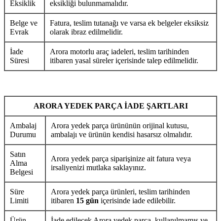
Eksiklik
eksikliği bulunmamalıdır.
Belge ve
Fatura, teslim tutanağı ve varsa ek belgeler eksiksiz
Evrak
olarak ibraz edilmelidir.
İade
Arora motorlu araç iadeleri, teslim tarihinden
Süresi
itibaren yasal süreler içerisinde talep edilmelidir.
ARORA YEDEK PARÇA İADE ŞARTLARI
Ambalaj
Arora yedek parça ürününün orijinal kutusu,
Durumu
ambalajı ve ürünün kendisi hasarsız olmalıdır.
Satın
Arora yedek parça siparişinize ait fatura veya
Alma
irsaliyenizi mutlaka saklayınız.
Belgesi
Süre
Arora yedek parça ürünleri, teslim tarihinden
Limiti
itibaren
15 gün
içerisinde iade edilebilir.
Ürün
İade edilecek Arora yedek parça, kullanılmamış ve