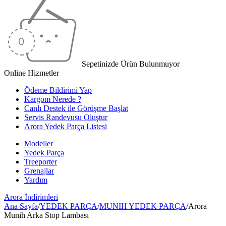
Sepetinizde Ürün Bulunmuyor
Online Hizmetler
Ödeme Bildirimi Yap
Kargom Nerede ?
Canlı Destek ile Görüşme Başlat
Servis Randevusu Oluştur
Arora Yedek Parça Listesi
Modeller
Yedek Parça
Treeporter
Grenajlar
Yardım
Arora
İndirimleri
Ana Sayfa
/
YEDEK PARÇA
/
MUNIH YEDEK PARÇA
/
Arora
Munih Arka Stop Lambası