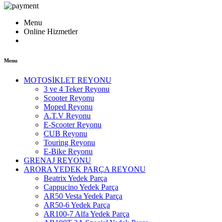
Menu
Online Hizmetler
Menu
MOTOSİKLET REYONU
3 ve 4 Teker Reyonu
Scooter Reyonu
Moped Reyonu
A.T.V Reyonu
E-Scooter Reyonu
CUB Reyonu
Touring Reyonu
E-Bike Reyonu
GRENAJ REYONU
ARORA YEDEK PARÇA REYONU
Beatrix Yedek Parça
Cappucino Yedek Parça
AR50 Vesta Yedek Parça
AR50-6 Yedek Parça
AR100-7 Alfa Yedek Parça