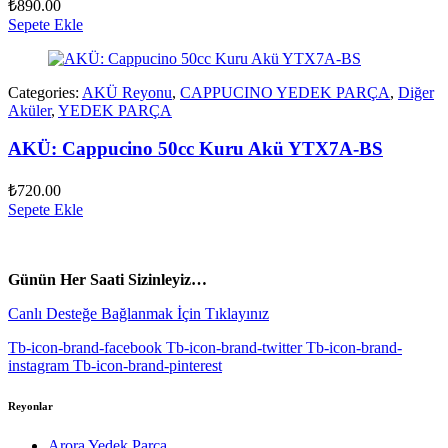
₺
890.00
Sepete Ekle
Categories:
AKÜ Reyonu
,
CAPPUCINO YEDEK PARÇA
,
Diğer
Aküler
,
YEDEK PARÇA
AKÜ: Cappucino 50cc Kuru Akü YTX7A-BS
₺
720.00
Sepete Ekle
vespa yedek parça
ARORA YEDEK PARÇA
Günün Her Saati Sizinleyiz…
Canlı Desteğe Bağlanmak İçin Tıklayınız
Tb-icon-brand-facebook
Tb-icon-brand-twitter
Tb-icon-brand-
instagram
Tb-icon-brand-pinterest
Reyonlar
Arora Yedek Parça