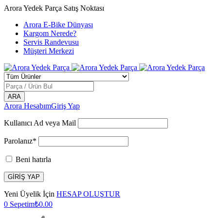
Arora Yedek Parça Satış Noktası
Arora E-Bike Dünyası
Kargom Nerede?
Servis Randevusu
Müşteri Merkezi
Arora Hesabım
Giriş Yap
Kullanıcı Ad veya Mail
Parolanız*
Beni hatırla
Yeni Üyelik İçin
HESAP OLUŞTUR
0
Sepetim
₺
0.00