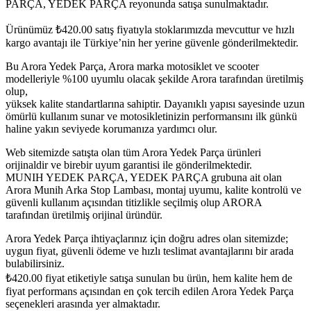
PARÇA, YEDEK PARÇA reyonunda satışa sunulmaktadır.
Ürünümüz
₺
420.00
satış fiyatıyla stoklarımızda mevcuttur ve hızlı
kargo avantajı ile Türkiye’nin her yerine güvenle gönderilmektedir.
Bu Arora Yedek Parça, Arora marka motosiklet ve scooter
modelleriyle %100 uyumlu olacak şekilde Arora tarafından üretilmiş
olup,
yüksek kalite standartlarına sahiptir. Dayanıklı yapısı sayesinde uzun
ömürlü kullanım sunar ve motosikletinizin performansını ilk günkü
haline yakın seviyede korumanıza yardımcı olur.
Web sitemizde satışta olan tüm Arora Yedek Parça ürünleri
orijinaldir ve birebir uyum garantisi ile gönderilmektedir.
MUNIH YEDEK PARÇA, YEDEK PARÇA grubuna ait olan
Arora Munih Arka Stop Lambası, montaj uyumu, kalite kontrolü ve
güvenli kullanım açısından titizlikle seçilmiş olup ARORA
tarafından üretilmiş orijinal üründür.
Arora Yedek Parça ihtiyaçlarınız için doğru adres olan sitemizde;
uygun fiyat, güvenli ödeme ve hızlı teslimat avantajlarını bir arada
bulabilirsiniz.
₺
420.00
fiyat etiketiyle satışa sunulan bu ürün, hem kalite hem de
fiyat performans açısından en çok tercih edilen Arora Yedek Parça
seçenekleri arasında yer almaktadır.