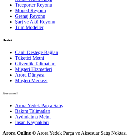
Treeporter Reyonu
Moped Reyonu
Grenaj Reyonu
Şarj ve Akü Reyonu
Tüm Modeller
Destek
Canlı Desteğe Bağlan
Tüketici Metni
Güvenlik Talimatları
Müşteri Hizmetleri
Arora Dünyası
Müşteri Merkezi
Kurumsal
Arora Yedek Parça Satış
Bakım Talimatları
Aydınlatma Metni
İnsan Kaynakları
Arora Online ©
Arora Yedek Parça ve Aksesuar Satış Noktası