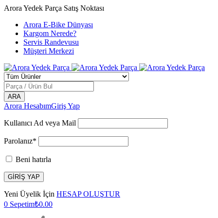
Arora Yedek Parça Satış Noktası
Arora E-Bike Dünyası
Kargom Nerede?
Servis Randevusu
Müşteri Merkezi
Arora Hesabım
Giriş Yap
Kullanıcı Ad veya Mail
Parolanız*
Beni hatırla
Yeni Üyelik İçin
HESAP OLUŞTUR
0
Sepetim
₺
0.00