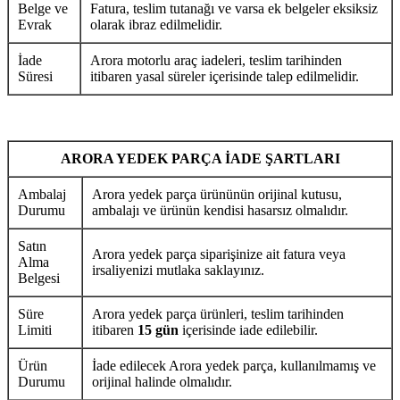
Belge ve
Fatura, teslim tutanağı ve varsa ek belgeler eksiksiz
Evrak
olarak ibraz edilmelidir.
İade
Arora motorlu araç iadeleri, teslim tarihinden
Süresi
itibaren yasal süreler içerisinde talep edilmelidir.
ARORA YEDEK PARÇA İADE ŞARTLARI
Ambalaj
Arora yedek parça ürününün orijinal kutusu,
Durumu
ambalajı ve ürünün kendisi hasarsız olmalıdır.
Satın
Arora yedek parça siparişinize ait fatura veya
Alma
irsaliyenizi mutlaka saklayınız.
Belgesi
Süre
Arora yedek parça ürünleri, teslim tarihinden
Limiti
itibaren
15 gün
içerisinde iade edilebilir.
Ürün
İade edilecek Arora yedek parça, kullanılmamış ve
Durumu
orijinal halinde olmalıdır.