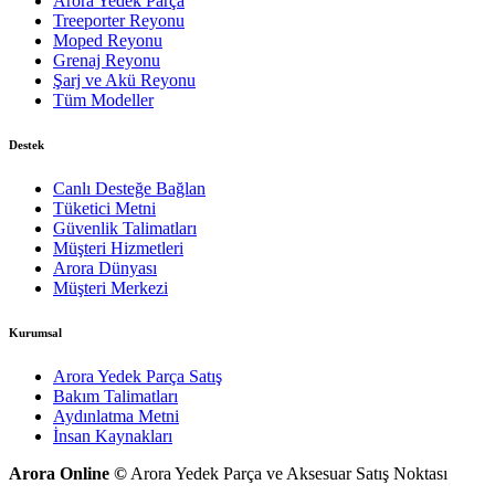
Arora Yedek Parça
Treeporter Reyonu
Moped Reyonu
Grenaj Reyonu
Şarj ve Akü Reyonu
Tüm Modeller
Destek
Canlı Desteğe Bağlan
Tüketici Metni
Güvenlik Talimatları
Müşteri Hizmetleri
Arora Dünyası
Müşteri Merkezi
Kurumsal
Arora Yedek Parça Satış
Bakım Talimatları
Aydınlatma Metni
İnsan Kaynakları
Arora Online ©
Arora Yedek Parça ve Aksesuar Satış Noktası