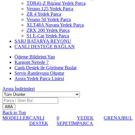
TDR41-Z Rüzgar Yedek Parça
Verano 125 Yedek Parça
ZR 4 Yedek Parça
Verano 50 Yedek Parça
XLT48A Navara Yedek Parça
ZRX 200 Yedek Parça
S1 E-Car Yedek Parça
ŞARJ BATARYA REYONU
CANLI DESTEĞE BAĞLAN
Ödeme Bildirimi Yap
Kargom Nerede ?
Canlı Destek ile Görüşme Başlat
Servis Randevusu Oluştur
Arora Yedek Parça Listesi
Arora
İndirimleri
Back to Top
MODELLER
CANLI
0
YEDEK
GRENAJ
BUL
DESTEK
SEPETİM
PARÇA