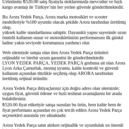
Ürünümüz
₺
520.00
satış fiyatıyla stoklarımızda mevcuttur ve hızlı
kargo avantajı ile Türkiye’nin her yerine güvenle gönderilmektedir.
Bu Arora Yedek Parça, Arora marka motosiklet ve scooter
modelleriyle %100 uyumlu olacak şekilde Arora tarafından üretilmiş
olup,
yüksek kalite standartlarına sahiptir. Dayanıklı yapısı sayesinde uzun
ömürlü kullanım sunar ve motosikletinizin performansını ilk günkü
haline yakın seviyede korumanıza yardımcı olur.
Web sitemizde satışta olan tüm Arora Yedek Parça ürünleri
orijinaldir ve birebir uyum garantisi ile gönderilmektedir.
LYON YEDEK PARÇA, YEDEK PARÇA grubuna ait olan Arora
Lyon Arka Çamurluk, montaj uyumu, kalite kontrolü ve güvenli
kullanım açısından titizlikle seçilmiş olup ARORA tarafından
üretilmiş orijinal üründür.
Arora Yedek Parça ihtiyaçlarınız için doğru adres olan sitemizde;
uygun fiyat, güvenli ödeme ve hızlı teslimat avantajlarını bir arada
bulabilirsiniz.
₺
520.00
fiyat etiketiyle satışa sunulan bu ürün, hem kalite hem de
fiyat performans açısından en çok tercih edilen Arora Yedek Parça
seçenekleri arasında yer almaktadır.
Arora Yedek Parça satın alırken orijinallik ve uyumluluk en önemli