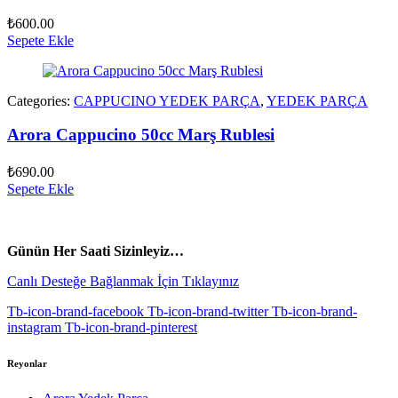
₺
600.00
Sepete Ekle
Categories:
CAPPUCINO YEDEK PARÇA
,
YEDEK PARÇA
Arora Cappucino 50cc Marş Rublesi
₺
690.00
Sepete Ekle
vespa yedek parça
ARORA YEDEK PARÇA
Günün Her Saati Sizinleyiz…
Canlı Desteğe Bağlanmak İçin Tıklayınız
Tb-icon-brand-facebook
Tb-icon-brand-twitter
Tb-icon-brand-
instagram
Tb-icon-brand-pinterest
Reyonlar