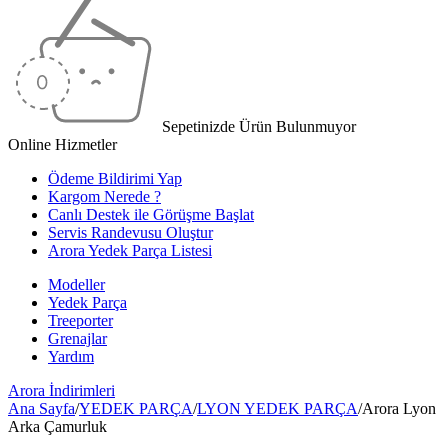
Sepetinizde Ürün Bulunmuyor
Online Hizmetler
Ödeme Bildirimi Yap
Kargom Nerede ?
Canlı Destek ile Görüşme Başlat
Servis Randevusu Oluştur
Arora Yedek Parça Listesi
Modeller
Yedek Parça
Treeporter
Grenajlar
Yardım
Arora
İndirimleri
Ana Sayfa
/
YEDEK PARÇA
/
LYON YEDEK PARÇA
/
Arora Lyon
Arka Çamurluk