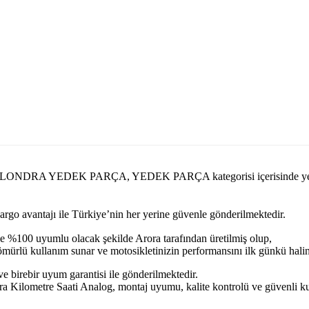
arcasi.com LONDRA YEDEK PARÇA, YEDEK PARÇA kategorisi içeri
kargo avantajı ile Türkiye’nin her yerine güvenle gönderilmektedir.
e %100 uyumlu olacak şekilde Arora tarafından üretilmiş olup,
n ömürlü kullanım sunar ve motosikletinizin performansını ilk günkü hal
ve birebir uyum garantisi ile gönderilmektedir.
e Saati Analog, montaj uyumu, kalite kontrolü ve güvenli kullanım