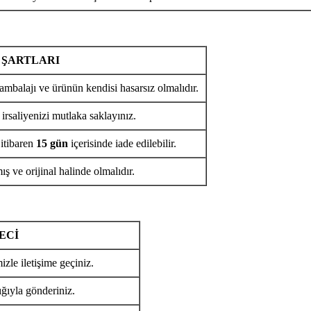
 ŞARTLARI
ambalajı ve ürünün kendisi hasarsız olmalıdır.
 irsaliyenizi mutlaka saklayınız.
 itibaren
15 gün
içerisinde iade edilebilir.
ş ve orijinal halinde olmalıdır.
ECİ
izle iletişime geçiniz.
ığıyla gönderiniz.