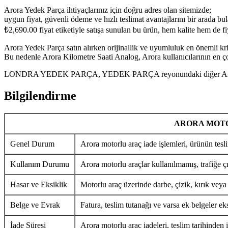
Arora Yedek Parça ihtiyaçlarınız için doğru adres olan sitemizde;
uygun fiyat, güvenli ödeme ve hızlı teslimat avantajlarını bir arada bula
₺
2,690.00
fiyat etiketiyle satışa sunulan bu ürün, hem kalite hem de f
Arora Yedek Parça satın alırken orijinallik ve uyumluluk en önemli krit
Bu nedenle Arora Kilometre Saati Analog, Arora kullanıcılarının en ço
LONDRA YEDEK PARÇA, YEDEK PARÇA reyonundaki diğer Arora Yedek 
Bilgilendirme
ARORA MOTO
Genel Durum
Arora motorlu araç iade işlemleri, ürünün tesli
Kullanım Durumu
Arora motorlu araçlar kullanılmamış, trafiğe ç
Hasar ve Eksiklik
Motorlu araç üzerinde darbe, çizik, kırık veya
Belge ve Evrak
Fatura, teslim tutanağı ve varsa ek belgeler eks
İade Süresi
Arora motorlu araç iadeleri, teslim tarihinden i