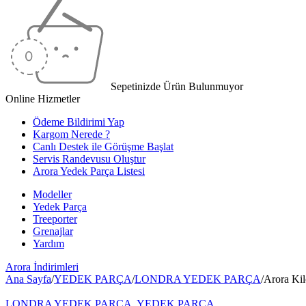
Sepetinizde Ürün Bulunmuyor
Online Hizmetler
Ödeme Bildirimi Yap
Kargom Nerede ?
Canlı Destek ile Görüşme Başlat
Servis Randevusu Oluştur
Arora Yedek Parça Listesi
Modeller
Yedek Parça
Treeporter
Grenajlar
Yardım
Arora
İndirimleri
Ana Sayfa
/
YEDEK PARÇA
/
LONDRA YEDEK PARÇA
/
Arora Kil
LONDRA YEDEK PARÇA
,
YEDEK PARÇA