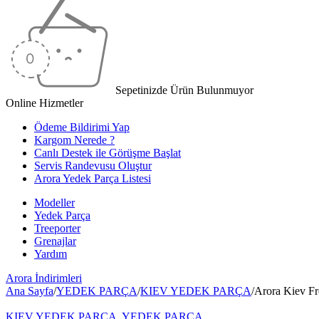
Sepetinizde Ürün Bulunmuyor
Online Hizmetler
Ödeme Bildirimi Yap
Kargom Nerede ?
Canlı Destek ile Görüşme Başlat
Servis Randevusu Oluştur
Arora Yedek Parça Listesi
Modeller
Yedek Parça
Treeporter
Grenajlar
Yardım
Arora
İndirimleri
Ana Sayfa
/
YEDEK PARÇA
/
KIEV YEDEK PARÇA
/
Arora Kiev Fr
KIEV YEDEK PARÇA
,
YEDEK PARÇA