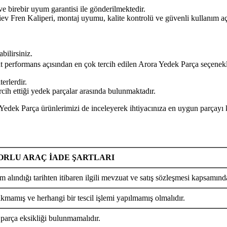
ve birebir uyum garantisi ile gönderilmektedir.
aliperi, montaj uyumu, kalite kontrolü ve güvenli kullanım açısında
bilirsiniz.
yat performans açısından en çok tercih edilen Arora Yedek Parça seçenekl
erlerdir.
cih ettiği yedek parçalar arasında bulunmaktadır.
ça ürünlerimizi de inceleyerek ihtiyacınıza en uygun parçayı kol
RLU ARAÇ İADE ŞARTLARI
m alındığı tarihten itibaren ilgili mevzuat ve satış sözleşmesi kapsamında
ıkmamış ve herhangi bir tescil işlemi yapılmamış olmalıdır.
 parça eksikliği bulunmamalıdır.