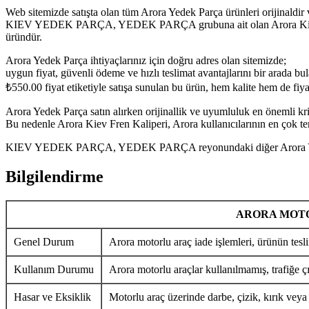
Web sitemizde satışta olan tüm Arora Yedek Parça ürünleri orijinaldir 
KIEV YEDEK PARÇA, YEDEK PARÇA grubuna ait olan Arora Kiev Fren K
üründür.
Arora Yedek Parça ihtiyaçlarınız için doğru adres olan sitemizde;
uygun fiyat, güvenli ödeme ve hızlı teslimat avantajlarını bir arada bula
₺
550.00
fiyat etiketiyle satışa sunulan bu ürün, hem kalite hem de fi
Arora Yedek Parça satın alırken orijinallik ve uyumluluk en önemli krit
Bu nedenle Arora Kiev Fren Kaliperi, Arora kullanıcılarının en çok ter
KIEV YEDEK PARÇA, YEDEK PARÇA reyonundaki diğer Arora Yedek Par
Bilgilendirme
ARORA MOTO
Genel Durum
Arora motorlu araç iade işlemleri, ürünün tesli
Kullanım Durumu
Arora motorlu araçlar kullanılmamış, trafiğe ç
Hasar ve Eksiklik
Motorlu araç üzerinde darbe, çizik, kırık veya