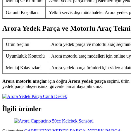
Montaj ve Kurulum
Arora yedek parça montaj işlemleri için yetkil
Garanti Koşulları
Yetkili servis dışı müdahaleler Arora yedek p
Arora Yedek Parça ve Motorlu Araç Tekni
Ürün Seçimi
Arora yedek parça ve motorlu araç seçimin
Uyumluluk Kontrolü
Arora motorlu araç modelleri için online uy
Montaj Kılavuzları
Arora yedek parça ürünleri için video anlat
Arora motorlu araçlar
için doğru
Arora yedek parça
seçimi, ürün 
yedek parça alışverişinizi güvenle tamamlayabilirsiniz.
İlgili ürünler
Categories:
CAPPUCINO YEDEK PARÇA
,
YEDEK PARÇA