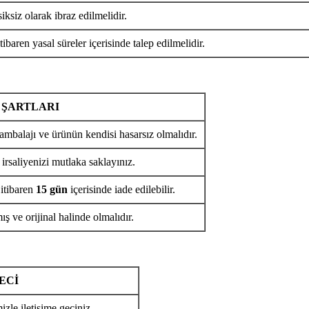
iksiz olarak ibraz edilmelidir.
tibaren yasal süreler içerisinde talep edilmelidir.
 ŞARTLARI
ambalajı ve ürünün kendisi hasarsız olmalıdır.
 irsaliyenizi mutlaka saklayınız.
 itibaren
15 gün
içerisinde iade edilebilir.
ş ve orijinal halinde olmalıdır.
ECİ
izle iletişime geçiniz.