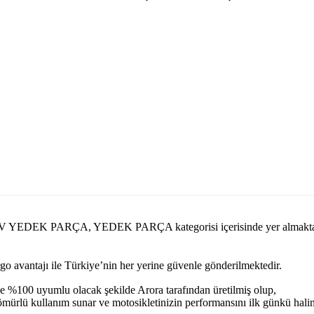
.com KIEV YEDEK PARÇA, YEDEK PARÇA kategorisi içerisinde yer a
argo avantajı ile Türkiye’nin her yerine güvenle gönderilmektedir.
e %100 uyumlu olacak şekilde Arora tarafından üretilmiş olup,
n ömürlü kullanım sunar ve motosikletinizin performansını ilk günkü hal