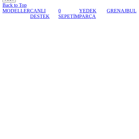
Back to Top
MODELLER
CANLI
0
YEDEK
GRENAJ
BUL
DESTEK
SEPETİM
PARÇA