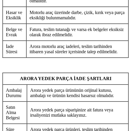
olmalıdır.
Hasar ve
Motorlu araç üzerinde darbe, çizik, kırık veya parça
Eksiklik
eksikliği bulunmamalıdır.
Belge ve
Fatura, teslim tutanağı ve varsa ek belgeler eksiksiz
Evrak
olarak ibraz edilmelidir.
İade
Arora motorlu araç iadeleri, teslim tarihinden
Süresi
itibaren yasal süreler içerisinde talep edilmelidir.
ARORA YEDEK PARÇA İADE ŞARTLARI
Ambalaj
Arora yedek parça ürününün orijinal kutusu,
Durumu
ambalajı ve ürünün kendisi hasarsız olmalıdır.
Satın
Arora yedek parça siparişinize ait fatura veya
Alma
irsaliyenizi mutlaka saklayınız.
Belgesi
Süre
Arora yedek parça ürünleri, teslim tarihinden