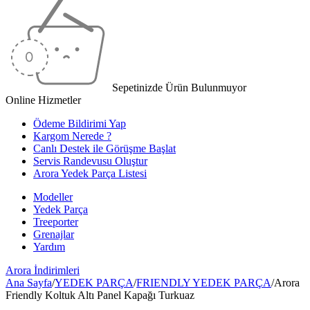
Sepetinizde Ürün Bulunmuyor
Online Hizmetler
Ödeme Bildirimi Yap
Kargom Nerede ?
Canlı Destek ile Görüşme Başlat
Servis Randevusu Oluştur
Arora Yedek Parça Listesi
Modeller
Yedek Parça
Treeporter
Grenajlar
Yardım
Arora
İndirimleri
Ana Sayfa
/
YEDEK PARÇA
/
FRIENDLY YEDEK PARÇA
/
Arora
Friendly Koltuk Altı Panel Kapağı Turkuaz