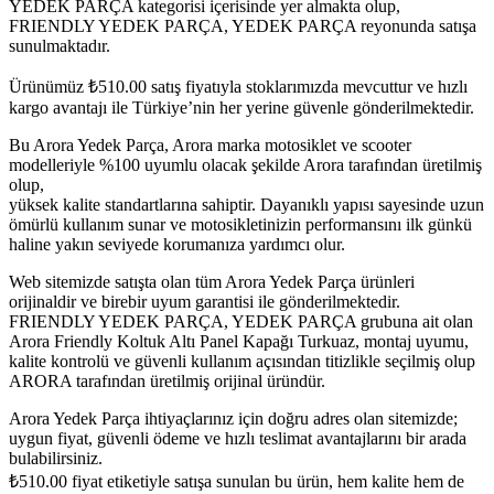
YEDEK PARÇA kategorisi içerisinde yer almakta olup,
FRIENDLY YEDEK PARÇA, YEDEK PARÇA reyonunda satışa
sunulmaktadır.
Ürünümüz
₺
510.00
satış fiyatıyla stoklarımızda mevcuttur ve hızlı
kargo avantajı ile Türkiye’nin her yerine güvenle gönderilmektedir.
Bu Arora Yedek Parça, Arora marka motosiklet ve scooter
modelleriyle %100 uyumlu olacak şekilde Arora tarafından üretilmiş
olup,
yüksek kalite standartlarına sahiptir. Dayanıklı yapısı sayesinde uzun
ömürlü kullanım sunar ve motosikletinizin performansını ilk günkü
haline yakın seviyede korumanıza yardımcı olur.
Web sitemizde satışta olan tüm Arora Yedek Parça ürünleri
orijinaldir ve birebir uyum garantisi ile gönderilmektedir.
FRIENDLY YEDEK PARÇA, YEDEK PARÇA grubuna ait olan
Arora Friendly Koltuk Altı Panel Kapağı Turkuaz, montaj uyumu,
kalite kontrolü ve güvenli kullanım açısından titizlikle seçilmiş olup
ARORA tarafından üretilmiş orijinal üründür.
Arora Yedek Parça ihtiyaçlarınız için doğru adres olan sitemizde;
uygun fiyat, güvenli ödeme ve hızlı teslimat avantajlarını bir arada
bulabilirsiniz.
₺
510.00
fiyat etiketiyle satışa sunulan bu ürün, hem kalite hem de