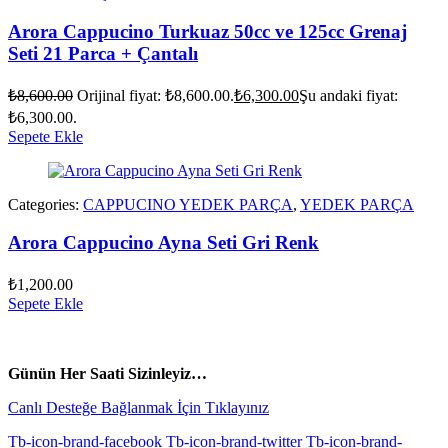
Arora Cappucino Turkuaz 50cc ve 125cc Grenaj
Seti 21 Parca + Çantalı
₺
8,600.00
Orijinal fiyat: ₺8,600.00.
₺
6,300.00
Şu andaki fiyat:
₺6,300.00.
Sepete Ekle
Categories:
CAPPUCINO YEDEK PARÇA
,
YEDEK PARÇA
Arora Cappucino Ayna Seti Gri Renk
₺
1,200.00
Sepete Ekle
vespa yedek parça
ARORA YEDEK PARÇA
Günün Her Saati Sizinleyiz…
Canlı Desteğe Bağlanmak İçin Tıklayınız
Tb-icon-brand-facebook
Tb-icon-brand-twitter
Tb-icon-brand-