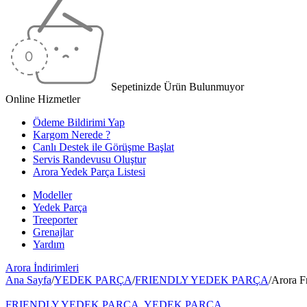
Sepetinizde Ürün Bulunmuyor
Online Hizmetler
Ödeme Bildirimi Yap
Kargom Nerede ?
Canlı Destek ile Görüşme Başlat
Servis Randevusu Oluştur
Arora Yedek Parça Listesi
Modeller
Yedek Parça
Treeporter
Grenajlar
Yardım
Arora
İndirimleri
Ana Sayfa
/
YEDEK PARÇA
/
FRIENDLY YEDEK PARÇA
/
Arora F
FRIENDLY YEDEK PARÇA
,
YEDEK PARÇA