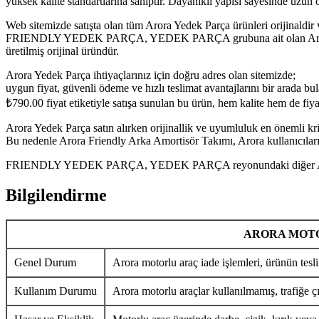
yüksek kalite standartlarına sahiptir. Dayanıklı yapısı sayesinde uzu
Web sitemizde satışta olan tüm Arora Yedek Parça ürünleri orijinaldir 
FRIENDLY YEDEK PARÇA, YEDEK PARÇA grubuna ait olan Arora Friend
üretilmiş orijinal üründür.
Arora Yedek Parça ihtiyaçlarınız için doğru adres olan sitemizde;
uygun fiyat, güvenli ödeme ve hızlı teslimat avantajlarını bir arada bula
₺
790.00
fiyat etiketiyle satışa sunulan bu ürün, hem kalite hem de fi
Arora Yedek Parça satın alırken orijinallik ve uyumluluk en önemli krit
Bu nedenle Arora Friendly Arka Amortisör Takımı, Arora kullanıcıların
FRIENDLY YEDEK PARÇA, YEDEK PARÇA reyonundaki diğer Arora Yede
Bilgilendirme
ARORA MOTO
Genel Durum
Arora motorlu araç iade işlemleri, ürünün tesli
Kullanım Durumu
Arora motorlu araçlar kullanılmamış, trafiğe ç