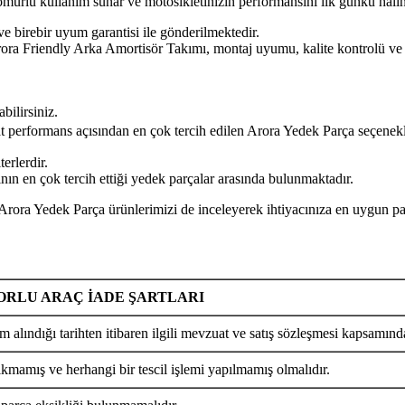
n ömürlü kullanım sunar ve motosikletinizin performansını ilk günkü hal
ve birebir uyum garantisi ile gönderilmektedir.
ly Arka Amortisör Takımı, montaj uyumu, kalite kontrolü ve güven
bilirsiniz.
yat performans açısından en çok tercih edilen Arora Yedek Parça seçenekl
erlerdir.
ın en çok tercih ettiği yedek parçalar arasında bulunmaktadır.
k Parça ürünlerimizi de inceleyerek ihtiyacınıza en uygun parçay
RLU ARAÇ İADE ŞARTLARI
m alındığı tarihten itibaren ilgili mevzuat ve satış sözleşmesi kapsamında
ıkmamış ve herhangi bir tescil işlemi yapılmamış olmalıdır.