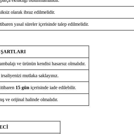
 parça eksikliği bulunmamalıdır.
iksiz olarak ibraz edilmelidir.
tibaren yasal süreler içerisinde talep edilmelidir.
 ŞARTLARI
ambalajı ve ürünün kendisi hasarsız olmalıdır.
 irsaliyenizi mutlaka saklayınız.
 itibaren
15 gün
içerisinde iade edilebilir.
ş ve orijinal halinde olmalıdır.
ECİ