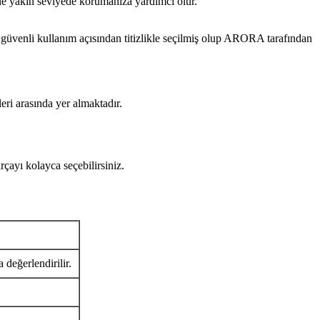
ine yakın seviyede korumanıza yardımcı olur.
li kullanım açısından titizlikle seçilmiş olup ARORA tarafından
eri arasında yer almaktadır.
ı kolayca seçebilirsiniz.
 değerlendirilir.