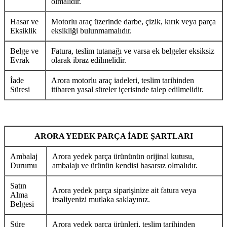
olmalıdır.
Hasar ve
Motorlu araç üzerinde darbe, çizik, kırık veya parça
Eksiklik
eksikliği bulunmamalıdır.
Belge ve
Fatura, teslim tutanağı ve varsa ek belgeler eksiksiz
Evrak
olarak ibraz edilmelidir.
İade
Arora motorlu araç iadeleri, teslim tarihinden
Süresi
itibaren yasal süreler içerisinde talep edilmelidir.
ARORA YEDEK PARÇA İADE ŞARTLARI
Ambalaj
Arora yedek parça ürününün orijinal kutusu,
Durumu
ambalajı ve ürünün kendisi hasarsız olmalıdır.
Satın
Arora yedek parça siparişinize ait fatura veya
Alma
irsaliyenizi mutlaka saklayınız.
Belgesi
Süre
Arora yedek parça ürünleri, teslim tarihinden