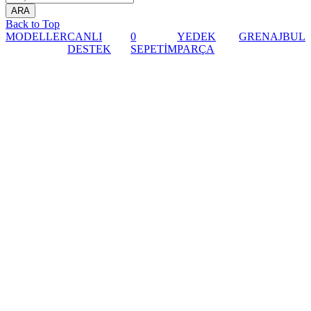
Back to Top
MODELLER
CANLI
0
YEDEK
GRENAJ
BUL
DESTEK
SEPETİM
PARÇA