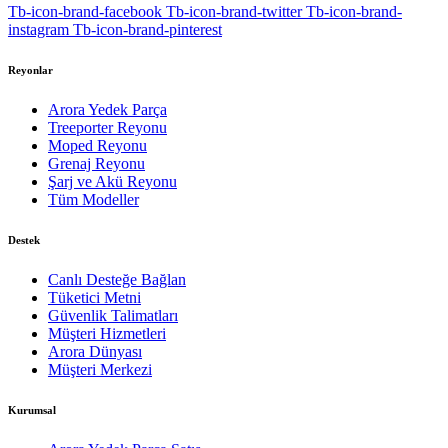
Tb-icon-brand-facebook
Tb-icon-brand-twitter
Tb-icon-brand-
instagram
Tb-icon-brand-pinterest
Reyonlar
Arora Yedek Parça
Treeporter Reyonu
Moped Reyonu
Grenaj Reyonu
Şarj ve Akü Reyonu
Tüm Modeller
Destek
Canlı Desteğe Bağlan
Tüketici Metni
Güvenlik Talimatları
Müşteri Hizmetleri
Arora Dünyası
Müşteri Merkezi
Kurumsal