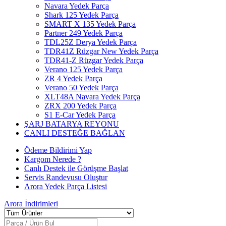
Navara Yedek Parça
Shark 125 Yedek Parça
SMART X 135 Yedek Parça
Partner 249 Yedek Parça
TDL25Z Derya Yedek Parça
TDR41Z Rüzgar New Yedek Parça
TDR41-Z Rüzgar Yedek Parça
Verano 125 Yedek Parça
ZR 4 Yedek Parça
Verano 50 Yedek Parça
XLT48A Navara Yedek Parça
ZRX 200 Yedek Parça
S1 E-Car Yedek Parça
ŞARJ BATARYA REYONU
CANLI DESTEĞE BAĞLAN
Ödeme Bildirimi Yap
Kargom Nerede ?
Canlı Destek ile Görüşme Başlat
Servis Randevusu Oluştur
Arora Yedek Parça Listesi
Arora
İndirimleri