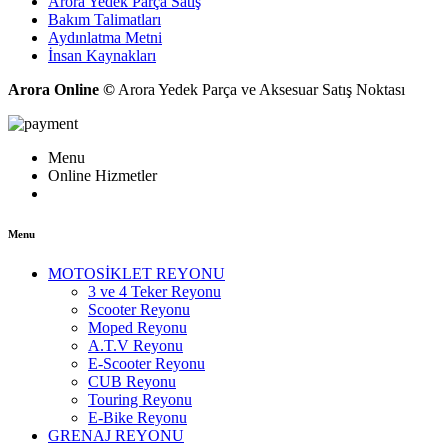
Arora Yedek Parça Satış
Bakım Talimatları
Aydınlatma Metni
İnsan Kaynakları
Arora Online ©
Arora Yedek Parça ve Aksesuar Satış Noktası
Menu
Online Hizmetler
Menu
MOTOSİKLET REYONU
3 ve 4 Teker Reyonu
Scooter Reyonu
Moped Reyonu
A.T.V Reyonu
E-Scooter Reyonu
CUB Reyonu
Touring Reyonu
E-Bike Reyonu
GRENAJ REYONU