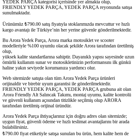
YEDEK PARÇA kategorisi içerisinde yer almakta olup,
FRIENDLY YEDEK PARÇA, YEDEK PARÇA reyonunda satışa
sunulmaktadır.
Ürünümüz
₺
790.00
satış fiyatıyla stoklarımızda mevcuttur ve hızlı
kargo avantajı ile Türkiye’nin her yerine güvenle gönderilmektedir.
Bu Arora Yedek Parça, Arora marka motosiklet ve scooter
modelleriyle %100 uyumlu olacak şekilde Arora tarafından üretilmiş
olup,
yüksek kalite standartlarına sahiptir. Dayanıklı yapısı sayesinde uzun
ömürlü kullanım sunar ve motosikletinizin performansını ilk günkü
haline yakın seviyede korumanıza yardımcı olur.
Web sitemizde satışta olan tüm Arora Yedek Parça ürünleri
orijinaldir ve birebir uyum garantisi ile gönderilmektedir.
FRIENDLY YEDEK PARÇA, YEDEK PARÇA grubuna ait olan
Arora Friendly Alt Salıncak Takımı, montaj uyumu, kalite kontrolü
ve güvenli kullanım açısından titizlikle seçilmiş olup ARORA
tarafından üretilmiş orijinal üründür.
Arora Yedek Parça ihtiyaçlarınız için doğru adres olan sitemizde;
uygun fiyat, güvenli ödeme ve hızlı teslimat avantajlarını bir arada
bulabilirsiniz.
₺
790.00
fiyat etiketiyle satışa sunulan bu ürün, hem kalite hem de