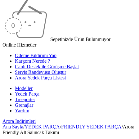
Sepetinizde Ürün Bulunmuyor
Online Hizmetler
Ödeme Bildirimi Yap
Kargom Nerede ?
Canlı Destek ile Görüşme Başlat
Servis Randevusu Oluştur
Arora Yedek Parça Listesi
Modeller
Yedek Parça
Treeporter
Grenajlar
Yardım
Arora
İndirimleri
Ana Sayfa
/
YEDEK PARÇA
/
FRIENDLY YEDEK PARÇA
/
Arora
Friendly Alt Salıncak Takımı