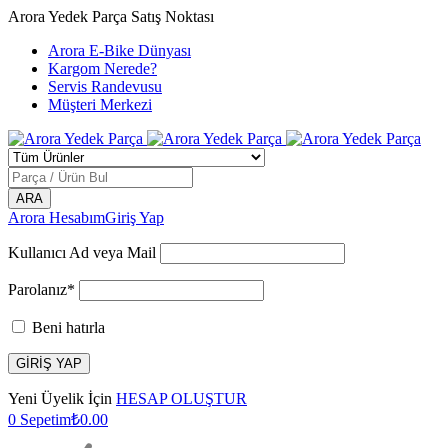
Arora Yedek Parça Satış Noktası
Arora E-Bike Dünyası
Kargom Nerede?
Servis Randevusu
Müşteri Merkezi
Arora Hesabım
Giriş Yap
Kullanıcı Ad veya Mail
Parolanız*
Beni hatırla
Yeni Üyelik İçin
HESAP OLUŞTUR
0
Sepetim
₺
0.00