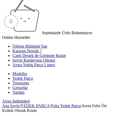
Sepetinizde Ürün Bulunmuyor
Online Hizmetler
Ödeme Bildirimi Yap
Kargom Nerede ?
Canlı Destek ile Görüşme Başlat
Servis Randevusu Oluştur
Arora Yedek Parça Listesi
Modeller
Yedek Parça
Treeporter
Grenajlar
Yardım
Arora
İndirimleri
Ana Sayfa
/
YEDEK PARÇA
/
Felix Yedek Parça
/
Arora Felix Ön
Koltuk Oturak Kısmı