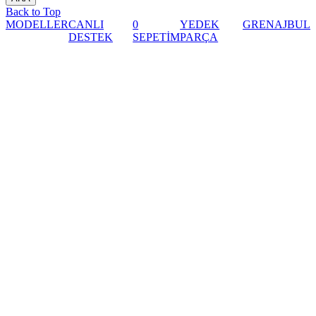
Back to Top
MODELLER
CANLI
0
YEDEK
GRENAJ
BUL
DESTEK
SEPETİM
PARÇA