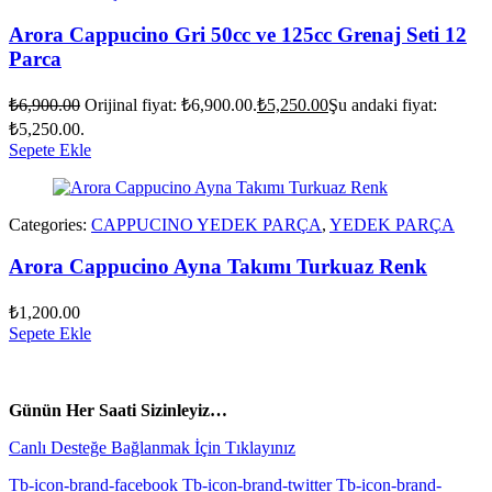
Arora Cappucino Gri 50cc ve 125cc Grenaj Seti 12
Parca
₺
6,900.00
Orijinal fiyat: ₺6,900.00.
₺
5,250.00
Şu andaki fiyat:
₺5,250.00.
Sepete Ekle
Categories:
CAPPUCINO YEDEK PARÇA
,
YEDEK PARÇA
Arora Cappucino Ayna Takımı Turkuaz Renk
₺
1,200.00
Sepete Ekle
vespa yedek parça
ARORA YEDEK PARÇA
Günün Her Saati Sizinleyiz…
Canlı Desteğe Bağlanmak İçin Tıklayınız
Tb-icon-brand-facebook
Tb-icon-brand-twitter
Tb-icon-brand-