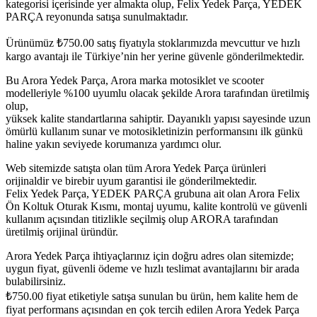
kategorisi içerisinde yer almakta olup, Felix Yedek Parça, YEDEK
PARÇA reyonunda satışa sunulmaktadır.
Ürünümüz
₺
750.00
satış fiyatıyla stoklarımızda mevcuttur ve hızlı
kargo avantajı ile Türkiye’nin her yerine güvenle gönderilmektedir.
Bu Arora Yedek Parça, Arora marka motosiklet ve scooter
modelleriyle %100 uyumlu olacak şekilde Arora tarafından üretilmiş
olup,
yüksek kalite standartlarına sahiptir. Dayanıklı yapısı sayesinde uzun
ömürlü kullanım sunar ve motosikletinizin performansını ilk günkü
haline yakın seviyede korumanıza yardımcı olur.
Web sitemizde satışta olan tüm Arora Yedek Parça ürünleri
orijinaldir ve birebir uyum garantisi ile gönderilmektedir.
Felix Yedek Parça, YEDEK PARÇA grubuna ait olan Arora Felix
Ön Koltuk Oturak Kısmı, montaj uyumu, kalite kontrolü ve güvenli
kullanım açısından titizlikle seçilmiş olup ARORA tarafından
üretilmiş orijinal üründür.
Arora Yedek Parça ihtiyaçlarınız için doğru adres olan sitemizde;
uygun fiyat, güvenli ödeme ve hızlı teslimat avantajlarını bir arada
bulabilirsiniz.
₺
750.00
fiyat etiketiyle satışa sunulan bu ürün, hem kalite hem de
fiyat performans açısından en çok tercih edilen Arora Yedek Parça