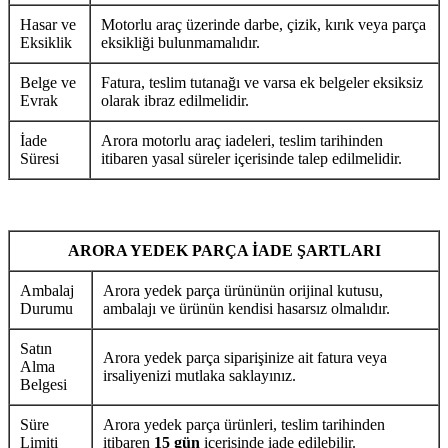
Hasar ve
Motorlu araç üzerinde darbe, çizik, kırık veya parça
Eksiklik
eksikliği bulunmamalıdır.
Belge ve
Fatura, teslim tutanağı ve varsa ek belgeler eksiksiz
Evrak
olarak ibraz edilmelidir.
İade
Arora motorlu araç iadeleri, teslim tarihinden
Süresi
itibaren yasal süreler içerisinde talep edilmelidir.
ARORA YEDEK PARÇA İADE ŞARTLARI
Ambalaj
Arora yedek parça ürününün orijinal kutusu,
Durumu
ambalajı ve ürünün kendisi hasarsız olmalıdır.
Satın
Arora yedek parça siparişinize ait fatura veya
Alma
irsaliyenizi mutlaka saklayınız.
Belgesi
Süre
Arora yedek parça ürünleri, teslim tarihinden
Limiti
itibaren
15 gün
içerisinde iade edilebilir.