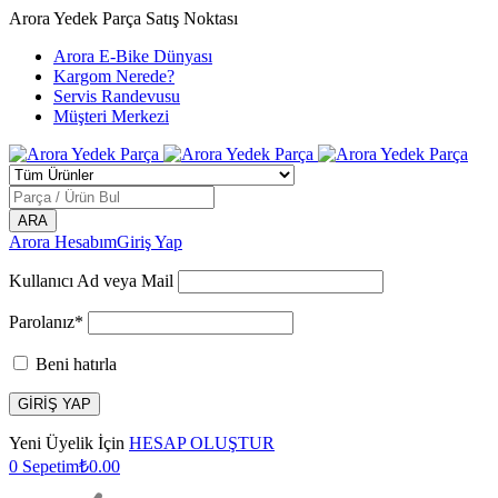
Arora Yedek Parça Satış Noktası
Arora E-Bike Dünyası
Kargom Nerede?
Servis Randevusu
Müşteri Merkezi
Arora Hesabım
Giriş Yap
Kullanıcı Ad veya Mail
Parolanız*
Beni hatırla
Yeni Üyelik İçin
HESAP OLUŞTUR
0
Sepetim
₺
0.00