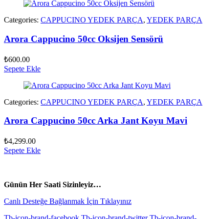
Categories:
CAPPUCINO YEDEK PARÇA
,
YEDEK PARÇA
Arora Cappucino 50cc Oksijen Sensörü
₺
600.00
Sepete Ekle
Categories:
CAPPUCINO YEDEK PARÇA
,
YEDEK PARÇA
Arora Cappucino 50cc Arka Jant Koyu Mavi
₺
4,299.00
Sepete Ekle
vespa yedek parça
ARORA YEDEK PARÇA
Günün Her Saati Sizinleyiz…
Canlı Desteğe Bağlanmak İçin Tıklayınız
Tb-icon-brand-facebook
Tb-icon-brand-twitter
Tb-icon-brand-