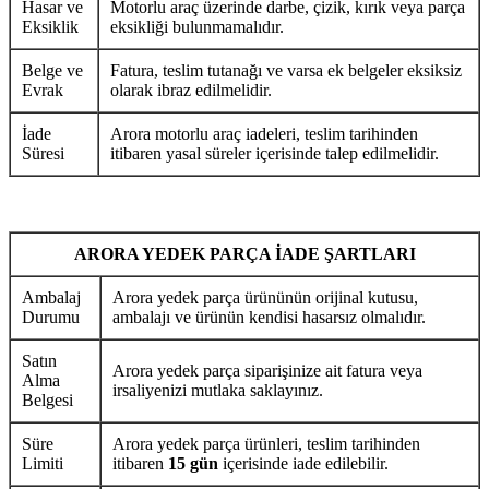
Hasar ve
Motorlu araç üzerinde darbe, çizik, kırık veya parça
Eksiklik
eksikliği bulunmamalıdır.
Belge ve
Fatura, teslim tutanağı ve varsa ek belgeler eksiksiz
Evrak
olarak ibraz edilmelidir.
İade
Arora motorlu araç iadeleri, teslim tarihinden
Süresi
itibaren yasal süreler içerisinde talep edilmelidir.
ARORA YEDEK PARÇA İADE ŞARTLARI
Ambalaj
Arora yedek parça ürününün orijinal kutusu,
Durumu
ambalajı ve ürünün kendisi hasarsız olmalıdır.
Satın
Arora yedek parça siparişinize ait fatura veya
Alma
irsaliyenizi mutlaka saklayınız.
Belgesi
Süre
Arora yedek parça ürünleri, teslim tarihinden
Limiti
itibaren
15 gün
içerisinde iade edilebilir.