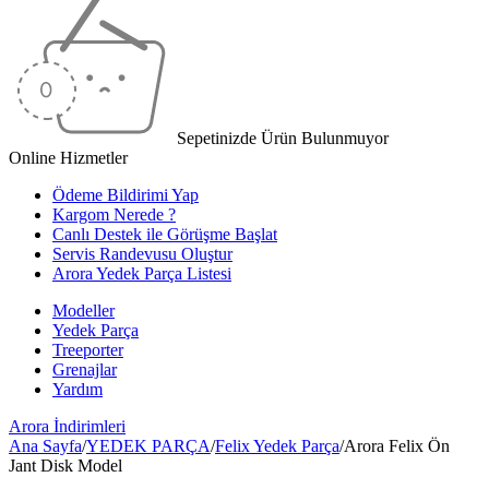
Sepetinizde Ürün Bulunmuyor
Online Hizmetler
Ödeme Bildirimi Yap
Kargom Nerede ?
Canlı Destek ile Görüşme Başlat
Servis Randevusu Oluştur
Arora Yedek Parça Listesi
Modeller
Yedek Parça
Treeporter
Grenajlar
Yardım
Arora
İndirimleri
Ana Sayfa
/
YEDEK PARÇA
/
Felix Yedek Parça
/
Arora Felix Ön
Jant Disk Model