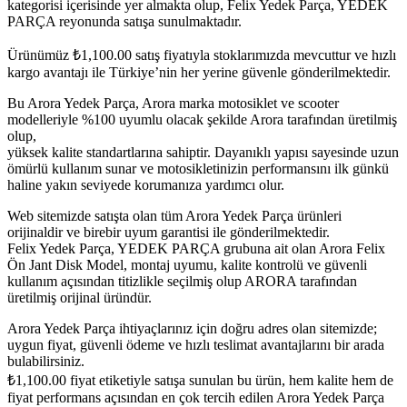
kategorisi içerisinde yer almakta olup, Felix Yedek Parça, YEDEK
PARÇA reyonunda satışa sunulmaktadır.
Ürünümüz
₺
1,100.00
satış fiyatıyla stoklarımızda mevcuttur ve hızlı
kargo avantajı ile Türkiye’nin her yerine güvenle gönderilmektedir.
Bu Arora Yedek Parça, Arora marka motosiklet ve scooter
modelleriyle %100 uyumlu olacak şekilde Arora tarafından üretilmiş
olup,
yüksek kalite standartlarına sahiptir. Dayanıklı yapısı sayesinde uzun
ömürlü kullanım sunar ve motosikletinizin performansını ilk günkü
haline yakın seviyede korumanıza yardımcı olur.
Web sitemizde satışta olan tüm Arora Yedek Parça ürünleri
orijinaldir ve birebir uyum garantisi ile gönderilmektedir.
Felix Yedek Parça, YEDEK PARÇA grubuna ait olan Arora Felix
Ön Jant Disk Model, montaj uyumu, kalite kontrolü ve güvenli
kullanım açısından titizlikle seçilmiş olup ARORA tarafından
üretilmiş orijinal üründür.
Arora Yedek Parça ihtiyaçlarınız için doğru adres olan sitemizde;
uygun fiyat, güvenli ödeme ve hızlı teslimat avantajlarını bir arada
bulabilirsiniz.
₺
1,100.00
fiyat etiketiyle satışa sunulan bu ürün, hem kalite hem de
fiyat performans açısından en çok tercih edilen Arora Yedek Parça