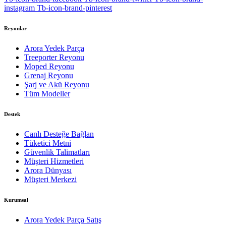
instagram
Tb-icon-brand-pinterest
Reyonlar
Arora Yedek Parça
Treeporter Reyonu
Moped Reyonu
Grenaj Reyonu
Şarj ve Akü Reyonu
Tüm Modeller
Destek
Canlı Desteğe Bağlan
Tüketici Metni
Güvenlik Talimatları
Müşteri Hizmetleri
Arora Dünyası
Müşteri Merkezi
Kurumsal
Arora Yedek Parça Satış