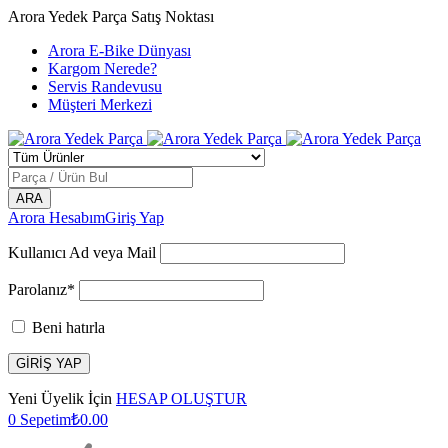
Arora Yedek Parça Satış Noktası
Arora E-Bike Dünyası
Kargom Nerede?
Servis Randevusu
Müşteri Merkezi
Arora Hesabım
Giriş Yap
Kullanıcı Ad veya Mail
Parolanız*
Beni hatırla
Yeni Üyelik İçin
HESAP OLUŞTUR
0
Sepetim
₺
0.00