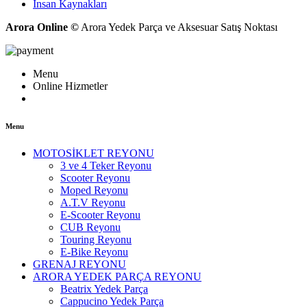
İnsan Kaynakları
Arora Online ©
Arora Yedek Parça ve Aksesuar Satış Noktası
Menu
Online Hizmetler
Menu
MOTOSİKLET REYONU
3 ve 4 Teker Reyonu
Scooter Reyonu
Moped Reyonu
A.T.V Reyonu
E-Scooter Reyonu
CUB Reyonu
Touring Reyonu
E-Bike Reyonu
GRENAJ REYONU
ARORA YEDEK PARÇA REYONU
Beatrix Yedek Parça
Cappucino Yedek Parça