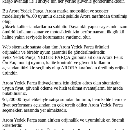
kargo avantajı ile Türkiye’nin her yerine güvenle gönderilmektedir.
Bu Arora Yedek Parça, Arora marka motosiklet ve scooter
modelleriyle %100 uyumlu olacak şekilde Arora tarafından üretilmiş
olup,
yüksek kalite standartlarına sahiptir. Dayanıklı yapısı sayesinde uzun
ömürlü kullanım sunar ve motosikletinizin performansını ilk günkü
haline yakın seviyede korumanıza yardımcı olur.
Web sitemizde satışta olan tüm Arora Yedek Parça ürünleri
orijinaldir ve birebir uyum garantisi ile gönderilmektedir.
Felix Yedek Parça, YEDEK PARÇA grubuna ait olan Arora Felix
Ön Far, montaj uyumu, kalite kontrolü ve güvenli kullanım
açısından titizlikle seçilmiş olup ARORA tarafından üretilmiş orijinal
üründür.
Arora Yedek Parça ihtiyaçlarınız için doğru adres olan sitemizde;
uygun fiyat, güvenli ödeme ve hızlı teslimat avantajlarını bir arada
bulabilirsiniz.
₺
1,200.00
fiyat etiketiyle satışa sunulan bu ürün, hem kalite hem de
fiyat performans açısından en çok tercih edilen Arora Yedek Parça
seçenekleri arasında yer almaktadır.
Arora Yedek Parça satın alırken orijinallik ve uyumluluk en önemli
kriterlerdir.