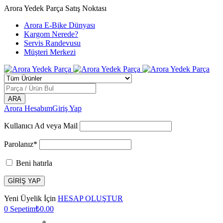
Arora Yedek Parça Satış Noktası
Arora E-Bike Dünyası
Kargom Nerede?
Servis Randevusu
Müşteri Merkezi
Arora Hesabım
Giriş Yap
Kullanıcı Ad veya Mail
Parolanız*
Beni hatırla
Yeni Üyelik İçin
HESAP OLUŞTUR
0
Sepetim
₺
0.00