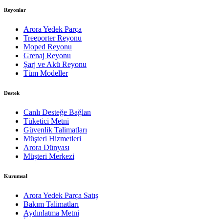
Reyonlar
Arora Yedek Parça
Treeporter Reyonu
Moped Reyonu
Grenaj Reyonu
Şarj ve Akü Reyonu
Tüm Modeller
Destek
Canlı Desteğe Bağlan
Tüketici Metni
Güvenlik Talimatları
Müşteri Hizmetleri
Arora Dünyası
Müşteri Merkezi
Kurumsal
Arora Yedek Parça Satış
Bakım Talimatları
Aydınlatma Metni