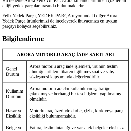
Bu nedenle Arora Felix Ön Far, Arora kullanıcılarının en çok tercih
ettiği yedek parçalar arasında bulunmaktadır.
Felix Yedek Parça, YEDEK PARÇA reyonundaki diğer Arora
Yedek Parça ürünlerimizi de inceleyerek ihtiyacınıza en uygun
parçayı kolayca seçebilirsiniz.
Bilgilendirme
ARORA MOTORLU ARAÇ İADE ŞARTLARI
Arora motorlu araç iade işlemleri, ürünün teslim
Genel
alındığı tarihten itibaren ilgili mevzuat ve satış
Durum
sözleşmesi kapsamında değerlendirilir.
Arora motorlu araçlar kullanılmamış, trafiğe
Kullanım
çıkmamış ve herhangi bir tescil işlemi yapılmamış
Durumu
olmalıdır.
Hasar ve
Motorlu araç üzerinde darbe, çizik, kırık veya parça
Eksiklik
eksikliği bulunmamalıdır.
Belge ve
Fatura, teslim tutanağı ve varsa ek belgeler eksiksiz