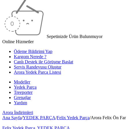
Sepetinizde Ürün Bulunmuyor
Online Hizmetler
Ödeme Bildirimi Yap
Kargom Nerede ?
Canlı Destek ile Görüşme Başlat
Servis Randevusu Oluştur
Arora Yedek Parça Listesi
Modeller
Yedek Parça
Treeporter
Grenajlar
Yardım
Arora
İndirimleri
Ana Sayfa
/
YEDEK PARÇA
/
Felix Yedek Parça
/
Arora Felix Ön Far
Felix Yedek Parça
,
YEDEK PARÇA