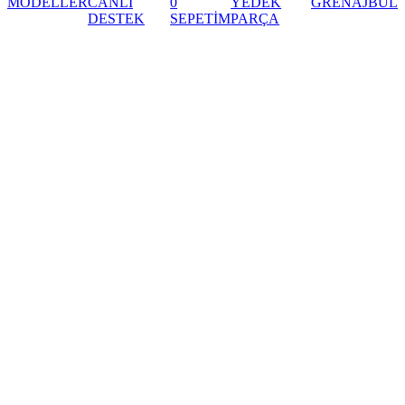
MODELLER
CANLI
0
YEDEK
GRENAJ
BUL
DESTEK
SEPETİM
PARÇA