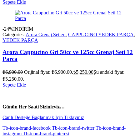
Sepete Ekle
-24%
İNDİRİM
Categories:
Arora Grenaj Setleri
,
CAPPUCINO YEDEK PARÇA
,
YEDEK PARÇA
Arora Cappucino Gri 50cc ve 125cc Grenaj Seti 12
Parca
₺
6,900.00
Orijinal fiyat: ₺6,900.00.
₺
5,250.00
Şu andaki fiyat:
₺5,250.00.
Sepete Ekle
vespa yedek parça
ARORA YEDEK PARÇA
Günün Her Saati Sizinleyiz…
Canlı Desteğe Bağlanmak İçin Tıklayınız
Tb-icon-brand-facebook
Tb-icon-brand-twitter
Tb-icon-brand-
instagram
Tb-icon-brand-pinterest