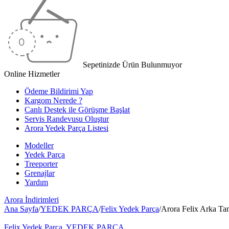
Sepetinizde Ürün Bulunmuyor
Online Hizmetler
Ödeme Bildirimi Yap
Kargom Nerede ?
Canlı Destek ile Görüşme Başlat
Servis Randevusu Oluştur
Arora Yedek Parça Listesi
Modeller
Yedek Parça
Treeporter
Grenajlar
Yardım
Arora
İndirimleri
Ana Sayfa
/
YEDEK PARÇA
/
Felix Yedek Parça
/
Arora Felix Arka Ta
Felix Yedek Parça
,
YEDEK PARÇA