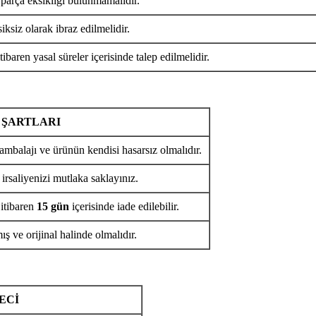
 parça eksikliği bulunmamalıdır.
iksiz olarak ibraz edilmelidir.
tibaren yasal süreler içerisinde talep edilmelidir.
 ŞARTLARI
ambalajı ve ürünün kendisi hasarsız olmalıdır.
 irsaliyenizi mutlaka saklayınız.
 itibaren
15 gün
içerisinde iade edilebilir.
ş ve orijinal halinde olmalıdır.
ECİ