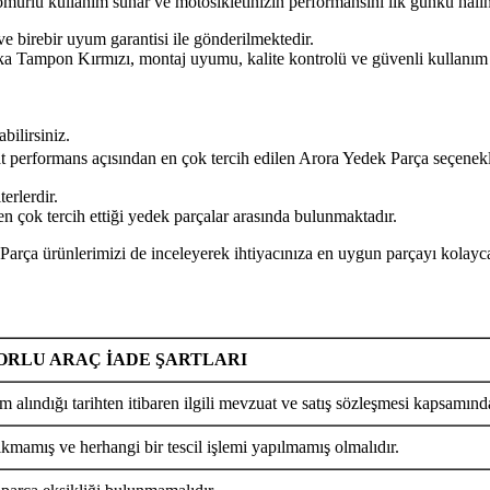
n ömürlü kullanım sunar ve motosikletinizin performansını ilk günkü hal
ve birebir uyum garantisi ile gönderilmektedir.
ampon Kırmızı, montaj uyumu, kalite kontrolü ve güvenli kullanım açıs
bilirsiniz.
yat performans açısından en çok tercih edilen Arora Yedek Parça seçenekl
erlerdir.
 çok tercih ettiği yedek parçalar arasında bulunmaktadır.
 ürünlerimizi de inceleyerek ihtiyacınıza en uygun parçayı kolayca 
RLU ARAÇ İADE ŞARTLARI
m alındığı tarihten itibaren ilgili mevzuat ve satış sözleşmesi kapsamında
ıkmamış ve herhangi bir tescil işlemi yapılmamış olmalıdır.