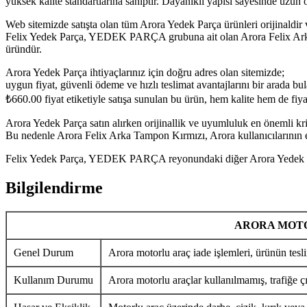
yüksek kalite standartlarına sahiptir. Dayanıklı yapısı sayesinde uzu
Web sitemizde satışta olan tüm Arora Yedek Parça ürünleri orijinaldir 
Felix Yedek Parça, YEDEK PARÇA grubuna ait olan Arora Felix Arka T
üründür.
Arora Yedek Parça ihtiyaçlarınız için doğru adres olan sitemizde;
uygun fiyat, güvenli ödeme ve hızlı teslimat avantajlarını bir arada bula
₺
660.00
fiyat etiketiyle satışa sunulan bu ürün, hem kalite hem de fi
Arora Yedek Parça satın alırken orijinallik ve uyumluluk en önemli krit
Bu nedenle Arora Felix Arka Tampon Kırmızı, Arora kullanıcılarının en
Felix Yedek Parça, YEDEK PARÇA reyonundaki diğer Arora Yedek Parça
Bilgilendirme
ARORA MOTO
Genel Durum
Arora motorlu araç iade işlemleri, ürünün tesli
Kullanım Durumu
Arora motorlu araçlar kullanılmamış, trafiğe ç