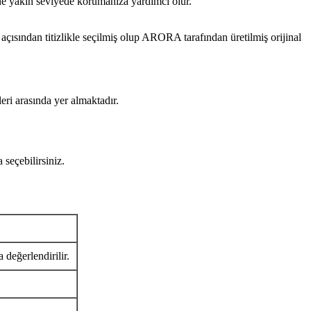
ine yakın seviyede korumanıza yardımcı olur.
ından titizlikle seçilmiş olup ARORA tarafından üretilmiş orijinal
eri arasında yer almaktadır.
seçebilirsiniz.
 değerlendirilir.