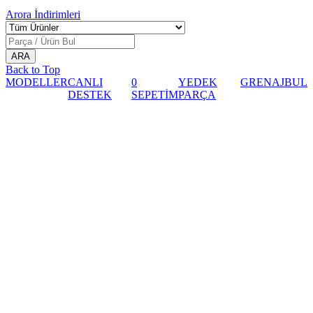
Arora
İndirimleri
Back to Top
MODELLER
CANLI
0
YEDEK
GRENAJ
BUL
DESTEK
SEPETİM
PARÇA