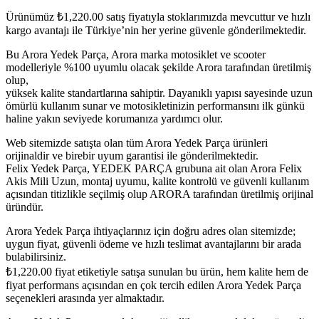
Ürünümüz
₺
1,220.00
satış fiyatıyla stoklarımızda mevcuttur ve hızlı
kargo avantajı ile Türkiye’nin her yerine güvenle gönderilmektedir.
Bu Arora Yedek Parça, Arora marka motosiklet ve scooter
modelleriyle %100 uyumlu olacak şekilde Arora tarafından üretilmiş
olup,
yüksek kalite standartlarına sahiptir. Dayanıklı yapısı sayesinde uzun
ömürlü kullanım sunar ve motosikletinizin performansını ilk günkü
haline yakın seviyede korumanıza yardımcı olur.
Web sitemizde satışta olan tüm Arora Yedek Parça ürünleri
orijinaldir ve birebir uyum garantisi ile gönderilmektedir.
Felix Yedek Parça, YEDEK PARÇA grubuna ait olan Arora Felix
Akis Mili Uzun, montaj uyumu, kalite kontrolü ve güvenli kullanım
açısından titizlikle seçilmiş olup ARORA tarafından üretilmiş orijinal
üründür.
Arora Yedek Parça ihtiyaçlarınız için doğru adres olan sitemizde;
uygun fiyat, güvenli ödeme ve hızlı teslimat avantajlarını bir arada
bulabilirsiniz.
₺
1,220.00
fiyat etiketiyle satışa sunulan bu ürün, hem kalite hem de
fiyat performans açısından en çok tercih edilen Arora Yedek Parça
seçenekleri arasında yer almaktadır.