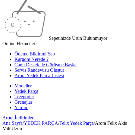
Sepetinizde Ürün Bulunmuyor
Online Hizmetler
Ödeme Bildirimi Yap
Kargom Nerede ?
Canlı Destek ile Görüşme Başlat
Servis Randevusu Oluştur
Arora Yedek Parça Listesi
Modeller
Yedek Parça
Treeporter
Grenajlar
Yardım
Arora
İndirimleri
Ana Sayfa
/
YEDEK PARÇA
/
Felix Yedek Parça
/
Arora Felix Akis
Mili Uzun