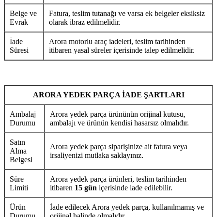
Belge ve
Fatura, teslim tutanağı ve varsa ek belgeler eksiksiz
Evrak
olarak ibraz edilmelidir.
İade
Arora motorlu araç iadeleri, teslim tarihinden
Süresi
itibaren yasal süreler içerisinde talep edilmelidir.
ARORA YEDEK PARÇA İADE ŞARTLARI
Ambalaj
Arora yedek parça ürününün orijinal kutusu,
Durumu
ambalajı ve ürünün kendisi hasarsız olmalıdır.
Satın
Arora yedek parça siparişinize ait fatura veya
Alma
irsaliyenizi mutlaka saklayınız.
Belgesi
Süre
Arora yedek parça ürünleri, teslim tarihinden
Limiti
itibaren
15 gün
içerisinde iade edilebilir.
Ürün
İade edilecek Arora yedek parça, kullanılmamış ve
Durumu
orijinal halinde olmalıdır.