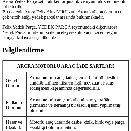
Arora Yedek Parça satın alırken orijinallik ve uyumluluk en önemli
kriterlerdir.
Bu nedenle Arora Felix Akis Mili Uzun, Arora kullanıcılarının en
çok tercih ettiği yedek parçalar arasında bulunmaktadır.
Felix Yedek Parça, YEDEK PARÇA reyonundaki diğer Arora
Yedek Parça ürünlerimizi de inceleyerek ihtiyacınıza en uygun
parçayı kolayca seçebilirsiniz.
Bilgilendirme
ARORA MOTORLU ARAÇ İADE ŞARTLARI
Arora motorlu araç iade işlemleri, ürünün teslim
Genel
alındığı tarihten itibaren ilgili mevzuat ve satış
Durum
sözleşmesi kapsamında değerlendirilir.
Arora motorlu araçlar kullanılmamış, trafiğe
Kullanım
çıkmamış ve herhangi bir tescil işlemi yapılmamış
Durumu
olmalıdır.
Hasar ve
Motorlu araç üzerinde darbe, çizik, kırık veya parça
Eksiklik
eksikliği bulunmamalıdır.