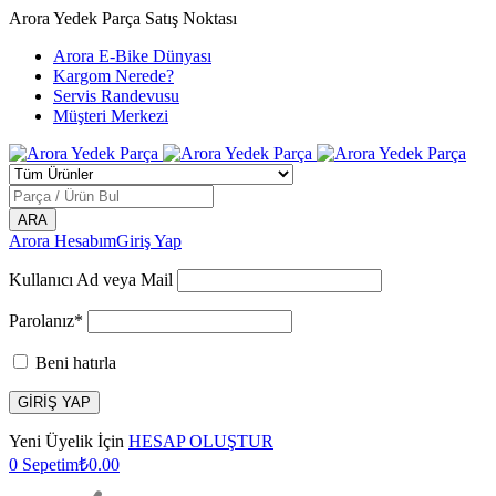
Arora Yedek Parça Satış Noktası
Arora E-Bike Dünyası
Kargom Nerede?
Servis Randevusu
Müşteri Merkezi
Arora Hesabım
Giriş Yap
Kullanıcı Ad veya Mail
Parolanız*
Beni hatırla
Yeni Üyelik İçin
HESAP OLUŞTUR
0
Sepetim
₺
0.00