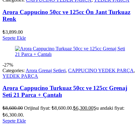
Arora Cappucino 50cc ve 125cc Ön Jant Turkuaz
Renk
₺
3,899.00
Sepete Ekle
-27%
Categories:
Arora Grenaj Setleri
,
CAPPUCINO YEDEK PARÇA
,
YEDEK PARÇA
Arora Cappucino Turkuaz 50cc ve 125cc Grenaj
Seti 21 Parca + Çantalı
₺
8,600.00
Orijinal fiyat: ₺8,600.00.
₺
6,300.00
Şu andaki fiyat:
₺6,300.00.
Sepete Ekle
vespa yedek parça
ARORA YEDEK PARÇA