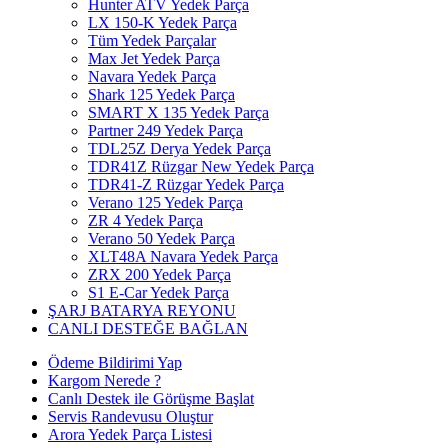
Hunter ATV Yedek Parça
LX 150-K Yedek Parça
Tüm Yedek Parçalar
Max Jet Yedek Parça
Navara Yedek Parça
Shark 125 Yedek Parça
SMART X 135 Yedek Parça
Partner 249 Yedek Parça
TDL25Z Derya Yedek Parça
TDR41Z Rüzgar New Yedek Parça
TDR41-Z Rüzgar Yedek Parça
Verano 125 Yedek Parça
ZR 4 Yedek Parça
Verano 50 Yedek Parça
XLT48A Navara Yedek Parça
ZRX 200 Yedek Parça
S1 E-Car Yedek Parça
ŞARJ BATARYA REYONU
CANLI DESTEĞE BAĞLAN
Ödeme Bildirimi Yap
Kargom Nerede ?
Canlı Destek ile Görüşme Başlat
Servis Randevusu Oluştur
Arora Yedek Parça Listesi