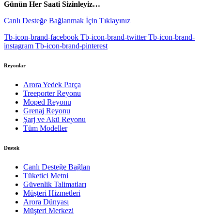
Günün Her Saati Sizinleyiz…
Canlı Desteğe Bağlanmak İçin Tıklayınız
Tb-icon-brand-facebook
Tb-icon-brand-twitter
Tb-icon-brand-
instagram
Tb-icon-brand-pinterest
Reyonlar
Arora Yedek Parça
Treeporter Reyonu
Moped Reyonu
Grenaj Reyonu
Şarj ve Akü Reyonu
Tüm Modeller
Destek
Canlı Desteğe Bağlan
Tüketici Metni
Güvenlik Talimatları
Müşteri Hizmetleri
Arora Dünyası
Müşteri Merkezi