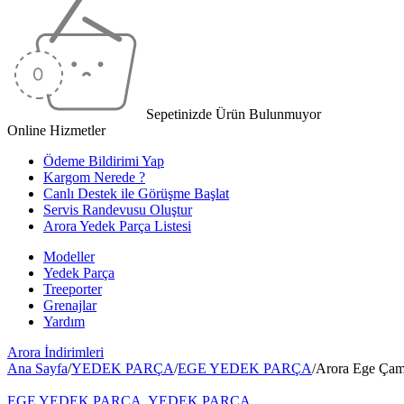
Sepetinizde Ürün Bulunmuyor
Online Hizmetler
Ödeme Bildirimi Yap
Kargom Nerede ?
Canlı Destek ile Görüşme Başlat
Servis Randevusu Oluştur
Arora Yedek Parça Listesi
Modeller
Yedek Parça
Treeporter
Grenajlar
Yardım
Arora
İndirimleri
Ana Sayfa
/
YEDEK PARÇA
/
EGE YEDEK PARÇA
/
Arora Ege Çam
EGE YEDEK PARÇA
,
YEDEK PARÇA