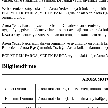
yüksek kalite standartlarına sahiptir. Dayanıklı yapısı sayesinde uzu
Web sitemizde satışta olan tüm Arora Yedek Parça ürünleri orijinaldir 
EGE YEDEK PARÇA, YEDEK PARÇA grubuna ait olan Arora Ege Çamurlu
orijinal üründür.
Arora Yedek Parça ihtiyaçlarınız için doğru adres olan sitemizde;
uygun fiyat, güvenli ödeme ve hızlı teslimat avantajlarını bir arada bula
₺
240.00
fiyat etiketiyle satışa sunulan bu ürün, hem kalite hem de fi
Arora Yedek Parça satın alırken orijinallik ve uyumluluk en önemli krit
Bu nedenle Arora Ege Çamurluk Tozluğu, Arora kullanıcılarının en çok
EGE YEDEK PARÇA, YEDEK PARÇA reyonundaki diğer Arora Yedek Parç
Bilgilendirme
ARORA MOTO
Genel Durum
Arora motorlu araç iade işlemleri, ürünün tesli
Kullanım Durumu
Arora motorlu araçlar kullanılmamış, trafiğe ç