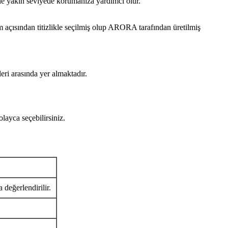
ine yakın seviyede korumanıza yardımcı olur.
ından titizlikle seçilmiş olup ARORA tarafından üretilmiş
eri arasında yer almaktadır.
yca seçebilirsiniz.
 değerlendirilir.