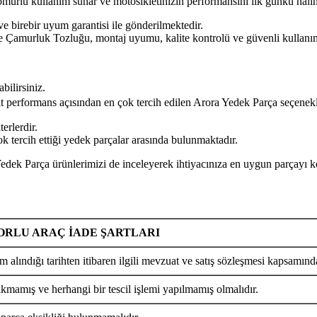
n ömürlü kullanım sunar ve motosikletinizin performansını ilk günkü hal
ve birebir uyum garantisi ile gönderilmektedir.
k Tozluğu, montaj uyumu, kalite kontrolü ve güvenli kullanım açıs
bilirsiniz.
yat performans açısından en çok tercih edilen Arora Yedek Parça seçenekl
erlerdir.
 tercih ettiği yedek parçalar arasında bulunmaktadır.
a ürünlerimizi de inceleyerek ihtiyacınıza en uygun parçayı kola
RLU ARAÇ İADE ŞARTLARI
m alındığı tarihten itibaren ilgili mevzuat ve satış sözleşmesi kapsamında
ıkmamış ve herhangi bir tescil işlemi yapılmamış olmalıdır.