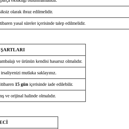
 parça eksikliği bulunmamalıdır.
iksiz olarak ibraz edilmelidir.
tibaren yasal süreler içerisinde talep edilmelidir.
 ŞARTLARI
ambalajı ve ürünün kendisi hasarsız olmalıdır.
 irsaliyenizi mutlaka saklayınız.
 itibaren
15 gün
içerisinde iade edilebilir.
ş ve orijinal halinde olmalıdır.
ECİ