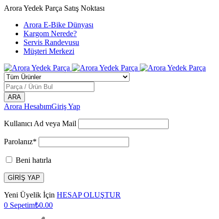
Arora Yedek Parça Satış Noktası
Arora E-Bike Dünyası
Kargom Nerede?
Servis Randevusu
Müşteri Merkezi
Arora Hesabım
Giriş Yap
Kullanıcı Ad veya Mail
Parolanız*
Beni hatırla
Yeni Üyelik İçin
HESAP OLUŞTUR
0
Sepetim
₺
0.00