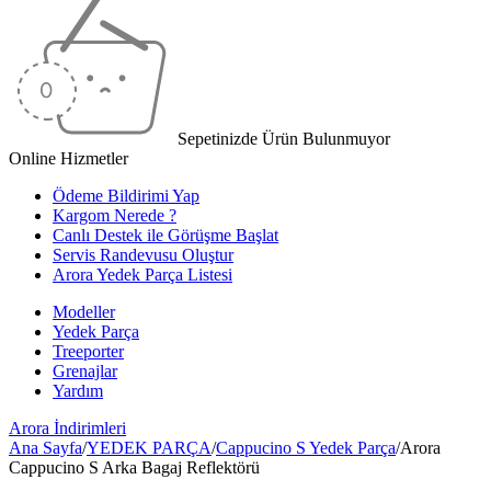
Sepetinizde Ürün Bulunmuyor
Online Hizmetler
Ödeme Bildirimi Yap
Kargom Nerede ?
Canlı Destek ile Görüşme Başlat
Servis Randevusu Oluştur
Arora Yedek Parça Listesi
Modeller
Yedek Parça
Treeporter
Grenajlar
Yardım
Arora
İndirimleri
Ana Sayfa
/
YEDEK PARÇA
/
Cappucino S Yedek Parça
/
Arora
Cappucino S Arka Bagaj Reflektörü