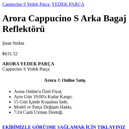
Cappucino S Yedek Parça
,
YEDEK PARÇA
Arora Cappucino S Arka Bagaj
Reflektörü
Şuan Stokta
₺
631.52
ARORA YEDEK PARÇA
Cappucino S Yedek Parça
Arora © Online Satış
Arora Online'a Özel Fiyat,
Aynı Gün 19:00'a Kadar Kargo,
15 Gün İçinde Koşulsuz İade,
Model ve Parça Değişim Hakkı,
7/24 Canlı Uzman Desteği,
EKİBİMİZLE GÖRÜŞME SAĞLAMAK İÇİN TIKLAYINIZ