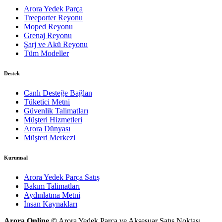
Arora Yedek Parça
Treeporter Reyonu
Moped Reyonu
Grenaj Reyonu
Şarj ve Akü Reyonu
Tüm Modeller
Destek
Canlı Desteğe Bağlan
Tüketici Metni
Güvenlik Talimatları
Müşteri Hizmetleri
Arora Dünyası
Müşteri Merkezi
Kurumsal
Arora Yedek Parça Satış
Bakım Talimatları
Aydınlatma Metni
İnsan Kaynakları
Arora Online ©
Arora Yedek Parça ve Aksesuar Satış Noktası