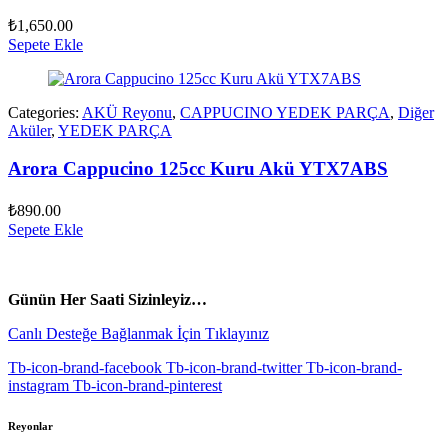
₺
1,650.00
Sepete Ekle
Categories:
AKÜ Reyonu
,
CAPPUCINO YEDEK PARÇA
,
Diğer
Aküler
,
YEDEK PARÇA
Arora Cappucino 125cc Kuru Akü YTX7ABS
₺
890.00
Sepete Ekle
vespa yedek parça
ARORA YEDEK PARÇA
Günün Her Saati Sizinleyiz…
Canlı Desteğe Bağlanmak İçin Tıklayınız
Tb-icon-brand-facebook
Tb-icon-brand-twitter
Tb-icon-brand-
instagram
Tb-icon-brand-pinterest
Reyonlar