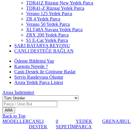
TDR41Z Rüzgar New Yedek Parça
TDR41-Z Rüzgar Yedek Parça
Verano 125 Yedek Parça
ZR 4 Yedek Parça
Verano 50 Yedek Parça
XLT48A Navara Yedek Parça
ZRX 200 Yedek Parça
S1 E-Car Yedek Parça
ŞARJ BATARYA REYONU
CANLI DESTEĞE BAĞLAN
Ödeme Bildirimi Yap
Kargom Nerede ?
Canlı Destek ile Görüşme Başlat
Servis Randevusu Oluştur
Arora Yedek Parça Listesi
Arora
İndirimleri
Back to Top
MODELLER
CANLI
0
YEDEK
GRENAJ
BUL
DESTEK
SEPETİM
PARÇA