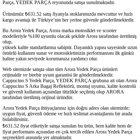
Parça, YEDEK PARÇA reyonunda satışa sunulmaktadır.
Ürünümüz
₺
631.52
satış fiyatıyla stoklarımızda mevcuttur ve hızlı
kargo avantajı ile Türkiye’nin her yerine güvenle gönderilmektedir.
Bu Arora Yedek Parça, Arora marka motosiklet ve scooter
modelleriyle %100 uyumlu olacak şekilde Arora tarafından üretilmiş
olup,
yüksek kalite standartlarına sahiptir. Dayanıklı yapısı sayesinde uzun
ömürlü kullanım sunar ve motosikletinizin performansını ilk günkü
haline yakın seviyede korumanıza yardımcı olur.
Web sitemizde satışta olan tüm Arora Yedek Parça ürünleri
orijinaldir ve birebir uyum garantisi ile gönderilmektedir.
Cappucino S Yedek Parça, YEDEK PARÇA grubuna ait olan Arora
Cappucino S Arka Bagaj Reflektörü, montaj uyumu, kalite kontrolü
ve güvenli kullanım açısından titizlikle seçilmiş olup ARORA
tarafından üretilmiş orijinal üründür.
Arora Yedek Parça ihtiyaçlarınız için doğru adres olan sitemizde;
uygun fiyat, güvenli ödeme ve hızlı teslimat avantajlarını bir arada
bulabilirsiniz.
₺
631.52
fiyat etiketiyle satışa sunulan bu ürün, hem kalite hem de
fiyat performans açısından en çok tercih edilen Arora Yedek Parça
seçenekleri arasında yer almaktadır.