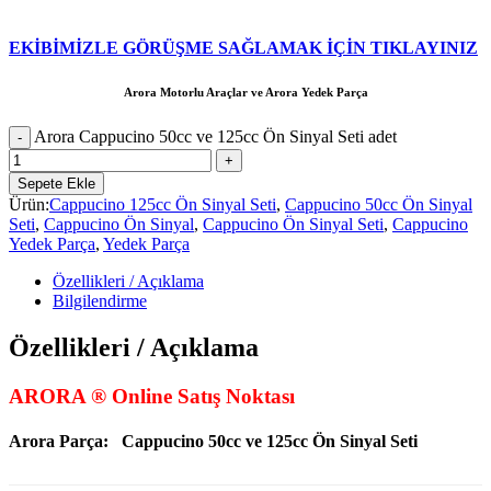
EKİBİMİZLE GÖRÜŞME SAĞLAMAK İÇİN TIKLAYINIZ
Arora Motorlu Araçlar ve Arora Yedek Parça
Arora Cappucino 50cc ve 125cc Ön Sinyal Seti adet
Sepete Ekle
Ürün:
Cappucino 125cc Ön Sinyal Seti
,
Cappucino 50cc Ön Sinyal
Seti
,
Cappucino Ön Sinyal
,
Cappucino Ön Sinyal Seti
,
Cappucino
Yedek Parça
,
Yedek Parça
Özellikleri / Açıklama
Bilgilendirme
Özellikleri / Açıklama
ARORA ® Online Satış Noktası
Arora Parça:
Cappucino 50cc ve 125cc Ön Sinyal Seti