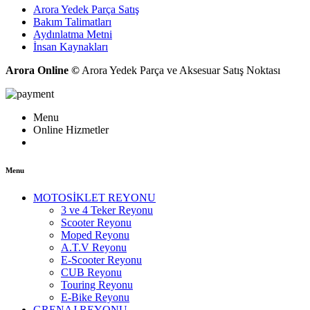
Arora Yedek Parça Satış
Bakım Talimatları
Aydınlatma Metni
İnsan Kaynakları
Arora Online ©
Arora Yedek Parça ve Aksesuar Satış Noktası
Menu
Online Hizmetler
Menu
MOTOSİKLET REYONU
3 ve 4 Teker Reyonu
Scooter Reyonu
Moped Reyonu
A.T.V Reyonu
E-Scooter Reyonu
CUB Reyonu
Touring Reyonu
E-Bike Reyonu
GRENAJ REYONU