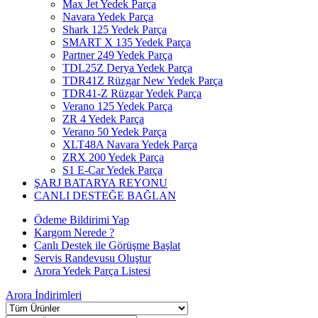
Max Jet Yedek Parça
Navara Yedek Parça
Shark 125 Yedek Parça
SMART X 135 Yedek Parça
Partner 249 Yedek Parça
TDL25Z Derya Yedek Parça
TDR41Z Rüzgar New Yedek Parça
TDR41-Z Rüzgar Yedek Parça
Verano 125 Yedek Parça
ZR 4 Yedek Parça
Verano 50 Yedek Parça
XLT48A Navara Yedek Parça
ZRX 200 Yedek Parça
S1 E-Car Yedek Parça
ŞARJ BATARYA REYONU
CANLI DESTEĞE BAĞLAN
Ödeme Bildirimi Yap
Kargom Nerede ?
Canlı Destek ile Görüşme Başlat
Servis Randevusu Oluştur
Arora Yedek Parça Listesi
Arora
İndirimleri