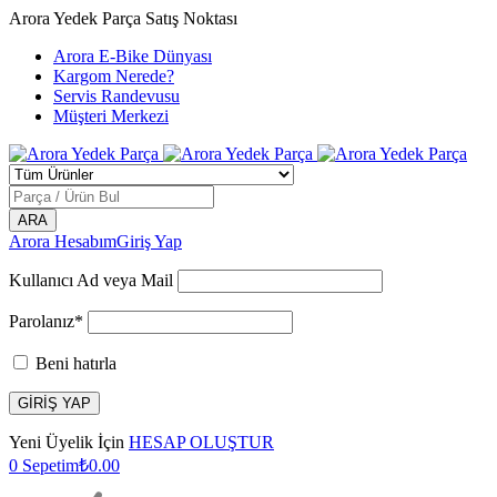
Arora Yedek Parça Satış Noktası
Arora E-Bike Dünyası
Kargom Nerede?
Servis Randevusu
Müşteri Merkezi
Arora Hesabım
Giriş Yap
Kullanıcı Ad veya Mail
Parolanız*
Beni hatırla
Yeni Üyelik İçin
HESAP OLUŞTUR
0
Sepetim
₺
0.00