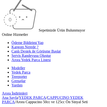
Sepetinizde Ürün Bulunmuyor
Online Hizmetler
Ödeme Bildirimi Yap
Kargom Nerede ?
Canlı Destek ile Görüşme Başlat
Servis Randevusu Oluştur
Arora Yedek Parça Listesi
Modeller
Yedek Parça
Treeporter
Grenajlar
Yardım
Arora
İndirimleri
Ana Sayfa
/
YEDEK PARÇA
/
CAPPUCINO YEDEK
PARÇA
/
Arora Cappucino 50cc ve 125cc Ön Sinyal Seti