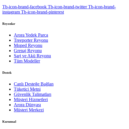
Tb-icon-brand-facebook
Tb-icon-brand-twitter
Tb-icon-brand-
instagram
Tb-icon-brand-pinterest
Reyonlar
Arora Yedek Parça
Treeporter Reyonu
Moped Reyonu
Grenaj Reyonu
Şarj ve Akü Reyonu
Tüm Modeller
Destek
Canlı Desteğe Bağlan
Tüketici Metni
Güvenlik Talimatları
Müşteri Hizmetleri
Arora Dünyası
Müşteri Merkezi
Kurumsal