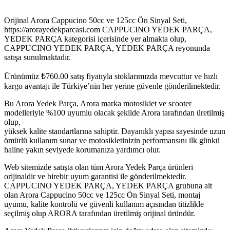
Orijinal Arora Cappucino 50cc ve 125cc Ön Sinyal Seti,
https://arorayedekparcasi.com CAPPUCINO YEDEK PARÇA,
YEDEK PARÇA kategorisi içerisinde yer almakta olup,
CAPPUCINO YEDEK PARÇA, YEDEK PARÇA reyonunda
satışa sunulmaktadır.
Ürünümüz
₺
760.00
satış fiyatıyla stoklarımızda mevcuttur ve hızlı
kargo avantajı ile Türkiye’nin her yerine güvenle gönderilmektedir.
Bu Arora Yedek Parça, Arora marka motosiklet ve scooter
modelleriyle %100 uyumlu olacak şekilde Arora tarafından üretilmiş
olup,
yüksek kalite standartlarına sahiptir. Dayanıklı yapısı sayesinde uzun
ömürlü kullanım sunar ve motosikletinizin performansını ilk günkü
haline yakın seviyede korumanıza yardımcı olur.
Web sitemizde satışta olan tüm Arora Yedek Parça ürünleri
orijinaldir ve birebir uyum garantisi ile gönderilmektedir.
CAPPUCINO YEDEK PARÇA, YEDEK PARÇA grubuna ait
olan Arora Cappucino 50cc ve 125cc Ön Sinyal Seti, montaj
uyumu, kalite kontrolü ve güvenli kullanım açısından titizlikle
seçilmiş olup ARORA tarafından üretilmiş orijinal üründür.