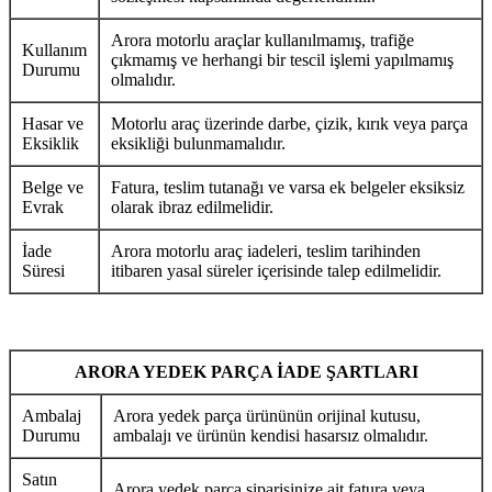
Arora motorlu araçlar kullanılmamış, trafiğe
Kullanım
çıkmamış ve herhangi bir tescil işlemi yapılmamış
Durumu
olmalıdır.
Hasar ve
Motorlu araç üzerinde darbe, çizik, kırık veya parça
Eksiklik
eksikliği bulunmamalıdır.
Belge ve
Fatura, teslim tutanağı ve varsa ek belgeler eksiksiz
Evrak
olarak ibraz edilmelidir.
İade
Arora motorlu araç iadeleri, teslim tarihinden
Süresi
itibaren yasal süreler içerisinde talep edilmelidir.
ARORA YEDEK PARÇA İADE ŞARTLARI
Ambalaj
Arora yedek parça ürününün orijinal kutusu,
Durumu
ambalajı ve ürünün kendisi hasarsız olmalıdır.
Satın
Arora yedek parça siparişinize ait fatura veya