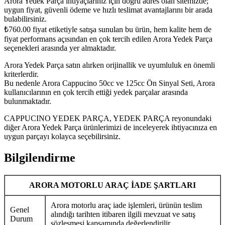
Arora Yedek Parça ihtiyaçlarınız için doğru adres olan sitemizde;
uygun fiyat, güvenli ödeme ve hızlı teslimat avantajlarını bir arada
bulabilirsiniz.
₺
760.00
fiyat etiketiyle satışa sunulan bu ürün, hem kalite hem de
fiyat performans açısından en çok tercih edilen Arora Yedek Parça
seçenekleri arasında yer almaktadır.
Arora Yedek Parça satın alırken orijinallik ve uyumluluk en önemli
kriterlerdir.
Bu nedenle Arora Cappucino 50cc ve 125cc Ön Sinyal Seti, Arora
kullanıcılarının en çok tercih ettiği yedek parçalar arasında
bulunmaktadır.
CAPPUCINO YEDEK PARÇA, YEDEK PARÇA reyonundaki
diğer Arora Yedek Parça ürünlerimizi de inceleyerek ihtiyacınıza en
uygun parçayı kolayca seçebilirsiniz.
Bilgilendirme
ARORA MOTORLU ARAÇ İADE ŞARTLARI
Arora motorlu araç iade işlemleri, ürünün teslim
Genel
alındığı tarihten itibaren ilgili mevzuat ve satış
Durum
sözleşmesi kapsamında değerlendirilir.