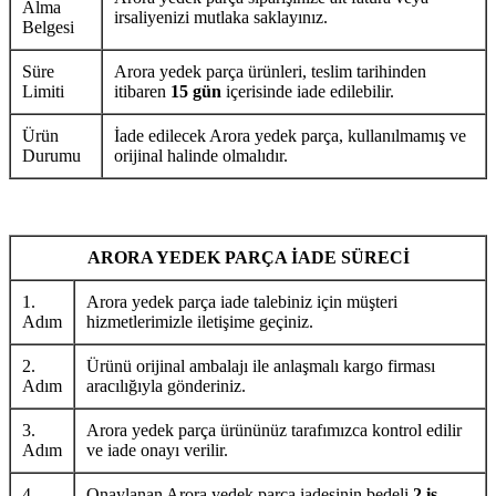
Alma
irsaliyenizi mutlaka saklayınız.
Belgesi
Süre
Arora yedek parça ürünleri, teslim tarihinden
Limiti
itibaren
15 gün
içerisinde iade edilebilir.
Ürün
İade edilecek Arora yedek parça, kullanılmamış ve
Durumu
orijinal halinde olmalıdır.
ARORA YEDEK PARÇA İADE SÜRECİ
1.
Arora yedek parça iade talebiniz için müşteri
Adım
hizmetlerimizle iletişime geçiniz.
2.
Ürünü orijinal ambalajı ile anlaşmalı kargo firması
Adım
aracılığıyla gönderiniz.
3.
Arora yedek parça ürününüz tarafımızca kontrol edilir
Adım
ve iade onayı verilir.
4.
Onaylanan Arora yedek parça iadesinin bedeli
2 iş