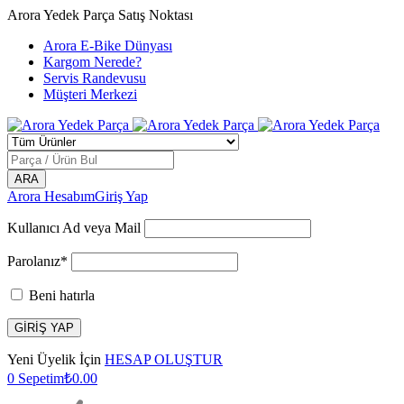
Arora Yedek Parça Satış Noktası
Arora E-Bike Dünyası
Kargom Nerede?
Servis Randevusu
Müşteri Merkezi
Arora Hesabım
Giriş Yap
Kullanıcı Ad veya Mail
Parolanız*
Beni hatırla
Yeni Üyelik İçin
HESAP OLUŞTUR
0
Sepetim
₺
0.00