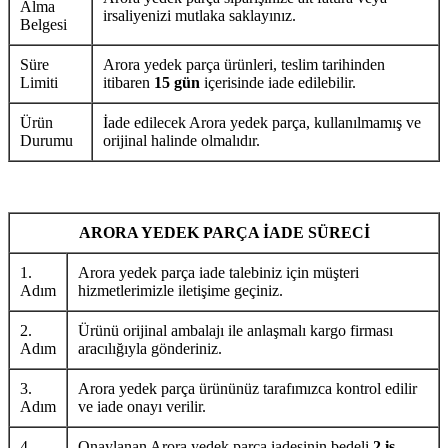
Alma
irsaliyenizi mutlaka saklayınız.
Belgesi
Süre
Arora yedek parça ürünleri, teslim tarihinden
Limiti
itibaren
15 gün
içerisinde iade edilebilir.
Ürün
İade edilecek Arora yedek parça, kullanılmamış ve
Durumu
orijinal halinde olmalıdır.
ARORA YEDEK PARÇA İADE SÜRECİ
1.
Arora yedek parça iade talebiniz için müşteri
Adım
hizmetlerimizle iletişime geçiniz.
2.
Ürünü orijinal ambalajı ile anlaşmalı kargo firması
Adım
aracılığıyla gönderiniz.
3.
Arora yedek parça ürününüz tarafımızca kontrol edilir
Adım
ve iade onayı verilir.
4.
Onaylanan Arora yedek parça iadesinin bedeli
2 iş