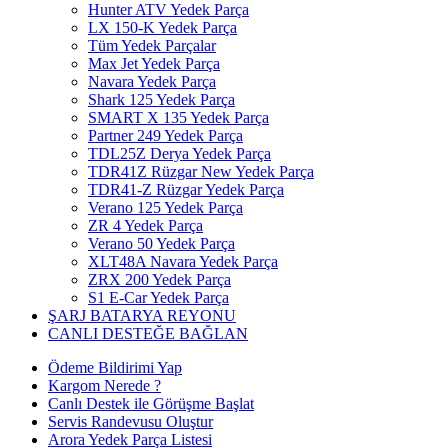
Hunter ATV Yedek Parça
LX 150-K Yedek Parça
Tüm Yedek Parçalar
Max Jet Yedek Parça
Navara Yedek Parça
Shark 125 Yedek Parça
SMART X 135 Yedek Parça
Partner 249 Yedek Parça
TDL25Z Derya Yedek Parça
TDR41Z Rüzgar New Yedek Parça
TDR41-Z Rüzgar Yedek Parça
Verano 125 Yedek Parça
ZR 4 Yedek Parça
Verano 50 Yedek Parça
XLT48A Navara Yedek Parça
ZRX 200 Yedek Parça
S1 E-Car Yedek Parça
ŞARJ BATARYA REYONU
CANLI DESTEĞE BAĞLAN
Ödeme Bildirimi Yap
Kargom Nerede ?
Canlı Destek ile Görüşme Başlat
Servis Randevusu Oluştur
Arora Yedek Parça Listesi