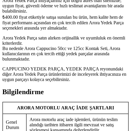
Arora Yedek Parça ihtiyaçlarınız için doğru adres olan sitemizde;
uygun fiyat, güvenli ödeme ve hızlı teslimat avantajlarını bir arada
bulabilirsiniz.
₺
400.00
fiyat etiketiyle satışa sunulan bu ürün, hem kalite hem de
fiyat performans açısından en çok tercih edilen Arora Yedek Parça
seçenekleri arasında yer almaktadır.
Arora Yedek Parça satın alırken orijinallik ve uyumluluk en önemli
kriterlerdir.
Bu nedenle Arora Cappucino 50cc ve 125cc Kontak Seti, Arora
kullanıcılarının en çok tercih ettiği yedek parçalar arasında
bulunmaktadır.
CAPPUCINO YEDEK PARÇA, YEDEK PARÇA reyonundaki
diğer Arora Yedek Parça ürünlerimizi de inceleyerek ihtiyacınıza en
uygun parçayı kolayca seçebilirsiniz.
Bilgilendirme
ARORA MOTORLU ARAÇ İADE ŞARTLARI
Arora motorlu araç iade işlemleri, ürünün teslim
Genel
alındığı tarihten itibaren ilgili mevzuat ve satış
Durum
sözleşmesi kapsamında değerlendirilir.