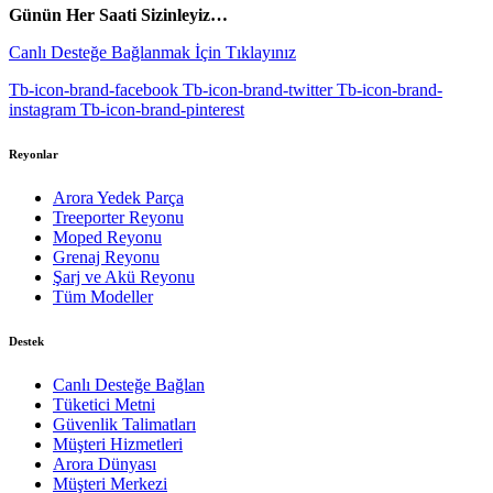
Günün Her Saati Sizinleyiz…
Canlı Desteğe Bağlanmak İçin Tıklayınız
Tb-icon-brand-facebook
Tb-icon-brand-twitter
Tb-icon-brand-
instagram
Tb-icon-brand-pinterest
Reyonlar
Arora Yedek Parça
Treeporter Reyonu
Moped Reyonu
Grenaj Reyonu
Şarj ve Akü Reyonu
Tüm Modeller
Destek
Canlı Desteğe Bağlan
Tüketici Metni
Güvenlik Talimatları
Müşteri Hizmetleri
Arora Dünyası
Müşteri Merkezi