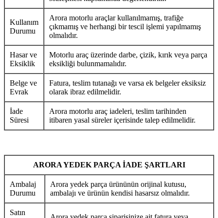
Arora motorlu araçlar kullanılmamış, trafiğe
Kullanım
çıkmamış ve herhangi bir tescil işlemi yapılmamış
Durumu
olmalıdır.
Hasar ve
Motorlu araç üzerinde darbe, çizik, kırık veya parça
Eksiklik
eksikliği bulunmamalıdır.
Belge ve
Fatura, teslim tutanağı ve varsa ek belgeler eksiksiz
Evrak
olarak ibraz edilmelidir.
İade
Arora motorlu araç iadeleri, teslim tarihinden
Süresi
itibaren yasal süreler içerisinde talep edilmelidir.
ARORA YEDEK PARÇA İADE ŞARTLARI
Ambalaj
Arora yedek parça ürününün orijinal kutusu,
Durumu
ambalajı ve ürünün kendisi hasarsız olmalıdır.
Satın
Arora yedek parça siparişinize ait fatura veya