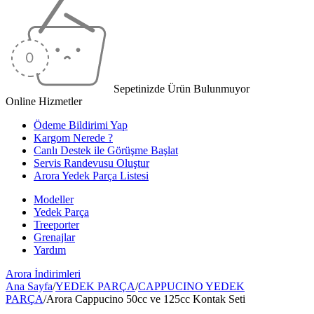
Sepetinizde Ürün Bulunmuyor
Online Hizmetler
Ödeme Bildirimi Yap
Kargom Nerede ?
Canlı Destek ile Görüşme Başlat
Servis Randevusu Oluştur
Arora Yedek Parça Listesi
Modeller
Yedek Parça
Treeporter
Grenajlar
Yardım
Arora
İndirimleri
Ana Sayfa
/
YEDEK PARÇA
/
CAPPUCINO YEDEK
PARÇA
/
Arora Cappucino 50cc ve 125cc Kontak Seti