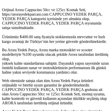
Orijinal Arora Cappucino 50cc ve 125cc Kontak Seti,
https://arorayedekparcasi.com CAPPUCINO YEDEK PARÇA,
YEDEK PARÇA kategorisi içerisinde yer almakta olup,
CAPPUCINO YEDEK PARÇA, YEDEK PARÇA reyonunda
satışa sunulmaktadır.
Ürünümüz
₺
400.00
satış fiyatıyla stoklarımızda mevcuttur ve hızlı
kargo avantajı ile Türkiye’nin her yerine güvenle gönderilmektedir.
Bu Arora Yedek Parça, Arora marka motosiklet ve scooter
modelleriyle %100 uyumlu olacak şekilde Arora tarafından üretilmiş
olup,
yüksek kalite standartlarına sahiptir. Dayanıklı yapısı sayesinde uzun
ömürlü kullanım sunar ve motosikletinizin performansını ilk günkü
haline yakın seviyede korumanıza yardımcı olur.
Web sitemizde satışta olan tüm Arora Yedek Parça ürünleri
orijinaldir ve birebir uyum garantisi ile gönderilmektedir.
CAPPUCINO YEDEK PARÇA, YEDEK PARÇA grubuna ait
olan Arora Cappucino 50cc ve 125cc Kontak Seti, montaj uyumu,
kalite kontrolü ve güvenli kullanım açısından titizlikle seçilmiş olup
ARORA tarafından üretilmiş orijinal üründür.