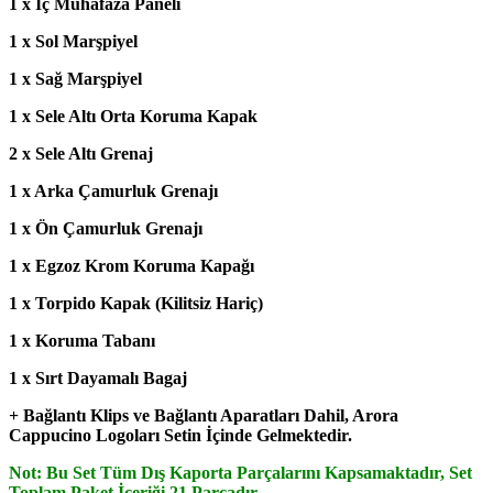
1 x İç Muhafaza Paneli
1 x Sol Marşpiyel
1 x Sağ Marşpiyel
1 x Sele Altı Orta Koruma Kapak
2 x Sele Altı Grenaj
1 x Arka Çamurluk Grenajı
1 x Ön Çamurluk Grenajı
1 x Egzoz Krom Koruma Kapağı
1 x Torpido Kapak (Kilitsiz Hariç)
1 x Koruma Tabanı
1 x Sırt Dayamalı Bagaj
+ Bağlantı Klips ve Bağlantı Aparatları Dahil, Arora
Cappucino Logoları Setin İçinde Gelmektedir.
Not: Bu Set Tüm Dış Kaporta Parçalarını Kapsamaktadır, Set
Toplam Paket İçeriği 21 Parçadır.