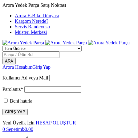
Arora Yedek Parça Satış Noktası
Arora E-Bike Dünyası
Kargom Nerede?
Servis Randevusu
Müşteri Merkezi
Arora Hesabım
Giriş Yap
Kullanıcı Ad veya Mail
Parolanız*
Beni hatırla
Yeni Üyelik İçin
HESAP OLUŞTUR
0
Sepetim
₺
0.00