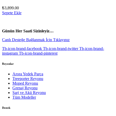
₺
3,899.00
Sepete Ekle
vespa yedek parça
ARORA YEDEK PARÇA
Günün Her Saati Sizinleyiz…
Canlı Desteğe Bağlanmak İçin Tıklayınız
Tb-icon-brand-facebook
Tb-icon-brand-twitter
Tb-icon-brand-
instagram
Tb-icon-brand-pinterest
Reyonlar
Arora Yedek Parça
Treeporter Reyonu
Moped Reyonu
Grenaj Reyonu
Şarj ve Akü Reyonu
Tüm Modeller
Destek