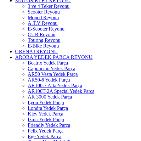
MOTOSİKLET REYONU
3 ve 4 Teker Reyonu
Scooter Reyonu
Moped Reyonu
A.T.V Reyonu
E-Scooter Reyonu
CUB Reyonu
Touring Reyonu
E-Bike Reyonu
GRENAJ REYONU
ARORA YEDEK PARÇA REYONU
Beatrix Yedek Parça
Cappucino Yedek Parça
AR50 Vesta Yedek Parça
AR50-6 Yedek Parça
AR100-7 Alfa Yedek Parça
AR100T-2A Special Yedek Parça
AR 3000 Yedek Parça
Lyon Yedek Parça
Londra Yedek Parça
Kiev Yedek Parça
İzmir Yedek Parça
Friendly Yedek Parça
Felix Yedek Parça
Ege Yedek Parça