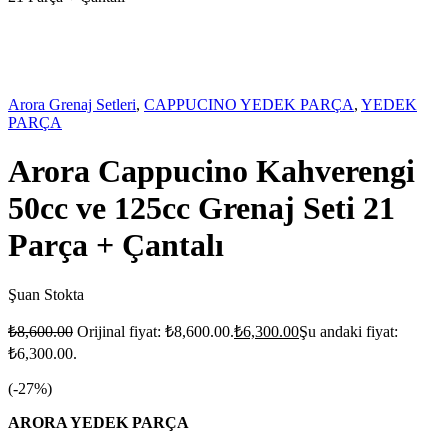
-27%
İNDİRİM
Arora Grenaj Setleri
,
CAPPUCINO YEDEK PARÇA
,
YEDEK
PARÇA
Arora Cappucino Kahverengi
50cc ve 125cc Grenaj Seti 21
Parça + Çantalı
Şuan Stokta
₺
8,600.00
Orijinal fiyat: ₺8,600.00.
₺
6,300.00
Şu andaki fiyat:
₺6,300.00.
(-
27
%)
ARORA YEDEK PARÇA