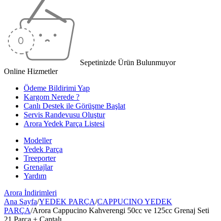
Sepetinizde Ürün Bulunmuyor
Online Hizmetler
Ödeme Bildirimi Yap
Kargom Nerede ?
Canlı Destek ile Görüşme Başlat
Servis Randevusu Oluştur
Arora Yedek Parça Listesi
Modeller
Yedek Parça
Treeporter
Grenajlar
Yardım
Arora
İndirimleri
Ana Sayfa
/
YEDEK PARÇA
/
CAPPUCINO YEDEK
PARÇA
/
Arora Cappucino Kahverengi 50cc ve 125cc Grenaj Seti
21 Parça + Çantalı