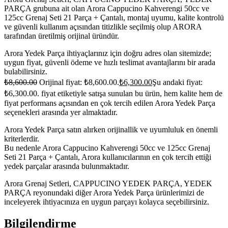
PARÇA grubuna ait olan Arora Cappucino Kahverengi 50cc ve
125cc Grenaj Seti 21 Parça + Çantalı, montaj uyumu, kalite kontrolü
ve güvenli kullanım açısından titizlikle seçilmiş olup ARORA
tarafından üretilmiş orijinal üründür.
Arora Yedek Parça ihtiyaçlarınız için doğru adres olan sitemizde;
uygun fiyat, güvenli ödeme ve hızlı teslimat avantajlarını bir arada
bulabilirsiniz.
₺
8,600.00
Orijinal fiyat: ₺8,600.00.
₺
6,300.00
Şu andaki fiyat:
₺6,300.00.
fiyat etiketiyle satışa sunulan bu ürün, hem kalite hem de
fiyat performans açısından en çok tercih edilen Arora Yedek Parça
seçenekleri arasında yer almaktadır.
Arora Yedek Parça satın alırken orijinallik ve uyumluluk en önemli
kriterlerdir.
Bu nedenle Arora Cappucino Kahverengi 50cc ve 125cc Grenaj
Seti 21 Parça + Çantalı, Arora kullanıcılarının en çok tercih ettiği
yedek parçalar arasında bulunmaktadır.
Arora Grenaj Setleri, CAPPUCINO YEDEK PARÇA, YEDEK
PARÇA reyonundaki diğer Arora Yedek Parça ürünlerimizi de
inceleyerek ihtiyacınıza en uygun parçayı kolayca seçebilirsiniz.
Bilgilendirme