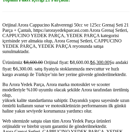
Orijinal Arora Cappucino Kahverengi 50cc ve 125cc Grenaj Seti 21
Parça + Çantalı, https://arorayedekparcasi.com Arora Grenaj Setleri,
CAPPUCINO YEDEK PARÇA, YEDEK PARÇA kategorisi
içerisinde yer almakta olup, Arora Grenaj Setleri, CAPPUCINO
YEDEK PARÇA, YEDEK PARÇA reyonunda satışa
sunulmaktadır.
Ürünümüz
₺
8,600.00
Orijinal fiyat: ₺8,600.00.
₺
6,300.00
Şu andaki
fiyat: ₺6,300.00.
satış fiyatıyla stoklarımızda mevcuttur ve hızlı
kargo avantajı ile Türkiye’nin her yerine güvenle gönderilmektedir.
Bu Arora Yedek Parça, Arora marka motosiklet ve scooter
modelleriyle %100 uyumlu olacak şekilde Arora tarafından üretilmiş
olup,
yüksek kalite standartlarına sahiptir. Dayanıklı yapısı sayesinde uzun
ömürlü kullanım sunar ve motosikletinizin performansını ilk günkü
haline yakın seviyede korumanıza yardımcı olur.
Web sitemizde satışta olan tüm Arora Yedek Parça ürünleri
orijinaldir ve birebir uyum garantisi ile gönderilmektedir.
Arora Grenaj Setleri, CAPPUCINO YEDEK PARÇA, YEDEK