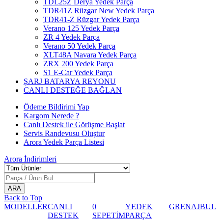
TDL25Z Derya Yedek Parça
TDR41Z Rüzgar New Yedek Parça
TDR41-Z Rüzgar Yedek Parça
Verano 125 Yedek Parça
ZR 4 Yedek Parça
Verano 50 Yedek Parça
XLT48A Navara Yedek Parça
ZRX 200 Yedek Parça
S1 E-Car Yedek Parça
ŞARJ BATARYA REYONU
CANLI DESTEĞE BAĞLAN
Ödeme Bildirimi Yap
Kargom Nerede ?
Canlı Destek ile Görüşme Başlat
Servis Randevusu Oluştur
Arora Yedek Parça Listesi
Arora
İndirimleri
Back to Top
MODELLER
CANLI
0
YEDEK
GRENAJ
BUL
DESTEK
SEPETİM
PARÇA