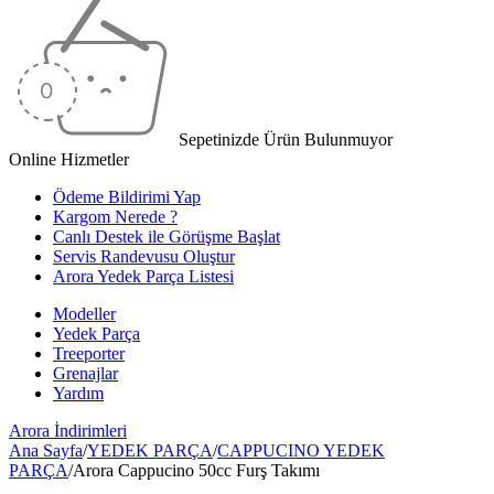
Sepetinizde Ürün Bulunmuyor
Online Hizmetler
Ödeme Bildirimi Yap
Kargom Nerede ?
Canlı Destek ile Görüşme Başlat
Servis Randevusu Oluştur
Arora Yedek Parça Listesi
Modeller
Yedek Parça
Treeporter
Grenajlar
Yardım
Arora
İndirimleri
Ana Sayfa
/
YEDEK PARÇA
/
CAPPUCINO YEDEK
PARÇA
/
Arora Cappucino 50cc Furş Takımı