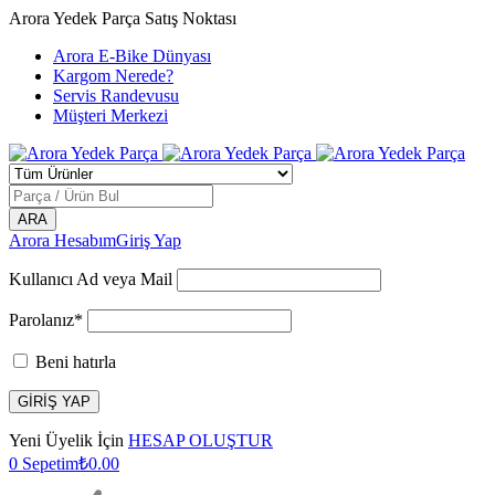
Arora Yedek Parça Satış Noktası
Arora E-Bike Dünyası
Kargom Nerede?
Servis Randevusu
Müşteri Merkezi
Arora Hesabım
Giriş Yap
Kullanıcı Ad veya Mail
Parolanız*
Beni hatırla
Yeni Üyelik İçin
HESAP OLUŞTUR
0
Sepetim
₺
0.00