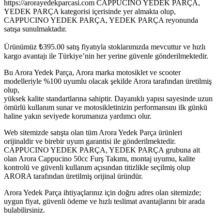
https://arorayedekparcasi.com CAPPUCINO YEDEK PARÇA,
YEDEK PARÇA kategorisi içerisinde yer almakta olup,
CAPPUCINO YEDEK PARÇA, YEDEK PARÇA reyonunda
satışa sunulmaktadır.
Ürünümüz
₺
395.00
satış fiyatıyla stoklarımızda mevcuttur ve hızlı
kargo avantajı ile Türkiye’nin her yerine güvenle gönderilmektedir.
Bu Arora Yedek Parça, Arora marka motosiklet ve scooter
modelleriyle %100 uyumlu olacak şekilde Arora tarafından üretilmiş
olup,
yüksek kalite standartlarına sahiptir. Dayanıklı yapısı sayesinde uzun
ömürlü kullanım sunar ve motosikletinizin performansını ilk günkü
haline yakın seviyede korumanıza yardımcı olur.
Web sitemizde satışta olan tüm Arora Yedek Parça ürünleri
orijinaldir ve birebir uyum garantisi ile gönderilmektedir.
CAPPUCINO YEDEK PARÇA, YEDEK PARÇA grubuna ait
olan Arora Cappucino 50cc Furş Takımı, montaj uyumu, kalite
kontrolü ve güvenli kullanım açısından titizlikle seçilmiş olup
ARORA tarafından üretilmiş orijinal üründür.
Arora Yedek Parça ihtiyaçlarınız için doğru adres olan sitemizde;
uygun fiyat, güvenli ödeme ve hızlı teslimat avantajlarını bir arada
bulabilirsiniz.