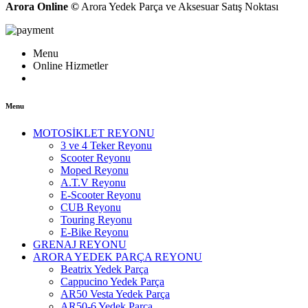
Arora Online ©
Arora Yedek Parça ve Aksesuar Satış Noktası
Menu
Online Hizmetler
Menu
MOTOSİKLET REYONU
3 ve 4 Teker Reyonu
Scooter Reyonu
Moped Reyonu
A.T.V Reyonu
E-Scooter Reyonu
CUB Reyonu
Touring Reyonu
E-Bike Reyonu
GRENAJ REYONU
ARORA YEDEK PARÇA REYONU
Beatrix Yedek Parça
Cappucino Yedek Parça
AR50 Vesta Yedek Parça
AR50-6 Yedek Parça