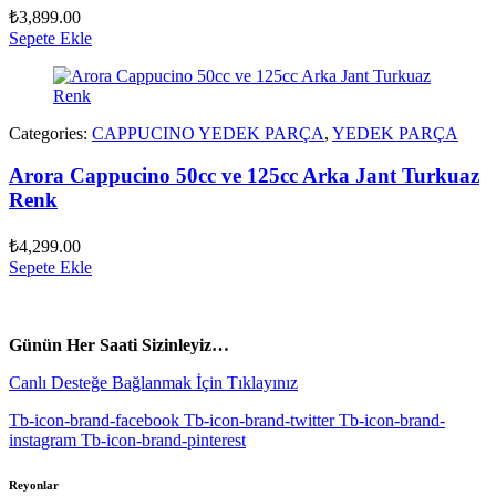
₺
3,899.00
Sepete Ekle
Categories:
CAPPUCINO YEDEK PARÇA
,
YEDEK PARÇA
Arora Cappucino 50cc ve 125cc Arka Jant Turkuaz
Renk
₺
4,299.00
Sepete Ekle
vespa yedek parça
ARORA YEDEK PARÇA
Günün Her Saati Sizinleyiz…
Canlı Desteğe Bağlanmak İçin Tıklayınız
Tb-icon-brand-facebook
Tb-icon-brand-twitter
Tb-icon-brand-
instagram
Tb-icon-brand-pinterest
Reyonlar