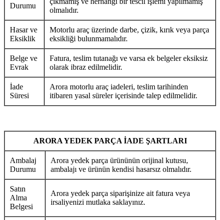
çıkmamış ve herhangi bir tescil işlemi yapılmamış
Durumu
olmalıdır.
Hasar ve
Motorlu araç üzerinde darbe, çizik, kırık veya parça
Eksiklik
eksikliği bulunmamalıdır.
Belge ve
Fatura, teslim tutanağı ve varsa ek belgeler eksiksiz
Evrak
olarak ibraz edilmelidir.
İade
Arora motorlu araç iadeleri, teslim tarihinden
Süresi
itibaren yasal süreler içerisinde talep edilmelidir.
ARORA YEDEK PARÇA İADE ŞARTLARI
Ambalaj
Arora yedek parça ürününün orijinal kutusu,
Durumu
ambalajı ve ürünün kendisi hasarsız olmalıdır.
Satın
Arora yedek parça siparişinize ait fatura veya
Alma
irsaliyenizi mutlaka saklayınız.
Belgesi