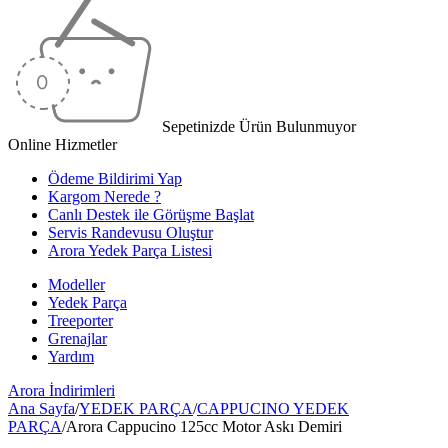
Sepetinizde Ürün Bulunmuyor
Online Hizmetler
Ödeme Bildirimi Yap
Kargom Nerede ?
Canlı Destek ile Görüşme Başlat
Servis Randevusu Oluştur
Arora Yedek Parça Listesi
Modeller
Yedek Parça
Treeporter
Grenajlar
Yardım
Arora
İndirimleri
Ana Sayfa
/
YEDEK PARÇA
/
CAPPUCINO YEDEK
PARÇA
/
Arora Cappucino 125cc Motor Askı Demiri