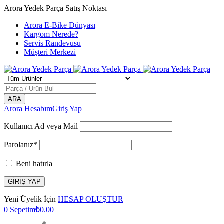
Arora Yedek Parça Satış Noktası
Arora E-Bike Dünyası
Kargom Nerede?
Servis Randevusu
Müşteri Merkezi
Arora Hesabım
Giriş Yap
Kullanıcı Ad veya Mail
Parolanız*
Beni hatırla
Yeni Üyelik İçin
HESAP OLUŞTUR
0
Sepetim
₺
0.00