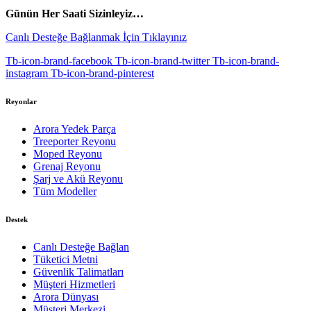
Günün Her Saati Sizinleyiz…
Canlı Desteğe Bağlanmak İçin Tıklayınız
Tb-icon-brand-facebook
Tb-icon-brand-twitter
Tb-icon-brand-
instagram
Tb-icon-brand-pinterest
Reyonlar
Arora Yedek Parça
Treeporter Reyonu
Moped Reyonu
Grenaj Reyonu
Şarj ve Akü Reyonu
Tüm Modeller
Destek
Canlı Desteğe Bağlan
Tüketici Metni
Güvenlik Talimatları
Müşteri Hizmetleri
Arora Dünyası
Müşteri Merkezi