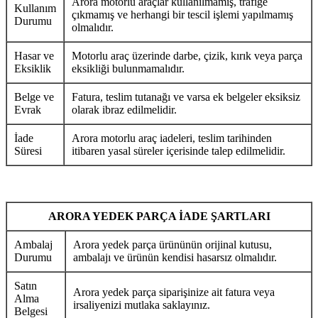
Arora motorlu araçlar kullanılmamış, trafiğe
Kullanım
çıkmamış ve herhangi bir tescil işlemi yapılmamış
Durumu
olmalıdır.
Hasar ve
Motorlu araç üzerinde darbe, çizik, kırık veya parça
Eksiklik
eksikliği bulunmamalıdır.
Belge ve
Fatura, teslim tutanağı ve varsa ek belgeler eksiksiz
Evrak
olarak ibraz edilmelidir.
İade
Arora motorlu araç iadeleri, teslim tarihinden
Süresi
itibaren yasal süreler içerisinde talep edilmelidir.
ARORA YEDEK PARÇA İADE ŞARTLARI
Ambalaj
Arora yedek parça ürününün orijinal kutusu,
Durumu
ambalajı ve ürünün kendisi hasarsız olmalıdır.
Satın
Arora yedek parça siparişinize ait fatura veya
Alma
irsaliyenizi mutlaka saklayınız.
Belgesi