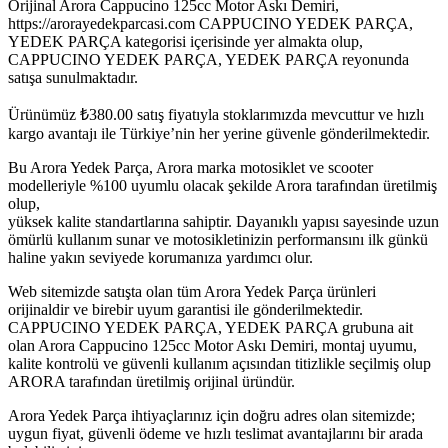
Orijinal Arora Cappucino 125cc Motor Askı Demiri,
https://arorayedekparcasi.com CAPPUCINO YEDEK PARÇA,
YEDEK PARÇA kategorisi içerisinde yer almakta olup,
CAPPUCINO YEDEK PARÇA, YEDEK PARÇA reyonunda
satışa sunulmaktadır.
Ürünümüz
₺
380.00
satış fiyatıyla stoklarımızda mevcuttur ve hızlı
kargo avantajı ile Türkiye’nin her yerine güvenle gönderilmektedir.
Bu Arora Yedek Parça, Arora marka motosiklet ve scooter
modelleriyle %100 uyumlu olacak şekilde Arora tarafından üretilmiş
olup,
yüksek kalite standartlarına sahiptir. Dayanıklı yapısı sayesinde uzun
ömürlü kullanım sunar ve motosikletinizin performansını ilk günkü
haline yakın seviyede korumanıza yardımcı olur.
Web sitemizde satışta olan tüm Arora Yedek Parça ürünleri
orijinaldir ve birebir uyum garantisi ile gönderilmektedir.
CAPPUCINO YEDEK PARÇA, YEDEK PARÇA grubuna ait
olan Arora Cappucino 125cc Motor Askı Demiri, montaj uyumu,
kalite kontrolü ve güvenli kullanım açısından titizlikle seçilmiş olup
ARORA tarafından üretilmiş orijinal üründür.
Arora Yedek Parça ihtiyaçlarınız için doğru adres olan sitemizde;
uygun fiyat, güvenli ödeme ve hızlı teslimat avantajlarını bir arada