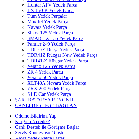
Hunter ATV Yedek Parça
LX 150-K Yedek Parça
Tüm Yedek Parçalar
Max Jet Yedek Parça
Navara Yedek Parça
Shark 125 Yedek Parça
SMART X 135 Yedek Parça
Partner 249 Yedek Parça
TDL25Z Derya Yedek Parça
TDR41Z Rüzgar New Yedek Parça
TDR41-Z Rüzgar Yedek Parça
Verano 125 Yedek Parça
ZR 4 Yedek Parça
Verano 50 Yedek Parça
XLT48A Navara Yedek Parça
ZRX 200 Yedek Parça
S1 E-Car Yedek Parça
ŞARJ BATARYA REYONU
CANLI DESTEĞE BAĞLAN
Ödeme Bildirimi Yap
Kargom Nerede ?
Canlı Destek ile Görüşme Başlat
Servis Randevusu Oluştur
Arora Yedek Parça Listesi