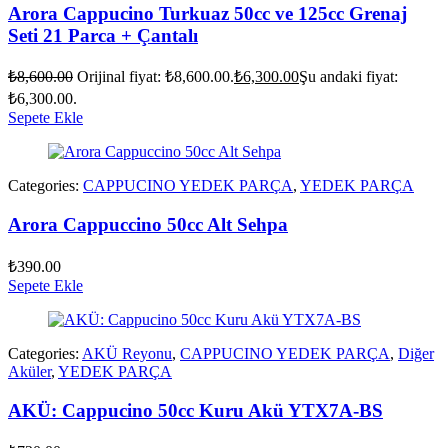
Arora Cappucino Turkuaz 50cc ve 125cc Grenaj
Seti 21 Parca + Çantalı
₺
8,600.00
Orijinal fiyat: ₺8,600.00.
₺
6,300.00
Şu andaki fiyat:
₺6,300.00.
Sepete Ekle
Categories:
CAPPUCINO YEDEK PARÇA
,
YEDEK PARÇA
Arora Cappuccino 50cc Alt Sehpa
₺
390.00
Sepete Ekle
Categories:
AKÜ Reyonu
,
CAPPUCINO YEDEK PARÇA
,
Diğer
Aküler
,
YEDEK PARÇA
AKÜ: Cappucino 50cc Kuru Akü YTX7A-BS