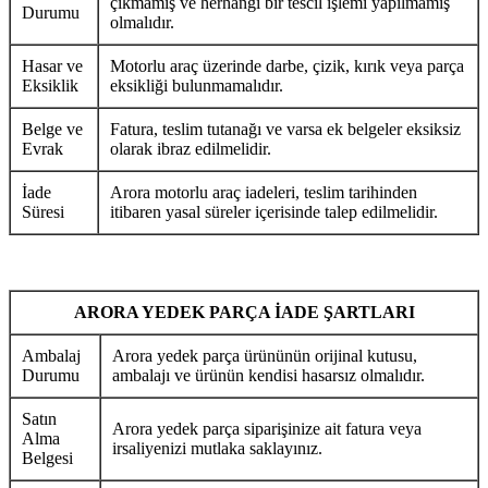
çıkmamış ve herhangi bir tescil işlemi yapılmamış
Durumu
olmalıdır.
Hasar ve
Motorlu araç üzerinde darbe, çizik, kırık veya parça
Eksiklik
eksikliği bulunmamalıdır.
Belge ve
Fatura, teslim tutanağı ve varsa ek belgeler eksiksiz
Evrak
olarak ibraz edilmelidir.
İade
Arora motorlu araç iadeleri, teslim tarihinden
Süresi
itibaren yasal süreler içerisinde talep edilmelidir.
ARORA YEDEK PARÇA İADE ŞARTLARI
Ambalaj
Arora yedek parça ürününün orijinal kutusu,
Durumu
ambalajı ve ürünün kendisi hasarsız olmalıdır.
Satın
Arora yedek parça siparişinize ait fatura veya
Alma
irsaliyenizi mutlaka saklayınız.
Belgesi