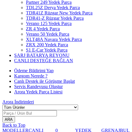
Partner 249 Yedek Parça
TDL25Z Derya Yedek Parça
TDR41Z Rüzgar New Yedek Parça
TDR41-Z Rüzgar Yedek Parça
Verano 125 Yedek Parça
ZR 4 Yedek Parça
Verano 50 Yedek Parça
XLT48A Navara Yedek Parça
ZRX 200 Yedek Parça
S1 E-Car Yedek Parça
ŞARJ BATARYA REYONU
CANLI DESTEĞE BAĞLAN
Ödeme Bildirimi Yap
Kargom Nerede ?
Canlı Destek ile Görüşme Başlat
Servis Randevusu Oluştur
Arora Yedek Parça Listesi
Arora
İndirimleri
Back to Top
MODELLER
CANLI
0
YEDEK
GRENAJ
BUL