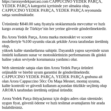
https://arorayedekparcasi.com CAPPUCINO YEDEK PARÇA,
YEDEK PARÇA kategorisi içerisinde yer almakta olup,
CAPPUCINO YEDEK PARÇA, YEDEK PARÇA reyonunda
satışa sunulmaktadır.
Ürünümüz
₺
840.00
satış fiyatıyla stoklarımızda mevcuttur ve hızlı
kargo avantajı ile Türkiye’nin her yerine güvenle gönderilmektedir.
Bu Arora Yedek Parça, Arora marka motosiklet ve scooter
modelleriyle %100 uyumlu olacak şekilde Arora tarafından üretilmiş
olup,
yüksek kalite standartlarına sahiptir. Dayanıklı yapısı sayesinde uzun
ömürlü kullanım sunar ve motosikletinizin performansını ilk günkü
haline yakın seviyede korumanıza yardımcı olur.
Web sitemizde satışta olan tüm Arora Yedek Parça ürünleri
orijinaldir ve birebir uyum garantisi ile gönderilmektedir.
CAPPUCINO YEDEK PARÇA, YEDEK PARÇA grubuna ait
olan Arora Cappuccino 50cc Ön Maşa Mesnet, montaj uyumu,
kalite kontrolü ve güvenli kullanım açısından titizlikle seçilmiş olup
ARORA tarafından üretilmiş orijinal üründür.
Arora Yedek Parça ihtiyaçlarınız için doğru adres olan sitemizde;
uygun fiyat, güvenli ödeme ve hızlı teslimat avantajlarını bir arada
bulabilirsiniz.