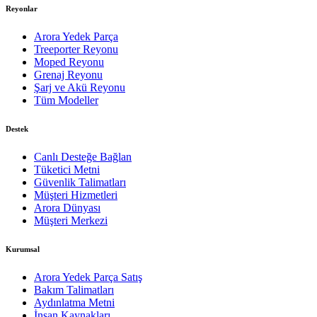
Reyonlar
Arora Yedek Parça
Treeporter Reyonu
Moped Reyonu
Grenaj Reyonu
Şarj ve Akü Reyonu
Tüm Modeller
Destek
Canlı Desteğe Bağlan
Tüketici Metni
Güvenlik Talimatları
Müşteri Hizmetleri
Arora Dünyası
Müşteri Merkezi
Kurumsal
Arora Yedek Parça Satış
Bakım Talimatları
Aydınlatma Metni
İnsan Kaynakları