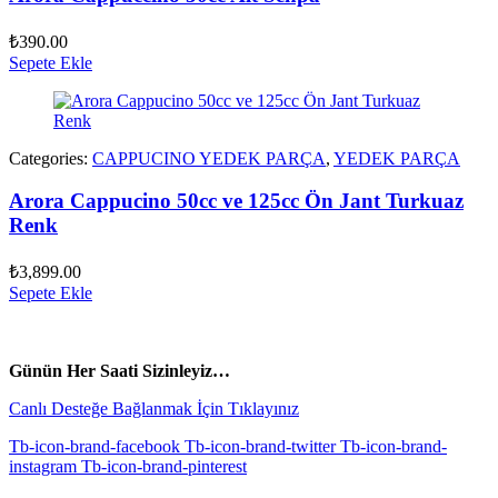
₺
390.00
Sepete Ekle
Categories:
CAPPUCINO YEDEK PARÇA
,
YEDEK PARÇA
Arora Cappucino 50cc ve 125cc Ön Jant Turkuaz
Renk
₺
3,899.00
Sepete Ekle
vespa yedek parça
ARORA YEDEK PARÇA
Günün Her Saati Sizinleyiz…
Canlı Desteğe Bağlanmak İçin Tıklayınız
Tb-icon-brand-facebook
Tb-icon-brand-twitter
Tb-icon-brand-
instagram
Tb-icon-brand-pinterest