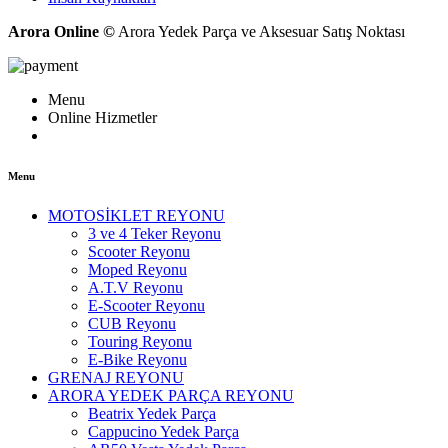
Arora Online ©
Arora Yedek Parça ve Aksesuar Satış Noktası
Menu
Online Hizmetler
Menu
MOTOSİKLET REYONU
3 ve 4 Teker Reyonu
Scooter Reyonu
Moped Reyonu
A.T.V Reyonu
E-Scooter Reyonu
CUB Reyonu
Touring Reyonu
E-Bike Reyonu
GRENAJ REYONU
ARORA YEDEK PARÇA REYONU
Beatrix Yedek Parça
Cappucino Yedek Parça