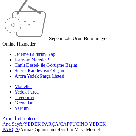
Sepetinizde Ürün Bulunmuyor
Online Hizmetler
Ödeme Bildirimi Yap
Kargom Nerede ?
Canlı Destek ile Görüşme Başlat
Servis Randevusu Oluştur
Arora Yedek Parça Listesi
Modeller
Yedek Parça
Treeporter
Grenajlar
Yardım
Arora
İndirimleri
Ana Sayfa
/
YEDEK PARÇA
/
CAPPUCINO YEDEK
PARÇA
/
Arora Cappuccino 50cc Ön Maşa Mesnet