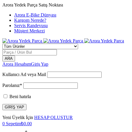
Arora Yedek Parça Satış Noktası
Arora E-Bike Dünyası
Kargom Nerede?
Servis Randevusu
Müşteri Merkezi
Arora Hesabım
Giriş Yap
Kullanıcı Ad veya Mail
Parolanız*
Beni hatırla
Yeni Üyelik İçin
HESAP OLUŞTUR
0
Sepetim
₺
0.00