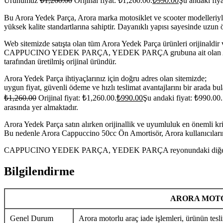
Ürünümüz
₺
1,260.00
Orijinal fiyat: ₺1,260.00.
₺
990.00
Şu andaki fiy
Bu Arora Yedek Parça, Arora marka motosiklet ve scooter modelleriyl
yüksek kalite standartlarına sahiptir. Dayanıklı yapısı sayesinde uzu
Web sitemizde satışta olan tüm Arora Yedek Parça ürünleri orijinaldir 
CAPPUCINO YEDEK PARÇA, YEDEK PARÇA grubuna ait olan Arora Cap
tarafından üretilmiş orijinal üründür.
Arora Yedek Parça ihtiyaçlarınız için doğru adres olan sitemizde;
uygun fiyat, güvenli ödeme ve hızlı teslimat avantajlarını bir arada bula
₺
1,260.00
Orijinal fiyat: ₺1,260.00.
₺
990.00
Şu andaki fiyat: ₺990.00.
arasında yer almaktadır.
Arora Yedek Parça satın alırken orijinallik ve uyumluluk en önemli krit
Bu nedenle Arora Cappuccino 50cc Ön Amortisör, Arora kullanıcılarını
CAPPUCINO YEDEK PARÇA, YEDEK PARÇA reyonundaki diğer Arora Yed
Bilgilendirme
ARORA MOTO
Genel Durum
Arora motorlu araç iade işlemleri, ürünün tesli