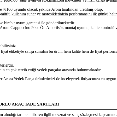
at: ₺990.00.
satış fiyatıyla stoklarımızda mevcuttur ve hızlı kargo avant
e %100 uyumlu olacak şekilde Arora tarafından üretilmiş olup,
n ömürlü kullanım sunar ve motosikletinizin performansını ilk günkü hal
ve birebir uyum garantisi ile gönderilmektedir.
puccino 50cc Ön Amortisör, montaj uyumu, kalite kontrolü ve güv
bilirsiniz.
fiyat etiketiyle satışa sunulan bu ürün, hem kalite hem de fiyat perfor
erlerdir.
n en çok tercih ettiği yedek parçalar arasında bulunmaktadır.
ek Parça ürünlerimizi de inceleyerek ihtiyacınıza en uygun parç
RLU ARAÇ İADE ŞARTLARI
m alındığı tarihten itibaren ilgili mevzuat ve satış sözleşmesi kapsamında