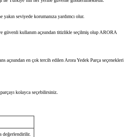
ajı ile Türkiye’nin her yerine güvenle gönderilmektedir.
ine yakın seviyede korumanıza yardımcı olur.
enli kullanım açısından titizlikle seçilmiş olup ARORA
mans açısından en çok tercih edilen Arora Yedek Parça seçenekleri
ayı kolayca seçebilirsiniz.
 değerlendirilir.