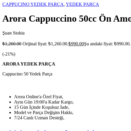
CAPPUCINO YEDEK PARÇA
,
YEDEK PARÇA
Arora Cappuccino 50cc Ön Amo
Şuan Stokta
₺
1,260.00
Orijinal fiyat: ₺1,260.00.
₺
990.00
Şu andaki fiyat: ₺990.00.
(-
21
%)
ARORA YEDEK PARÇA
Cappucino 50 Yedek Parça
Arora Online'a Özel Fiyat,
Aynı Gün 19:00'a Kadar Kargo,
15 Gün İçinde Koşulsuz İade,
Model ve Parça Değişim Hakkı,
7/24 Canlı Uzman Desteği,