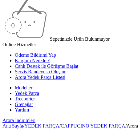
Sepetinizde Ürün Bulunmuyor
Online Hizmetler
Ödeme Bildirimi Yap
Kargom Nerede ?
Canlı Destek ile Görüşme Başlat
Servis Randevusu Oluştur
Arora Yedek Parça Listesi
Modeller
Yedek Parça
Treeporter
Grenajlar
Yardım
Arora
İndirimleri
Ana Sayfa
/
YEDEK PARÇA
/
CAPPUCINO YEDEK PARÇA
/
Arora
-21%
İNDİRİM