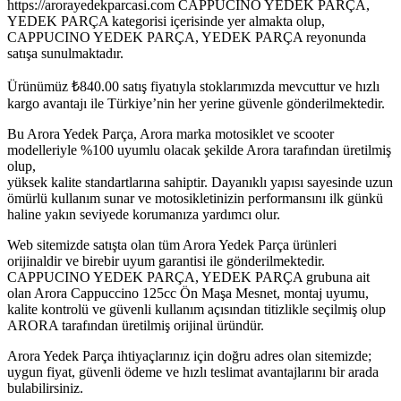
https://arorayedekparcasi.com CAPPUCINO YEDEK PARÇA,
YEDEK PARÇA kategorisi içerisinde yer almakta olup,
CAPPUCINO YEDEK PARÇA, YEDEK PARÇA reyonunda
satışa sunulmaktadır.
Ürünümüz
₺
840.00
satış fiyatıyla stoklarımızda mevcuttur ve hızlı
kargo avantajı ile Türkiye’nin her yerine güvenle gönderilmektedir.
Bu Arora Yedek Parça, Arora marka motosiklet ve scooter
modelleriyle %100 uyumlu olacak şekilde Arora tarafından üretilmiş
olup,
yüksek kalite standartlarına sahiptir. Dayanıklı yapısı sayesinde uzun
ömürlü kullanım sunar ve motosikletinizin performansını ilk günkü
haline yakın seviyede korumanıza yardımcı olur.
Web sitemizde satışta olan tüm Arora Yedek Parça ürünleri
orijinaldir ve birebir uyum garantisi ile gönderilmektedir.
CAPPUCINO YEDEK PARÇA, YEDEK PARÇA grubuna ait
olan Arora Cappuccino 125cc Ön Maşa Mesnet, montaj uyumu,
kalite kontrolü ve güvenli kullanım açısından titizlikle seçilmiş olup
ARORA tarafından üretilmiş orijinal üründür.
Arora Yedek Parça ihtiyaçlarınız için doğru adres olan sitemizde;
uygun fiyat, güvenli ödeme ve hızlı teslimat avantajlarını bir arada
bulabilirsiniz.