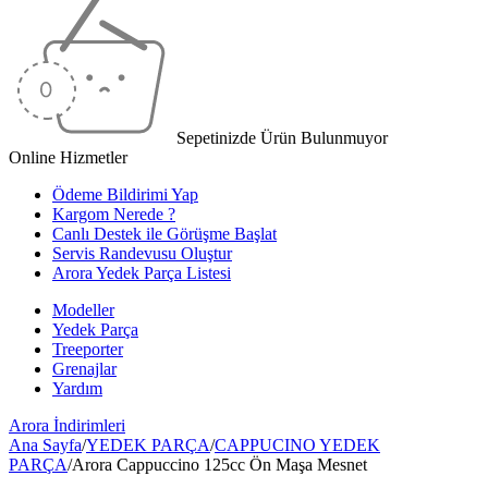
Sepetinizde Ürün Bulunmuyor
Online Hizmetler
Ödeme Bildirimi Yap
Kargom Nerede ?
Canlı Destek ile Görüşme Başlat
Servis Randevusu Oluştur
Arora Yedek Parça Listesi
Modeller
Yedek Parça
Treeporter
Grenajlar
Yardım
Arora
İndirimleri
Ana Sayfa
/
YEDEK PARÇA
/
CAPPUCINO YEDEK
PARÇA
/
Arora Cappuccino 125cc Ön Maşa Mesnet