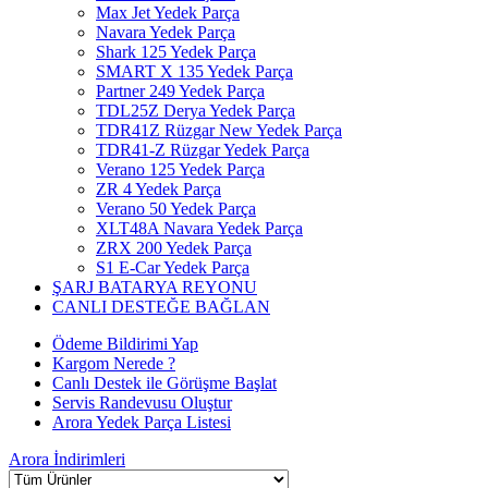
Max Jet Yedek Parça
Navara Yedek Parça
Shark 125 Yedek Parça
SMART X 135 Yedek Parça
Partner 249 Yedek Parça
TDL25Z Derya Yedek Parça
TDR41Z Rüzgar New Yedek Parça
TDR41-Z Rüzgar Yedek Parça
Verano 125 Yedek Parça
ZR 4 Yedek Parça
Verano 50 Yedek Parça
XLT48A Navara Yedek Parça
ZRX 200 Yedek Parça
S1 E-Car Yedek Parça
ŞARJ BATARYA REYONU
CANLI DESTEĞE BAĞLAN
Ödeme Bildirimi Yap
Kargom Nerede ?
Canlı Destek ile Görüşme Başlat
Servis Randevusu Oluştur
Arora Yedek Parça Listesi
Arora
İndirimleri