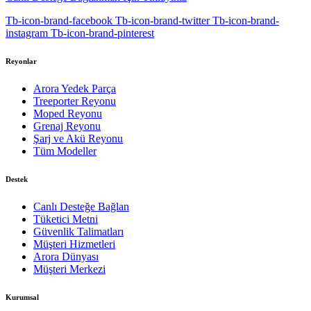
Tb-icon-brand-facebook
Tb-icon-brand-twitter
Tb-icon-brand-
instagram
Tb-icon-brand-pinterest
Reyonlar
Arora Yedek Parça
Treeporter Reyonu
Moped Reyonu
Grenaj Reyonu
Şarj ve Akü Reyonu
Tüm Modeller
Destek
Canlı Desteğe Bağlan
Tüketici Metni
Güvenlik Talimatları
Müşteri Hizmetleri
Arora Dünyası
Müşteri Merkezi
Kurumsal