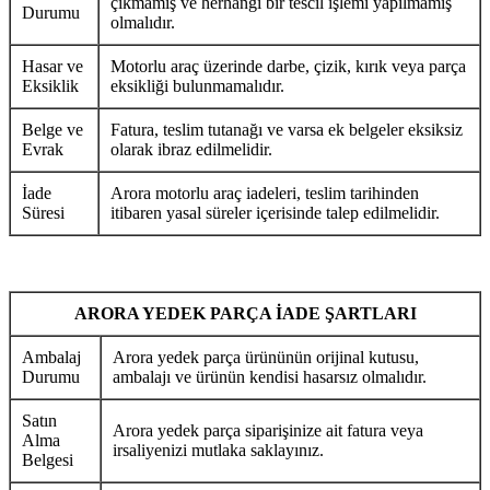
çıkmamış ve herhangi bir tescil işlemi yapılmamış
Durumu
olmalıdır.
Hasar ve
Motorlu araç üzerinde darbe, çizik, kırık veya parça
Eksiklik
eksikliği bulunmamalıdır.
Belge ve
Fatura, teslim tutanağı ve varsa ek belgeler eksiksiz
Evrak
olarak ibraz edilmelidir.
İade
Arora motorlu araç iadeleri, teslim tarihinden
Süresi
itibaren yasal süreler içerisinde talep edilmelidir.
ARORA YEDEK PARÇA İADE ŞARTLARI
Ambalaj
Arora yedek parça ürününün orijinal kutusu,
Durumu
ambalajı ve ürünün kendisi hasarsız olmalıdır.
Satın
Arora yedek parça siparişinize ait fatura veya
Alma
irsaliyenizi mutlaka saklayınız.
Belgesi