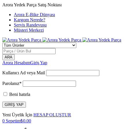
Arora Yedek Parça Satış Noktası
Arora E-Bike Dünyası
Kargom Nerede?
Servis Randevusu
Müşteri Merkezi
Arora Hesabım
Giriş Yap
Kullanıcı Ad veya Mail
Parolanız*
Beni hatırla
Yeni Üyelik İçin
HESAP OLUŞTUR
0
Sepetim
₺
0.00