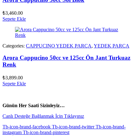
₺
3,460.00
Sepete Ekle
Categories:
CAPPUCINO YEDEK PARÇA
,
YEDEK PARÇA
Arora Cappucino 50cc ve 125cc Ön Jant Turkuaz
Renk
₺
3,899.00
Sepete Ekle
vespa yedek parça
ARORA YEDEK PARÇA
Günün Her Saati Sizinleyiz…
Canlı Desteğe Bağlanmak İçin Tıklayınız
Tb-icon-brand-facebook
Tb-icon-brand-twitter
Tb-icon-brand-
instagram
Tb-icon-brand-pinterest