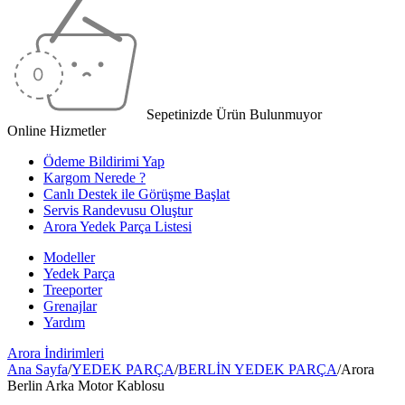
Sepetinizde Ürün Bulunmuyor
Online Hizmetler
Ödeme Bildirimi Yap
Kargom Nerede ?
Canlı Destek ile Görüşme Başlat
Servis Randevusu Oluştur
Arora Yedek Parça Listesi
Modeller
Yedek Parça
Treeporter
Grenajlar
Yardım
Arora
İndirimleri
Ana Sayfa
/
YEDEK PARÇA
/
BERLİN YEDEK PARÇA
/
Arora
Berlin Arka Motor Kablosu