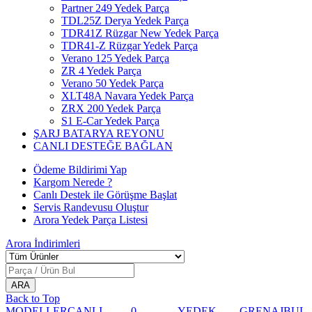
Partner 249 Yedek Parça
TDL25Z Derya Yedek Parça
TDR41Z Rüzgar New Yedek Parça
TDR41-Z Rüzgar Yedek Parça
Verano 125 Yedek Parça
ZR 4 Yedek Parça
Verano 50 Yedek Parça
XLT48A Navara Yedek Parça
ZRX 200 Yedek Parça
S1 E-Car Yedek Parça
ŞARJ BATARYA REYONU
CANLI DESTEĞE BAĞLAN
Ödeme Bildirimi Yap
Kargom Nerede ?
Canlı Destek ile Görüşme Başlat
Servis Randevusu Oluştur
Arora Yedek Parça Listesi
Arora
İndirimleri
Back to Top
MODELLER
CANLI
0
YEDEK
GRENAJ
BUL