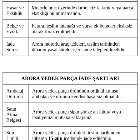
Hasar ve
Motorlu araç üzerinde darbe, çizik, kırık veya parça
Eksiklik
eksikliği bulunmamalıdır.
Belge ve
Fatura, teslim tutanağı ve varsa ek belgeler eksiksiz
Evrak
olarak ibraz edilmelidir.
İade
Arora motorlu araç iadeleri, teslim tarihinden
Süresi
itibaren yasal süreler içerisinde talep edilmelidir.
ARORA YEDEK PARÇA İADE ŞARTLARI
Ambalaj
Arora yedek parça ürününün orijinal kutusu,
Durumu
ambalajı ve ürünün kendisi hasarsız olmalıdır.
Satın
Arora yedek parça siparişinize ait fatura veya
Alma
irsaliyenizi mutlaka saklayınız.
Belgesi
Süre
Arora yedek parça ürünleri, teslim tarihinden
Limiti
itibaren
15 gün
içerisinde iade edilebilir.