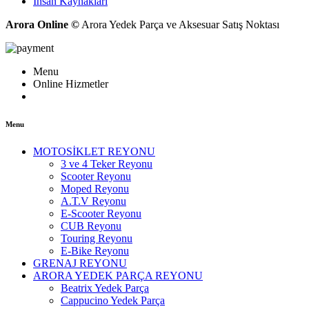
İnsan Kaynakları
Arora Online ©
Arora Yedek Parça ve Aksesuar Satış Noktası
Menu
Online Hizmetler
Menu
MOTOSİKLET REYONU
3 ve 4 Teker Reyonu
Scooter Reyonu
Moped Reyonu
A.T.V Reyonu
E-Scooter Reyonu
CUB Reyonu
Touring Reyonu
E-Bike Reyonu
GRENAJ REYONU
ARORA YEDEK PARÇA REYONU
Beatrix Yedek Parça
Cappucino Yedek Parça