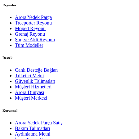
Reyonlar
Arora Yedek Parça
Treeporter Reyonu
Moped Reyonu
Grenaj Reyonu
Şarj ve Akü Reyonu
Tüm Modeller
Destek
Canlı Desteğe Bağlan
Tüketici Metni
Güvenlik Talimatları
Müşteri Hizmetleri
Arora Dünyası
Müşteri Merkezi
Kurumsal
Arora Yedek Parça Satış
Bakım Talimatları
Aydınlatma Metni