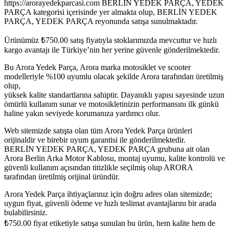
https://arorayedekparcasi.com BERLİN YEDEK PARÇA, YEDEK
PARÇA kategorisi içerisinde yer almakta olup, BERLİN YEDEK
PARÇA, YEDEK PARÇA reyonunda satışa sunulmaktadır.
Ürünümüz
₺
750.00
satış fiyatıyla stoklarımızda mevcuttur ve hızlı
kargo avantajı ile Türkiye’nin her yerine güvenle gönderilmektedir.
Bu Arora Yedek Parça, Arora marka motosiklet ve scooter
modelleriyle %100 uyumlu olacak şekilde Arora tarafından üretilmiş
olup,
yüksek kalite standartlarına sahiptir. Dayanıklı yapısı sayesinde uzun
ömürlü kullanım sunar ve motosikletinizin performansını ilk günkü
haline yakın seviyede korumanıza yardımcı olur.
Web sitemizde satışta olan tüm Arora Yedek Parça ürünleri
orijinaldir ve birebir uyum garantisi ile gönderilmektedir.
BERLİN YEDEK PARÇA, YEDEK PARÇA grubuna ait olan
Arora Berlin Arka Motor Kablosu, montaj uyumu, kalite kontrolü ve
güvenli kullanım açısından titizlikle seçilmiş olup ARORA
tarafından üretilmiş orijinal üründür.
Arora Yedek Parça ihtiyaçlarınız için doğru adres olan sitemizde;
uygun fiyat, güvenli ödeme ve hızlı teslimat avantajlarını bir arada
bulabilirsiniz.
₺
750.00
fiyat etiketiyle satışa sunulan bu ürün, hem kalite hem de